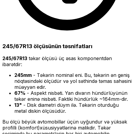
245/67R13
ölçüsünün təsnifatları
245/67R13
təkər ölçüsü üç əsas komponentdən
ibarətdir:
245
mm
- Təkərin nominal eni. Bu, təkərin ən geniş
nöqtəsindəki ölçüdür və yol səthində təmas sahəsini
müəyyən edir.
67
%
- Aspekt nisbəti. Yan divarın hündürlüyünün
təkər eninə nisbəti. Faktiki hündürlük ~
164
mm-dir.
13
"
- Disk diametri düym ilə. Təkərin oturduğu
metal diskin ölçüsüdür.
Bu ölçü
böyük
avtomobillər üçün uyğundur və
yüksək
profilli (komfort)
xüsusiyyətlərinə malikdir. Təkər
seçimində bu parametrlərin hər biri avtomobilin