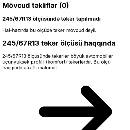
Mövcud təkliflər (
0
)
245/67R13
ölçüsündə təkər tapılmadı
Hal-hazırda bu ölçüdə təkər mövcud deyil.
245/67R13
təkər ölçüsü haqqında
245/67R13
ölçüsündə təkərlər
böyük
avtomobillər
üçün
yüksək profilli (komfort)
təkərlərdir. Bu ölçü
haqqında ətraflı məlumat.