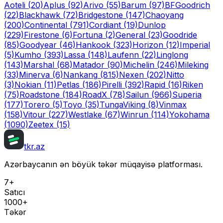
Aoteli
(20)
Aplus
(92)
Arivo
(55)
Barum
(97)
BFGoodrich
(22)
Blackhawk
(72)
Bridgestone
(147)
Chaoyang
(200)
Continental
(791)
Cordiant
(19)
Dunlop
(229)
Firestone
(6)
Fortuna
(2)
General
(23)
Goodride
(85)
Goodyear
(46)
Hankook
(323)
Horizon
(12)
Imperial
(5)
Kumho
(393)
Lassa
(148)
Laufenn
(22)
Linglong
(143)
Marshal
(68)
Matador
(90)
Michelin
(246)
Mileking
(33)
Minerva
(6)
Nankang
(815)
Nexen
(202)
Nitto
(3)
Nokian
(11)
Petlas
(186)
Pirelli
(392)
Rapid
(16)
Riken
(75)
Roadstone
(184)
RoadX
(78)
Sailun
(966)
Superia
(177)
Torero
(5)
Toyo
(35)
Tunga
Viking
(8)
Vinmax
(158)
Vitour
(227)
Westlake
(67)
Winrun
(114)
Yokohama
(1090)
Zeetex
(15)
tkr.az
Azərbaycanın ən böyük təkər müqayisə platforması.
7+
Satıcı
1000+
Təkər