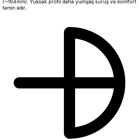
(~
164
mm).
Yüksək profil daha yumşaq sürüş və komfort
təmin edir.