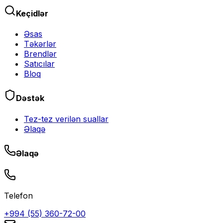
Keçidlər
Əsas
Təkərlər
Brendlər
Satıcılar
Bloq
Dəstək
Tez-tez verilən suallar
Əlaqə
Əlaqə
Telefon
+994 (55) 360-72-00