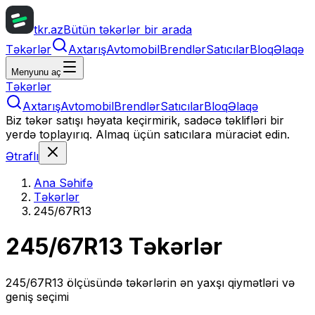
tkr.az
Bütün təkərlər bir arada
Təkərlər
Axtarış
Avtomobil
Brendlər
Satıcılar
Bloq
Əlaqə
Menyunu aç
Təkərlər
Axtarış
Avtomobil
Brendlər
Satıcılar
Bloq
Əlaqə
Biz təkər satışı həyata keçirmirik, sadəcə təklifləri bir
yerdə toplayırıq. Almaq üçün satıcılara müraciət edin.
Ətraflı
Ana Səhifə
Təkərlər
245/67R13
245/67R13
Təkərlər
245/67R13
ölçüsündə təkərlərin ən yaxşı qiymətləri və
geniş seçimi