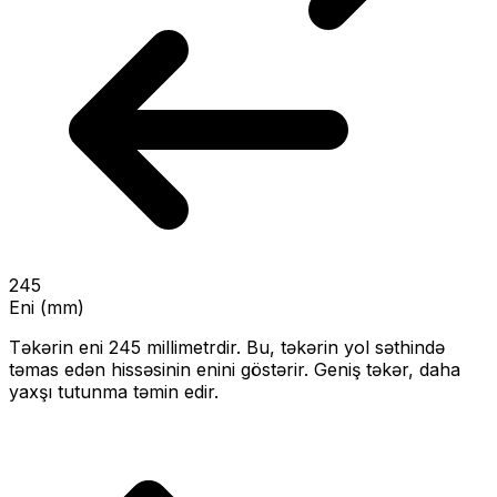
245
Eni (mm)
Təkərin eni
245
millimetrdir. Bu, təkərin yol səthində
təmas edən hissəsinin enini göstərir.
Geniş təkər, daha
yaxşı tutunma təmin edir.