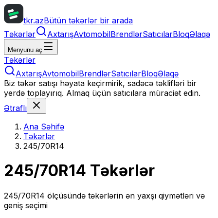
tkr.az
Bütün təkərlər bir arada
Təkərlər
Axtarış
Avtomobil
Brendlər
Satıcılar
Bloq
Əlaqə
Menyunu aç
Təkərlər
Axtarış
Avtomobil
Brendlər
Satıcılar
Bloq
Əlaqə
Biz təkər satışı həyata keçirmirik, sadəcə təklifləri bir
yerdə toplayırıq. Almaq üçün satıcılara müraciət edin.
Ətraflı
Ana Səhifə
Təkərlər
245/70R14
245/70R14
Təkərlər
245/70R14
ölçüsündə təkərlərin ən yaxşı qiymətləri və
geniş seçimi