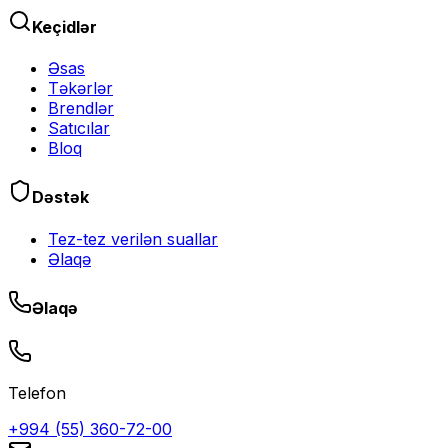
Keçidlər
Əsas
Təkərlər
Brendlər
Satıcılar
Bloq
Dəstək
Tez-tez verilən suallar
Əlaqə
Əlaqə
Telefon
+994 (55) 360-72-00