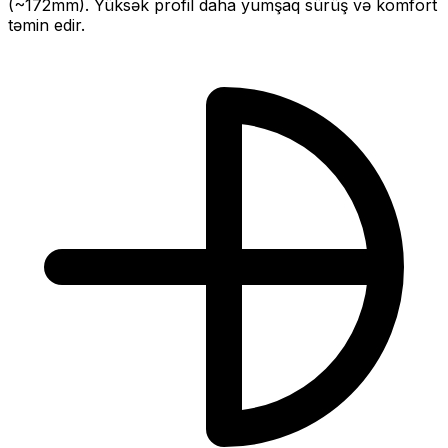
(~
172
mm).
Yüksək profil daha yumşaq sürüş və komfort
təmin edir.