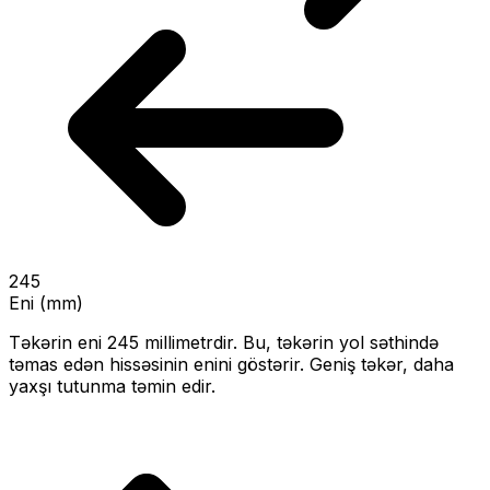
245
Eni (mm)
Təkərin eni
245
millimetrdir. Bu, təkərin yol səthində
təmas edən hissəsinin enini göstərir.
Geniş təkər, daha
yaxşı tutunma təmin edir.