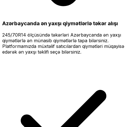
Azərbaycanda ən yaxşı qiymətlərlə
təkər alışı
245/70R14
ölçüsündə təkərləri
Azərbaycanda ən yaxşı
qiymətlərlə
ən münasib qiymətlərlə tapa bilərsiniz.
Platformamızda müxtəlif satıcılardan qiymətləri müqayisə
edərək ən yaxşı təklifi seçə bilərsiniz.