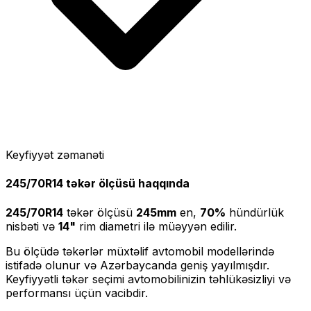
Keyfiyyət zəmanəti
245/70R14
təkər ölçüsü haqqında
245/70R14
təkər ölçüsü
245
mm
en,
70
%
hündürlük
nisbəti və
14
"
rim diametri ilə müəyyən edilir.
Bu ölçüdə təkərlər müxtəlif avtomobil modellərində
istifadə olunur və Azərbaycanda geniş yayılmışdır.
Keyfiyyətli təkər seçimi avtomobilinizin təhlükəsizliyi və
performansı üçün vacibdir.