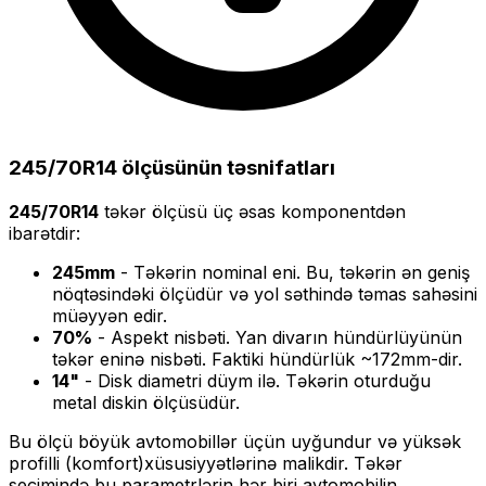
245/70R14
ölçüsünün təsnifatları
245/70R14
təkər ölçüsü üç əsas komponentdən
ibarətdir:
245
mm
- Təkərin nominal eni. Bu, təkərin ən geniş
nöqtəsindəki ölçüdür və yol səthində təmas sahəsini
müəyyən edir.
70
%
- Aspekt nisbəti. Yan divarın hündürlüyünün
təkər eninə nisbəti. Faktiki hündürlük ~
172
mm-dir.
14
"
- Disk diametri düym ilə. Təkərin oturduğu
metal diskin ölçüsüdür.
Bu ölçü
böyük
avtomobillər üçün uyğundur və
yüksək
profilli (komfort)
xüsusiyyətlərinə malikdir. Təkər
seçimində bu parametrlərin hər biri avtomobilin