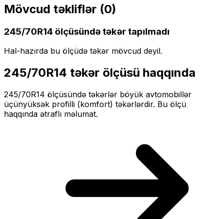
Mövcud təkliflər (
0
)
245/70R14
ölçüsündə təkər tapılmadı
Hal-hazırda bu ölçüdə təkər mövcud deyil.
245/70R14
təkər ölçüsü haqqında
245/70R14
ölçüsündə təkərlər
böyük
avtomobillər
üçün
yüksək profilli (komfort)
təkərlərdir. Bu ölçü
haqqında ətraflı məlumat.