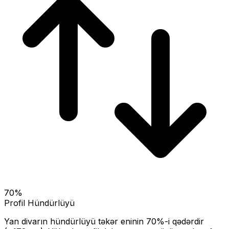
70
%
Profil Hündürlüyü
Yan divarın hündürlüyü təkər eninin
70
%-i qədərdir