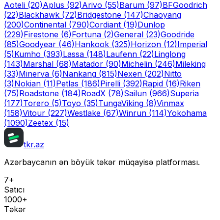
Aoteli
(20)
Aplus
(92)
Arivo
(55)
Barum
(97)
BFGoodrich
(22)
Blackhawk
(72)
Bridgestone
(147)
Chaoyang
(200)
Continental
(790)
Cordiant
(19)
Dunlop
(229)
Firestone
(6)
Fortuna
(2)
General
(23)
Goodride
(85)
Goodyear
(46)
Hankook
(325)
Horizon
(12)
Imperial
(5)
Kumho
(393)
Lassa
(148)
Laufenn
(22)
Linglong
(143)
Marshal
(68)
Matador
(90)
Michelin
(246)
Mileking
(33)
Minerva
(6)
Nankang
(815)
Nexen
(202)
Nitto
(3)
Nokian
(11)
Petlas
(186)
Pirelli
(392)
Rapid
(16)
Riken
(75)
Roadstone
(184)
RoadX
(78)
Sailun
(966)
Superia
(177)
Torero
(5)
Toyo
(35)
Tunga
Viking
(8)
Vinmax
(158)
Vitour
(227)
Westlake
(67)
Winrun
(114)
Yokohama
(1090)
Zeetex
(15)
tkr.az
Azərbaycanın ən böyük təkər müqayisə platforması.
7+
Satıcı
1000+
Təkər