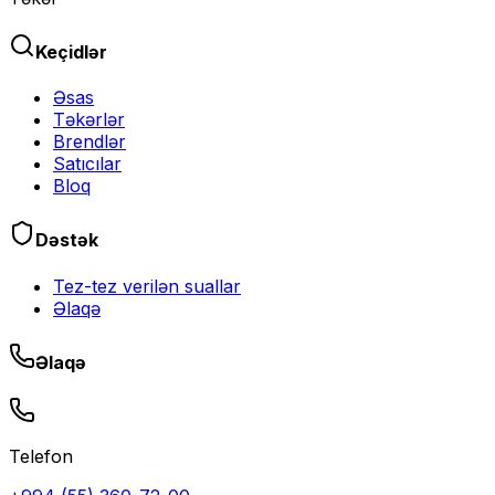
Keçidlər
Əsas
Təkərlər
Brendlər
Satıcılar
Bloq
Dəstək
Tez-tez verilən suallar
Əlaqə
Əlaqə
Telefon