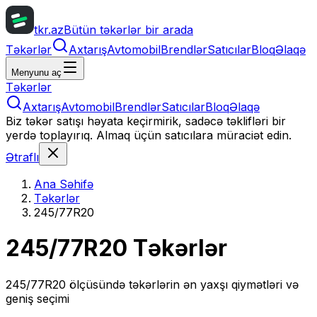
tkr.az
Bütün təkərlər bir arada
Təkərlər
Axtarış
Avtomobil
Brendlər
Satıcılar
Bloq
Əlaqə
Menyunu aç
Təkərlər
Axtarış
Avtomobil
Brendlər
Satıcılar
Bloq
Əlaqə
Biz təkər satışı həyata keçirmirik, sadəcə təklifləri bir
yerdə toplayırıq. Almaq üçün satıcılara müraciət edin.
Ətraflı
Ana Səhifə
Təkərlər
245/77R20
245/77R20
Təkərlər
245/77R20
ölçüsündə təkərlərin ən yaxşı qiymətləri və
geniş seçimi