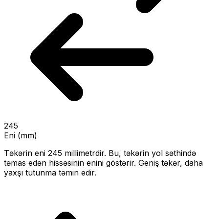
245
Eni (mm)
Təkərin eni
245
millimetrdir. Bu, təkərin yol səthində
təmas edən hissəsinin enini göstərir.
Geniş təkər, daha
yaxşı tutunma təmin edir.