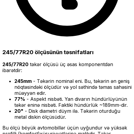
245/77R20
ölçüsünün təsnifatları
245/77R20
təkər ölçüsü üç əsas komponentdən
ibarətdir:
245
mm
- Təkərin nominal eni. Bu, təkərin ən geniş
nöqtəsindəki ölçüdür və yol səthində təmas sahəsini
müəyyən edir.
77
%
- Aspekt nisbəti. Yan divarın hündürlüyünün
təkər eninə nisbəti. Faktiki hündürlük ~
189
mm-dir.
20
"
- Disk diametri düym ilə. Təkərin oturduğu
metal diskin ölçüsüdür.
Bu ölçü
böyük
avtomobillər üçün uyğundur və
yüksək
profilli (komfort)
xüsusiyyətlərinə malikdir. Təkər