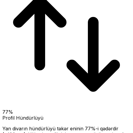
77
%
Profil Hündürlüyü
Yan divarın hündürlüyü təkər eninin
77
%-i qədərdir