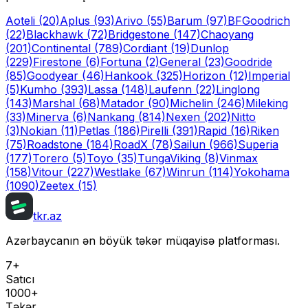
Aoteli
(20)
Aplus
(93)
Arivo
(55)
Barum
(97)
BFGoodrich
(22)
Blackhawk
(72)
Bridgestone
(147)
Chaoyang
(201)
Continental
(789)
Cordiant
(19)
Dunlop
(229)
Firestone
(6)
Fortuna
(2)
General
(23)
Goodride
(85)
Goodyear
(46)
Hankook
(325)
Horizon
(12)
Imperial
(5)
Kumho
(393)
Lassa
(148)
Laufenn
(22)
Linglong
(143)
Marshal
(68)
Matador
(90)
Michelin
(246)
Mileking
(33)
Minerva
(6)
Nankang
(814)
Nexen
(202)
Nitto
(3)
Nokian
(11)
Petlas
(186)
Pirelli
(391)
Rapid
(16)
Riken
(75)
Roadstone
(184)
RoadX
(78)
Sailun
(966)
Superia
(177)
Torero
(5)
Toyo
(35)
Tunga
Viking
(8)
Vinmax
(158)
Vitour
(227)
Westlake
(67)
Winrun
(114)
Yokohama
(1090)
Zeetex
(15)
tkr.az
Azərbaycanın ən böyük təkər müqayisə platforması.
7+
Satıcı
1000+
Təkər