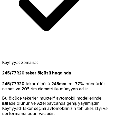
Keyfiyyət zəmanəti
245/77R20
təkər ölçüsü haqqında
245/77R20
təkər ölçüsü
245
mm
en,
77
%
hündürlük
nisbəti və
20
"
rim diametri ilə müəyyən edilir.
Bu ölçüdə təkərlər müxtəlif avtomobil modellərində
istifadə olunur və Azərbaycanda geniş yayılmışdır.
Keyfiyyətli təkər seçimi avtomobilinizin təhlükəsizliyi və
performansı üçün vacibdir.