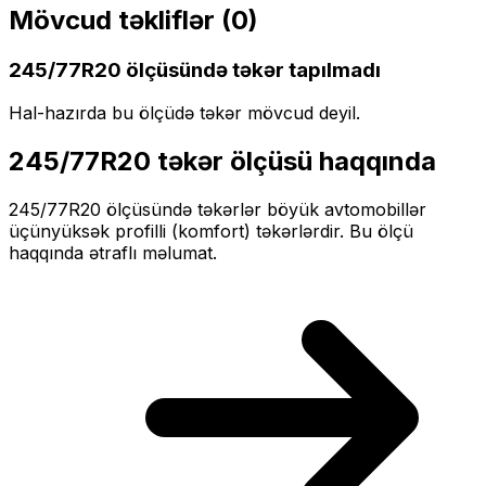
Mövcud təkliflər (
0
)
245/77R20
ölçüsündə təkər tapılmadı
Hal-hazırda bu ölçüdə təkər mövcud deyil.
245/77R20
təkər ölçüsü haqqında
245/77R20
ölçüsündə təkərlər
böyük
avtomobillər
üçün
yüksək profilli (komfort)
təkərlərdir. Bu ölçü
haqqında ətraflı məlumat.