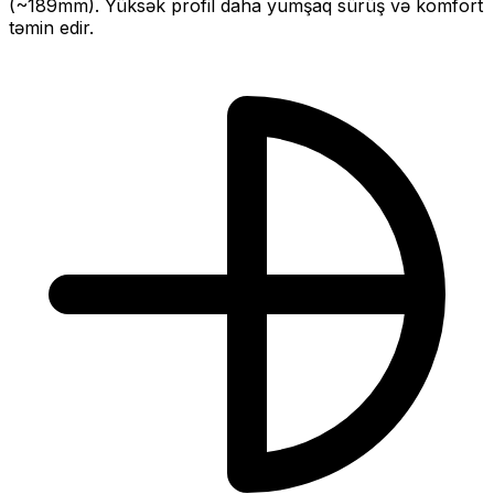
(~
189
mm).
Yüksək profil daha yumşaq sürüş və komfort
təmin edir.