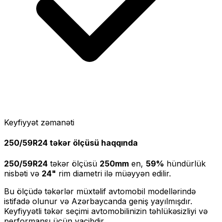
Keyfiyyət zəmanəti
250/59R24
təkər ölçüsü haqqında
250/59R24
təkər ölçüsü
250
mm
en,
59
%
hündürlük
nisbəti və
24
"
rim diametri ilə müəyyən edilir.
Bu ölçüdə təkərlər müxtəlif avtomobil modellərində
istifadə olunur və Azərbaycanda geniş yayılmışdır.
Keyfiyyətli təkər seçimi avtomobilinizin təhlükəsizliyi və
performansı üçün vacibdir.