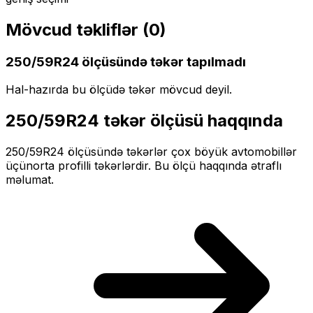
Mövcud təkliflər (
0
)
250/59R24
ölçüsündə təkər tapılmadı
Hal-hazırda bu ölçüdə təkər mövcud deyil.
250/59R24
təkər ölçüsü haqqında
250/59R24
ölçüsündə təkərlər
çox böyük
avtomobillər
üçün
orta profilli
təkərlərdir. Bu ölçü haqqında ətraflı
məlumat.