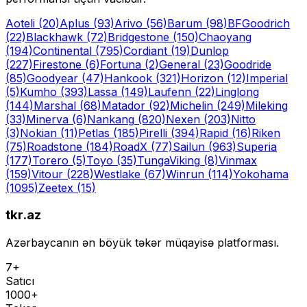
Aoteli
(20)
Aplus
(93)
Arivo
(56)
Barum
(98)
BFGoodrich
(22)
Blackhawk
(72)
Bridgestone
(150)
Chaoyang
(194)
Continental
(795)
Cordiant
(19)
Dunlop
(227)
Firestone
(6)
Fortuna
(2)
General
(23)
Goodride
(85)
Goodyear
(47)
Hankook
(321)
Horizon
(12)
Imperial
(5)
Kumho
(393)
Lassa
(149)
Laufenn
(22)
Linglong
(144)
Marshal
(68)
Matador
(92)
Michelin
(249)
Mileking
(33)
Minerva
(6)
Nankang
(820)
Nexen
(203)
Nitto
(3)
Nokian
(11)
Petlas
(185)
Pirelli
(394)
Rapid
(16)
Riken
(75)
Roadstone
(184)
RoadX
(77)
Sailun
(963)
Superia
(177)
Torero
(5)
Toyo
(35)
Tunga
Viking
(8)
Vinmax
(159)
Vitour
(228)
Westlake
(67)
Winrun
(114)
Yokohama
(1095)
Zeetex
(15)
tkr.az
Azərbaycanın ən böyük təkər müqayisə platforması.
7+
Satıcı
1000+