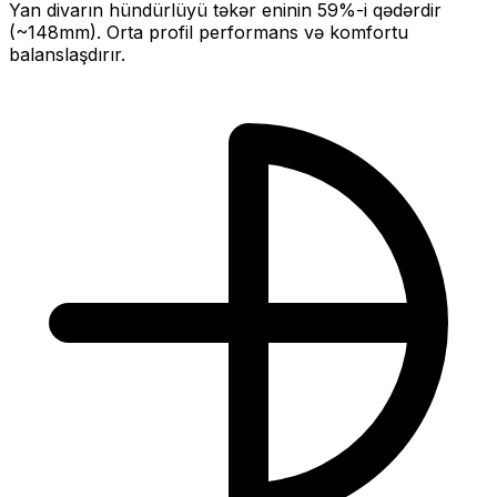
Yan divarın hündürlüyü təkər eninin
59
%-i qədərdir
(~
148
mm).
Orta profil performans və komfortu
balanslaşdırır.