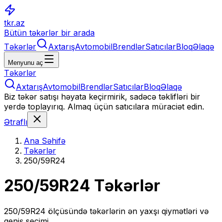
tkr.az
Bütün təkərlər bir arada
Təkərlər
Axtarış
Avtomobil
Brendlər
Satıcılar
Bloq
Əlaqə
Menyunu aç
Təkərlər
Axtarış
Avtomobil
Brendlər
Satıcılar
Bloq
Əlaqə
Biz təkər satışı həyata keçirmirik, sadəcə təklifləri bir
yerdə toplayırıq. Almaq üçün satıcılara müraciət edin.
Ətraflı
Ana Səhifə
Təkərlər
250/59R24
250/59R24
Təkərlər
250/59R24
ölçüsündə təkərlərin ən yaxşı qiymətləri və
geniş seçimi