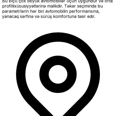
Bu ölçü
çox böyük
avtomobillər üçün uyğundur və
orta
profilli
xüsusiyyətlərinə malikdir. Təkər seçimində bu
parametrlərin hər biri avtomobilin performansına,
yanacaq sərfinə və sürüş komfortuna təsir edir.