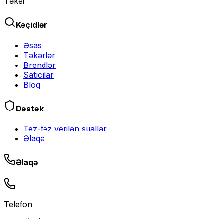
Təkər
Keçidlər
Əsas
Təkərlər
Brendlər
Satıcılar
Bloq
Dəstək
Tez-tez verilən suallar
Əlaqə
Əlaqə
Telefon