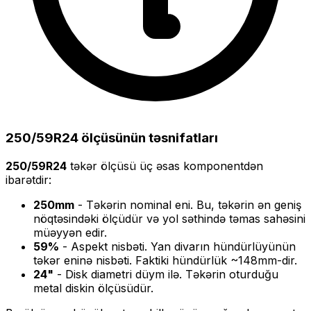
250/59R24
ölçüsünün təsnifatları
250/59R24
təkər ölçüsü üç əsas komponentdən
ibarətdir:
250
mm
- Təkərin nominal eni. Bu, təkərin ən geniş
nöqtəsindəki ölçüdür və yol səthində təmas sahəsini
müəyyən edir.
59
%
- Aspekt nisbəti. Yan divarın hündürlüyünün
təkər eninə nisbəti. Faktiki hündürlük ~
148
mm-dir.
24
"
- Disk diametri düym ilə. Təkərin oturduğu
metal diskin ölçüsüdür.