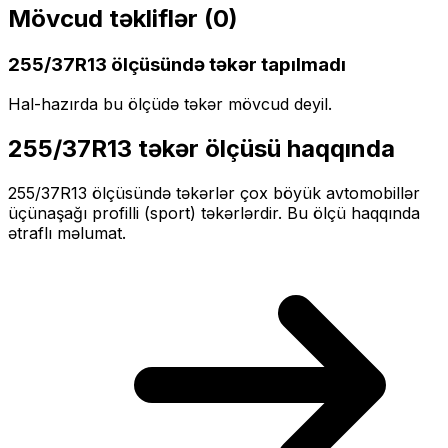
Mövcud təkliflər (
0
)
255/37R13
ölçüsündə təkər tapılmadı
Hal-hazırda bu ölçüdə təkər mövcud deyil.
255/37R13
təkər ölçüsü haqqında
255/37R13
ölçüsündə təkərlər
çox böyük
avtomobillər
üçün
aşağı profilli (sport)
təkərlərdir. Bu ölçü haqqında
ətraflı məlumat.