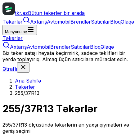
tkr.az
Bütün təkərlər bir arada
Təkərlər
Axtarış
Avtomobil
Brendlər
Satıcılar
Bloq
Əlaqə
Menyunu aç
Təkərlər
Axtarış
Avtomobil
Brendlər
Satıcılar
Bloq
Əlaqə
Biz təkər satışı həyata keçirmirik, sadəcə təklifləri bir
yerdə toplayırıq. Almaq üçün satıcılara müraciət edin.
Ətraflı
Ana Səhifə
Təkərlər
255/37R13
255/37R13
Təkərlər
255/37R13
ölçüsündə təkərlərin ən yaxşı qiymətləri və
geniş seçimi