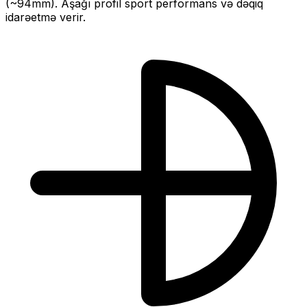
(~
94
mm).
Aşağı profil sport performans və dəqiq
idarəetmə verir.