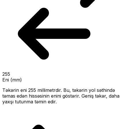
255
Eni (mm)
Təkərin eni
255
millimetrdir. Bu, təkərin yol səthində
təmas edən hissəsinin enini göstərir.
Geniş təkər, daha
yaxşı tutunma təmin edir.