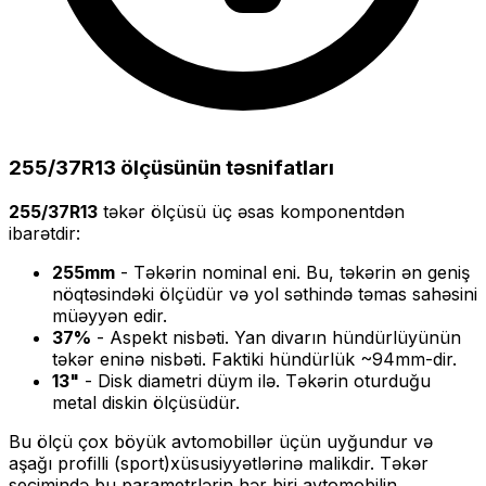
255/37R13
ölçüsünün təsnifatları
255/37R13
təkər ölçüsü üç əsas komponentdən
ibarətdir:
255
mm
- Təkərin nominal eni. Bu, təkərin ən geniş
nöqtəsindəki ölçüdür və yol səthində təmas sahəsini
müəyyən edir.
37
%
- Aspekt nisbəti. Yan divarın hündürlüyünün
təkər eninə nisbəti. Faktiki hündürlük ~
94
mm-dir.
13
"
- Disk diametri düym ilə. Təkərin oturduğu
metal diskin ölçüsüdür.
Bu ölçü
çox böyük
avtomobillər üçün uyğundur və
aşağı profilli (sport)
xüsusiyyətlərinə malikdir. Təkər
seçimində bu parametrlərin hər biri avtomobilin