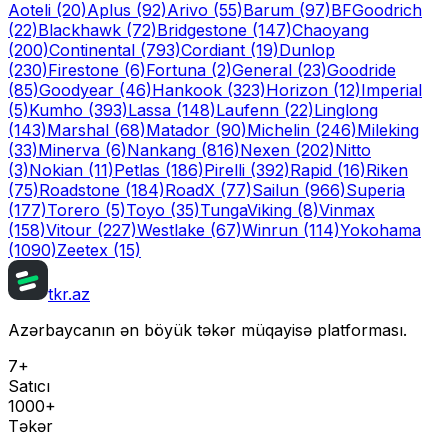
Aoteli
(20)
Aplus
(92)
Arivo
(55)
Barum
(97)
BFGoodrich
(22)
Blackhawk
(72)
Bridgestone
(147)
Chaoyang
(200)
Continental
(793)
Cordiant
(19)
Dunlop
(230)
Firestone
(6)
Fortuna
(2)
General
(23)
Goodride
(85)
Goodyear
(46)
Hankook
(323)
Horizon
(12)
Imperial
(5)
Kumho
(393)
Lassa
(148)
Laufenn
(22)
Linglong
(143)
Marshal
(68)
Matador
(90)
Michelin
(246)
Mileking
(33)
Minerva
(6)
Nankang
(816)
Nexen
(202)
Nitto
(3)
Nokian
(11)
Petlas
(186)
Pirelli
(392)
Rapid
(16)
Riken
(75)
Roadstone
(184)
RoadX
(77)
Sailun
(966)
Superia
(177)
Torero
(5)
Toyo
(35)
Tunga
Viking
(8)
Vinmax
(158)
Vitour
(227)
Westlake
(67)
Winrun
(114)
Yokohama
(1090)
Zeetex
(15)
tkr.az
Azərbaycanın ən böyük təkər müqayisə platforması.
7+
Satıcı
1000+
Təkər