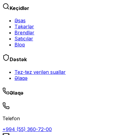
Keçidlər
Əsas
Təkərlər
Brendlər
Satıcılar
Bloq
Dəstək
Tez-tez verilən suallar
Əlaqə
Əlaqə
Telefon
+994 (55) 360-72-00