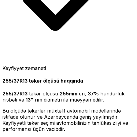
Keyfiyyət zəmanəti
255/37R13
təkər ölçüsü haqqında
255/37R13
təkər ölçüsü
255
mm
en,
37
%
hündürlük
nisbəti və
13
"
rim diametri ilə müəyyən edilir.
Bu ölçüdə təkərlər müxtəlif avtomobil modellərində
istifadə olunur və Azərbaycanda geniş yayılmışdır.
Keyfiyyətli təkər seçimi avtomobilinizin təhlükəsizliyi və
performansı üçün vacibdir.