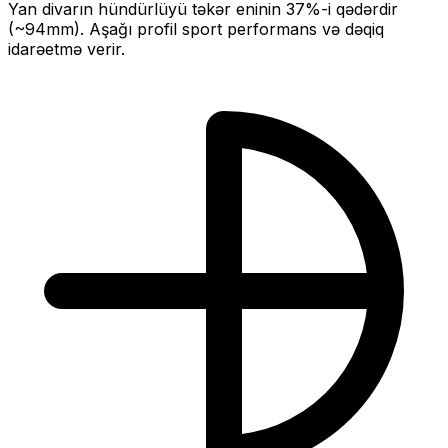
Yan divarın hündürlüyü təkər eninin
37
%-i qədərdir
(~
94
mm).
Aşağı profil sport performans və dəqiq
idarəetmə verir.