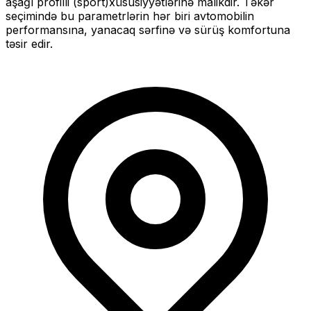
aşağı profilli (sport)
xüsusiyyətlərinə malikdir. Təkər
seçimində bu parametrlərin hər biri avtomobilin
performansına, yanacaq sərfinə və sürüş komfortuna
təsir edir.