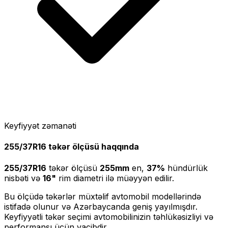
Keyfiyyət zəmanəti
255/37R16
təkər ölçüsü haqqında
255/37R16
təkər ölçüsü
255
mm
en,
37
%
hündürlük
nisbəti və
16
"
rim diametri ilə müəyyən edilir.
Bu ölçüdə təkərlər müxtəlif avtomobil modellərində
istifadə olunur və Azərbaycanda geniş yayılmışdır.
Keyfiyyətli təkər seçimi avtomobilinizin təhlükəsizliyi və
performansı üçün vacibdir.