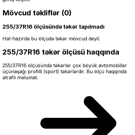
Mövcud təkliflər (
0
)
255/37R16
ölçüsündə təkər tapılmadı
Hal-hazırda bu ölçüdə təkər mövcud deyil.
255/37R16
təkər ölçüsü haqqında
255/37R16
ölçüsündə təkərlər
çox böyük
avtomobillər
üçün
aşağı profilli (sport)
təkərlərdir. Bu ölçü haqqında
ətraflı məlumat.