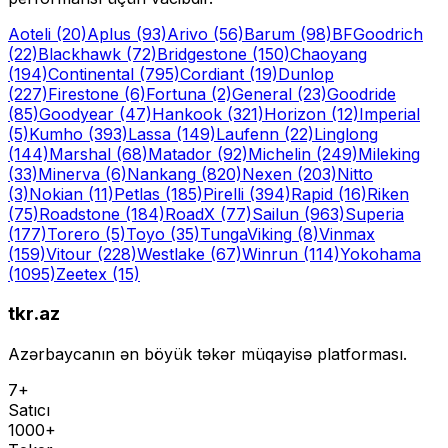
Aoteli
(20)
Aplus
(93)
Arivo
(56)
Barum
(98)
BFGoodrich
(22)
Blackhawk
(72)
Bridgestone
(150)
Chaoyang
(194)
Continental
(795)
Cordiant
(19)
Dunlop
(227)
Firestone
(6)
Fortuna
(2)
General
(23)
Goodride
(85)
Goodyear
(47)
Hankook
(321)
Horizon
(12)
Imperial
(5)
Kumho
(393)
Lassa
(149)
Laufenn
(22)
Linglong
(144)
Marshal
(68)
Matador
(92)
Michelin
(249)
Mileking
(33)
Minerva
(6)
Nankang
(820)
Nexen
(203)
Nitto
(3)
Nokian
(11)
Petlas
(185)
Pirelli
(394)
Rapid
(16)
Riken
(75)
Roadstone
(184)
RoadX
(77)
Sailun
(963)
Superia
(177)
Torero
(5)
Toyo
(35)
Tunga
Viking
(8)
Vinmax
(159)
Vitour
(228)
Westlake
(67)
Winrun
(114)
Yokohama
(1095)
Zeetex
(15)
tkr.az
Azərbaycanın ən böyük təkər müqayisə platforması.
7+
Satıcı
1000+