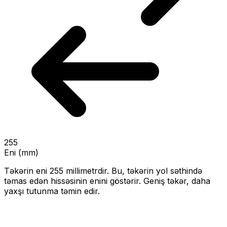
255
Eni (mm)
Təkərin eni
255
millimetrdir. Bu, təkərin yol səthində
təmas edən hissəsinin enini göstərir.
Geniş təkər, daha
yaxşı tutunma təmin edir.