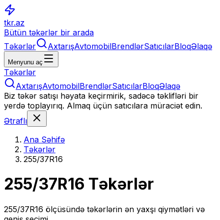
tkr.az
Bütün təkərlər bir arada
Təkərlər
Axtarış
Avtomobil
Brendlər
Satıcılar
Bloq
Əlaqə
Menyunu aç
Təkərlər
Axtarış
Avtomobil
Brendlər
Satıcılar
Bloq
Əlaqə
Biz təkər satışı həyata keçirmirik, sadəcə təklifləri bir
yerdə toplayırıq. Almaq üçün satıcılara müraciət edin.
Ətraflı
Ana Səhifə
Təkərlər
255/37R16
255/37R16
Təkərlər
255/37R16
ölçüsündə təkərlərin ən yaxşı qiymətləri və
geniş seçimi