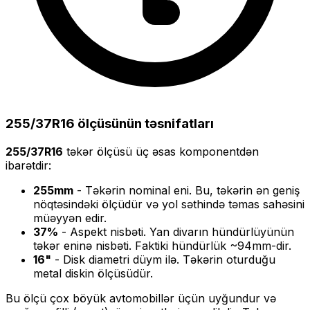
255/37R16
ölçüsünün təsnifatları
255/37R16
təkər ölçüsü üç əsas komponentdən
ibarətdir:
255
mm
- Təkərin nominal eni. Bu, təkərin ən geniş
nöqtəsindəki ölçüdür və yol səthində təmas sahəsini
müəyyən edir.
37
%
- Aspekt nisbəti. Yan divarın hündürlüyünün
təkər eninə nisbəti. Faktiki hündürlük ~
94
mm-dir.
16
"
- Disk diametri düym ilə. Təkərin oturduğu
metal diskin ölçüsüdür.
Bu ölçü
çox böyük
avtomobillər üçün uyğundur və