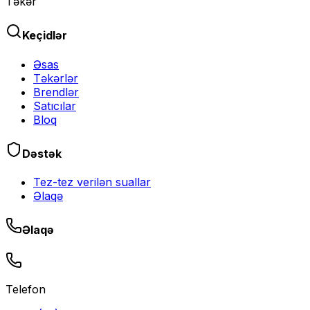
Təkər
Keçidlər
Əsas
Təkərlər
Brendlər
Satıcılar
Bloq
Dəstək
Tez-tez verilən suallar
Əlaqə
Əlaqə
Telefon