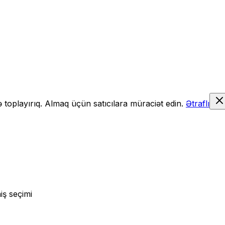
də toplayırıq. Almaq üçün satıcılara müraciət edin.
Ətraflı
iş seçimi