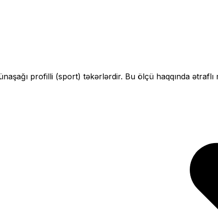
çün
aşağı profilli (sport)
təkərlərdir. Bu ölçü haqqında ətraflı