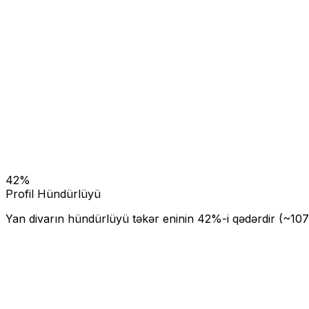
42
%
Profil Hündürlüyü
Yan divarın hündürlüyü təkər eninin
42
%-i qədərdir (~
107