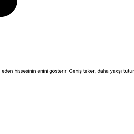
 edən hissəsinin enini göstərir.
Geniş təkər, daha yaxşı tutu