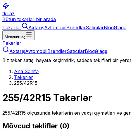
tkr.az
Bütün təkərlər bir arada
Təkərlər
Axtarış
Avtomobil
Brendlər
Satıcılar
Bloq
Əlaqə
Menyunu aç
Təkərlər
Axtarış
Avtomobil
Brendlər
Satıcılar
Bloq
Əlaqə
Biz təkər satışı həyata keçirmirik, sadəcə təklifləri bir yer
Ana Səhifə
Təkərlər
255/42R15
255/42R15
Təkərlər
255/42R15
ölçüsündə təkərlərin ən yaxşı qiymətləri və gen
Mövcud təkliflər (
0
)