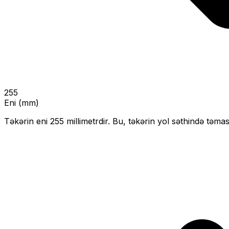
255
Eni (mm)
Təkərin eni
255
millimetrdir. Bu, təkərin yol səthində təmas