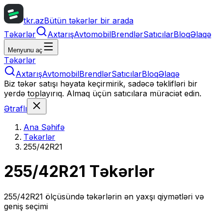
tkr.az
Bütün təkərlər bir arada
Təkərlər
Axtarış
Avtomobil
Brendlər
Satıcılar
Bloq
Əlaqə
Menyunu aç
Təkərlər
Axtarış
Avtomobil
Brendlər
Satıcılar
Bloq
Əlaqə
Biz təkər satışı həyata keçirmirik, sadəcə təklifləri bir
yerdə toplayırıq. Almaq üçün satıcılara müraciət edin.
Ətraflı
Ana Səhifə
Təkərlər
255/42R21
255/42R21
Təkərlər
255/42R21
ölçüsündə təkərlərin ən yaxşı qiymətləri və
geniş seçimi