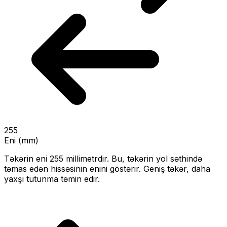
255
Eni (mm)
Təkərin eni
255
millimetrdir. Bu, təkərin yol səthində
təmas edən hissəsinin enini göstərir.
Geniş təkər, daha
yaxşı tutunma təmin edir.