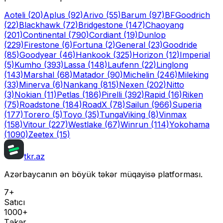
Aoteli
(20)
Aplus
(92)
Arivo
(55)
Barum
(97)
BFGoodrich
(22)
Blackhawk
(72)
Bridgestone
(147)
Chaoyang
(201)
Continental
(790)
Cordiant
(19)
Dunlop
(229)
Firestone
(6)
Fortuna
(2)
General
(23)
Goodride
(85)
Goodyear
(46)
Hankook
(325)
Horizon
(12)
Imperial
(5)
Kumho
(393)
Lassa
(148)
Laufenn
(22)
Linglong
(143)
Marshal
(68)
Matador
(90)
Michelin
(246)
Mileking
(33)
Minerva
(6)
Nankang
(815)
Nexen
(202)
Nitto
(3)
Nokian
(11)
Petlas
(186)
Pirelli
(392)
Rapid
(16)
Riken
(75)
Roadstone
(184)
RoadX
(78)
Sailun
(966)
Superia
(177)
Torero
(5)
Toyo
(35)
Tunga
Viking
(8)
Vinmax
(158)
Vitour
(227)
Westlake
(67)
Winrun
(114)
Yokohama
(1090)
Zeetex
(15)
tkr.az
Azərbaycanın ən böyük təkər müqayisə platforması.
7+
Satıcı
1000+
Təkər