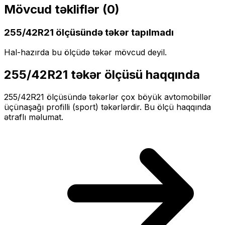
Mövcud təkliflər (
0
)
255/42R21
ölçüsündə təkər tapılmadı
Hal-hazırda bu ölçüdə təkər mövcud deyil.
255/42R21
təkər ölçüsü haqqında
255/42R21
ölçüsündə təkərlər
çox böyük
avtomobillər
üçün
aşağı profilli (sport)
təkərlərdir. Bu ölçü haqqında
ətraflı məlumat.