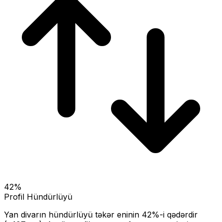
42
%
Profil Hündürlüyü
Yan divarın hündürlüyü təkər eninin
42
%-i qədərdir