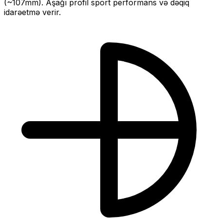
(~
107
mm).
Aşağı profil sport performans və dəqiq
idarəetmə verir.