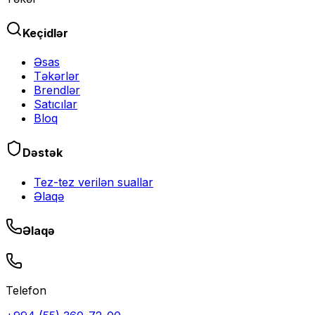
Keçidlər
Əsas
Təkərlər
Brendlər
Satıcılar
Bloq
Dəstək
Tez-tez verilən suallar
Əlaqə
Əlaqə
Telefon