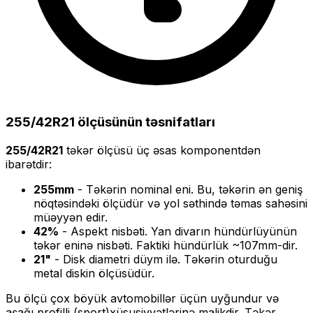
255/42R21
ölçüsünün təsnifatları
255/42R21
təkər ölçüsü üç əsas komponentdən
ibarətdir:
255
mm
- Təkərin nominal eni. Bu, təkərin ən geniş
nöqtəsindəki ölçüdür və yol səthində təmas sahəsini
müəyyən edir.
42
%
- Aspekt nisbəti. Yan divarın hündürlüyünün
təkər eninə nisbəti. Faktiki hündürlük ~
107
mm-dir.
21
"
- Disk diametri düym ilə. Təkərin oturduğu
metal diskin ölçüsüdür.
Bu ölçü
çox böyük
avtomobillər üçün uyğundur və
aşağı profilli (sport)
xüsusiyyətlərinə malikdir. Təkər