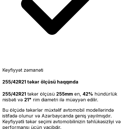
Keyfiyyət zəmanəti
255/42R21
təkər ölçüsü haqqında
255/42R21
təkər ölçüsü
255
mm
en,
42
%
hündürlük
nisbəti və
21
"
rim diametri ilə müəyyən edilir.
Bu ölçüdə təkərlər müxtəlif avtomobil modellərində
istifadə olunur və Azərbaycanda geniş yayılmışdır.
Keyfiyyətli təkər seçimi avtomobilinizin təhlükəsizliyi və
performansı üçün vacibdir.