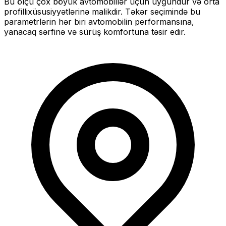
Bu ölçü
çox böyük
avtomobillər üçün uyğundur və
orta
profilli
xüsusiyyətlərinə malikdir. Təkər seçimində bu
parametrlərin hər biri avtomobilin performansına,
yanacaq sərfinə və sürüş komfortuna təsir edir.