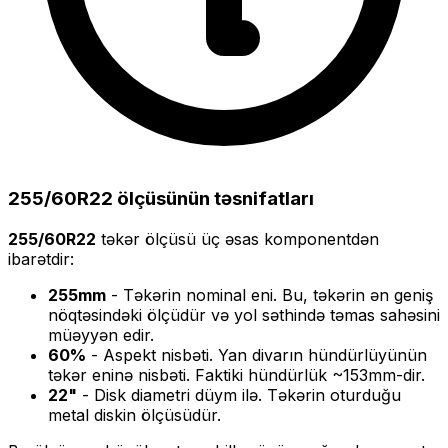
255/60R22
ölçüsünün təsnifatları
255/60R22
təkər ölçüsü üç əsas komponentdən
ibarətdir:
255
mm
- Təkərin nominal eni. Bu, təkərin ən geniş
nöqtəsindəki ölçüdür və yol səthində təmas sahəsini
müəyyən edir.
60
%
- Aspekt nisbəti. Yan divarın hündürlüyünün
təkər eninə nisbəti. Faktiki hündürlük ~
153
mm-dir.
22
"
- Disk diametri düym ilə. Təkərin oturduğu
metal diskin ölçüsüdür.