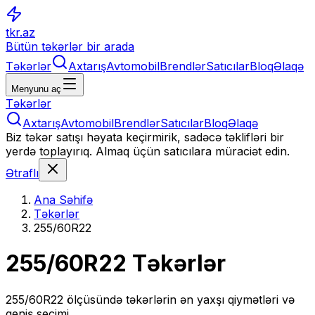
tkr.az
Bütün təkərlər bir arada
Təkərlər
Axtarış
Avtomobil
Brendlər
Satıcılar
Bloq
Əlaqə
Menyunu aç
Təkərlər
Axtarış
Avtomobil
Brendlər
Satıcılar
Bloq
Əlaqə
Biz təkər satışı həyata keçirmirik, sadəcə təklifləri bir
yerdə toplayırıq. Almaq üçün satıcılara müraciət edin.
Ətraflı
Ana Səhifə
Təkərlər
255/60R22
255/60R22
Təkərlər
255/60R22
ölçüsündə təkərlərin ən yaxşı qiymətləri və
geniş seçimi