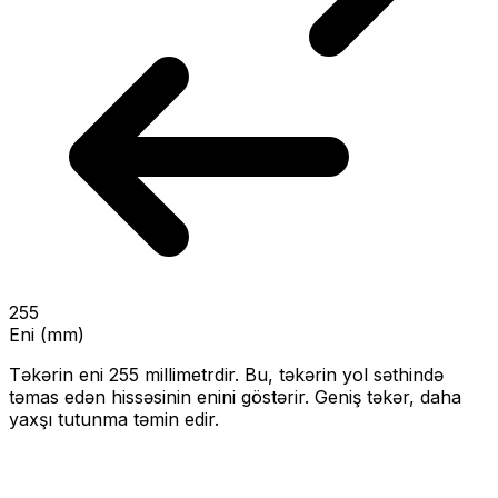
255
Eni (mm)
Təkərin eni
255
millimetrdir. Bu, təkərin yol səthində
təmas edən hissəsinin enini göstərir.
Geniş təkər, daha
yaxşı tutunma təmin edir.