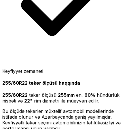
Keyfiyyət zəmanəti
255/60R22
təkər ölçüsü haqqında
255/60R22
təkər ölçüsü
255
mm
en,
60
%
hündürlük
nisbəti və
22
"
rim diametri ilə müəyyən edilir.
Bu ölçüdə təkərlər müxtəlif avtomobil modellərində
istifadə olunur və Azərbaycanda geniş yayılmışdır.
Keyfiyyətli təkər seçimi avtomobilinizin təhlükəsizliyi və
performansı üçün vacibdir.