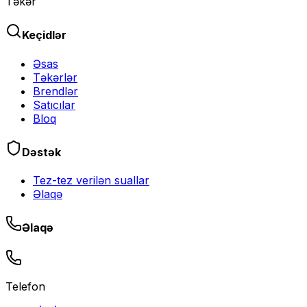
Təkər
Keçidlər
Əsas
Təkərlər
Brendlər
Satıcılar
Bloq
Dəstək
Tez-tez verilən suallar
Əlaqə
Əlaqə
Telefon