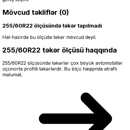
Mövcud təkliflər (
0
)
255/60R22
ölçüsündə təkər tapılmadı
Hal-hazırda bu ölçüdə təkər mövcud deyil.
255/60R22
təkər ölçüsü haqqında
255/60R22
ölçüsündə təkərlər
çox böyük
avtomobillər
üçün
orta profilli
təkərlərdir. Bu ölçü haqqında ətraflı
məlumat.