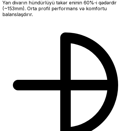
Yan divarın hündürlüyü təkər eninin
60
%-i qədərdir
(~
153
mm).
Orta profil performans və komfortu
balanslaşdırır.