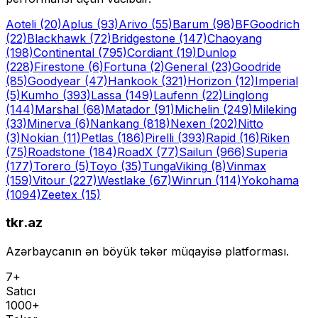
Aoteli
(20)
Aplus
(93)
Arivo
(55)
Barum
(98)
BFGoodrich
(22)
Blackhawk
(72)
Bridgestone
(147)
Chaoyang
(198)
Continental
(795)
Cordiant
(19)
Dunlop
(228)
Firestone
(6)
Fortuna
(2)
General
(23)
Goodride
(85)
Goodyear
(47)
Hankook
(321)
Horizon
(12)
Imperial
(5)
Kumho
(393)
Lassa
(149)
Laufenn
(22)
Linglong
(144)
Marshal
(68)
Matador
(91)
Michelin
(249)
Mileking
(33)
Minerva
(6)
Nankang
(818)
Nexen
(202)
Nitto
(3)
Nokian
(11)
Petlas
(186)
Pirelli
(393)
Rapid
(16)
Riken
(75)
Roadstone
(184)
RoadX
(77)
Sailun
(966)
Superia
(177)
Torero
(5)
Toyo
(35)
Tunga
Viking
(8)
Vinmax
(159)
Vitour
(227)
Westlake
(67)
Winrun
(114)
Yokohama
(1094)
Zeetex
(15)
tkr.az
Azərbaycanın ən böyük təkər müqayisə platforması.
7+
Satıcı
1000+