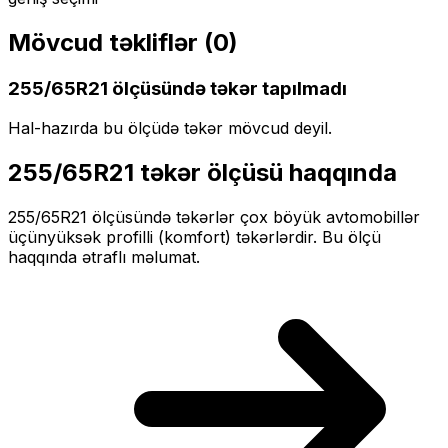
Mövcud təkliflər (
0
)
255/65R21
ölçüsündə təkər tapılmadı
Hal-hazırda bu ölçüdə təkər mövcud deyil.
255/65R21
təkər ölçüsü haqqında
255/65R21
ölçüsündə təkərlər
çox böyük
avtomobillər
üçün
yüksək profilli (komfort)
təkərlərdir. Bu ölçü
haqqında ətraflı məlumat.