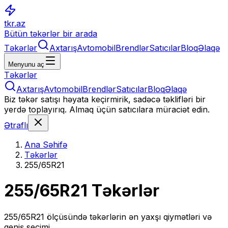
tkr.az
Bütün təkərlər bir arada
Təkərlər
Axtarış
Avtomobil
Brendlər
Satıcılar
Bloq
Əlaqə
Menyunu aç
Təkərlər
Axtarış
Avtomobil
Brendlər
Satıcılar
Bloq
Əlaqə
Biz təkər satışı həyata keçirmirik, sadəcə təklifləri bir
yerdə toplayırıq. Almaq üçün satıcılara müraciət edin.
Ətraflı
Ana Səhifə
Təkərlər
255/65R21
255/65R21
Təkərlər
255/65R21
ölçüsündə təkərlərin ən yaxşı qiymətləri və
geniş seçimi