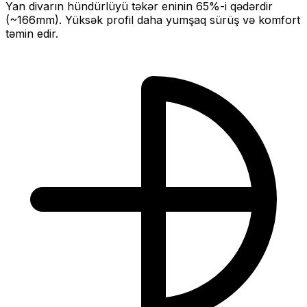
Yan divarın hündürlüyü təkər eninin
65
%-i qədərdir
(~
166
mm).
Yüksək profil daha yumşaq sürüş və komfort
təmin edir.