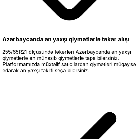
Azərbaycanda ən yaxşı qiymətlərlə
təkər alışı
255/65R21
ölçüsündə təkərləri
Azərbaycanda ən yaxşı
qiymətlərlə
ən münasib qiymətlərlə tapa bilərsiniz.
Platformamızda müxtəlif satıcılardan qiymətləri müqayisə
edərək ən yaxşı təklifi seçə bilərsiniz.