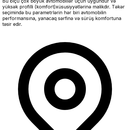
Bu ölçü
çox böyük
avtomobillər üçün uyğundur və
yüksək profilli (komfort)
xüsusiyyətlərinə malikdir. Təkər
seçimində bu parametrlərin hər biri avtomobilin
performansına, yanacaq sərfinə və sürüş komfortuna
təsir edir.