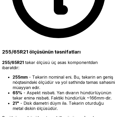
255/65R21
ölçüsünün təsnifatları
255/65R21
təkər ölçüsü üç əsas komponentdən
ibarətdir:
255
mm
- Təkərin nominal eni. Bu, təkərin ən geniş
nöqtəsindəki ölçüdür və yol səthində təmas sahəsini
müəyyən edir.
65
%
- Aspekt nisbəti. Yan divarın hündürlüyünün
təkər eninə nisbəti. Faktiki hündürlük ~
166
mm-dir.
21
"
- Disk diametri düym ilə. Təkərin oturduğu
metal diskin ölçüsüdür.