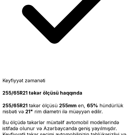
Keyfiyyət zəmanəti
255/65R21
təkər ölçüsü haqqında
255/65R21
təkər ölçüsü
255
mm
en,
65
%
hündürlük
nisbəti və
21
"
rim diametri ilə müəyyən edilir.
Bu ölçüdə təkərlər müxtəlif avtomobil modellərində
istifadə olunur və Azərbaycanda geniş yayılmışdır.
Keyfiyyətli təkər seçimi avtomobilinizin təhlükəsizliyi və