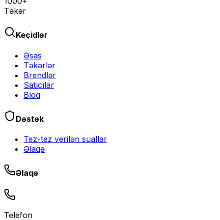
1000+
Təkər
Keçidlər
Əsas
Təkərlər
Brendlər
Satıcılar
Bloq
Dəstək
Tez-tez verilən suallar
Əlaqə
Əlaqə
Telefon