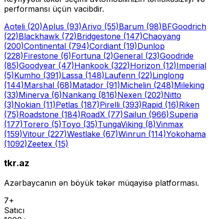
performansı üçün vacibdir.
Aoteli
(20)
Aplus
(93)
Arivo
(55)
Barum
(98)
BFGoodrich
(22)
Blackhawk
(72)
Bridgestone
(147)
Chaoyang
(200)
Continental
(794)
Cordiant
(19)
Dunlop
(228)
Firestone
(6)
Fortuna
(2)
General
(23)
Goodride
(85)
Goodyear
(47)
Hankook
(322)
Horizon
(12)
Imperial
(5)
Kumho
(391)
Lassa
(148)
Laufenn
(22)
Linglong
(144)
Marshal
(68)
Matador
(91)
Michelin
(248)
Mileking
(33)
Minerva
(6)
Nankang
(816)
Nexen
(202)
Nitto
(3)
Nokian
(11)
Petlas
(187)
Pirelli
(393)
Rapid
(16)
Riken
(75)
Roadstone
(184)
RoadX
(77)
Sailun
(966)
Superia
(177)
Torero
(5)
Toyo
(35)
Tunga
Viking
(8)
Vinmax
(159)
Vitour
(227)
Westlake
(67)
Winrun
(114)
Yokohama
(1092)
Zeetex
(15)
tkr.az
Azərbaycanın ən böyük təkər müqayisə platforması.
7+
Satıcı