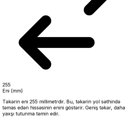
255
Eni (mm)
Təkərin eni
255
millimetrdir. Bu, təkərin yol səthində
təmas edən hissəsinin enini göstərir.
Geniş təkər, daha
yaxşı tutunma təmin edir.