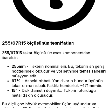
255/67R15
ölçüsünün təsnifatları
255/67R15
təkər ölçüsü üç əsas komponentdən
ibarətdir:
255
mm
- Təkərin nominal eni. Bu, təkərin ən geniş
nöqtəsindəki ölçüdür və yol səthində təmas sahəsini
müəyyən edir.
67
%
- Aspekt nisbəti. Yan divarın hündürlüyünün
təkər eninə nisbəti. Faktiki hündürlük ~
171
mm-dir.
15
"
- Disk diametri düym ilə. Təkərin oturduğu
metal diskin ölçüsüdür.
Bu ölçü
çox böyük
avtomobillər üçün uyğundur və