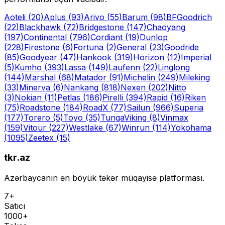
Aoteli
(20)
Aplus
(93)
Arivo
(55)
Barum
(98)
BFGoodrich
(22)
Blackhawk
(72)
Bridgestone
(147)
Chaoyang
(197)
Continental
(796)
Cordiant
(19)
Dunlop
(228)
Firestone
(6)
Fortuna
(2)
General
(23)
Goodride
(85)
Goodyear
(47)
Hankook
(319)
Horizon
(12)
Imperial
(5)
Kumho
(393)
Lassa
(149)
Laufenn
(22)
Linglong
(144)
Marshal
(68)
Matador
(91)
Michelin
(249)
Mileking
(33)
Minerva
(6)
Nankang
(818)
Nexen
(202)
Nitto
(3)
Nokian
(11)
Petlas
(186)
Pirelli
(394)
Rapid
(16)
Riken
(75)
Roadstone
(184)
RoadX
(77)
Sailun
(966)
Superia
(177)
Torero
(5)
Toyo
(35)
Tunga
Viking
(8)
Vinmax
(159)
Vitour
(227)
Westlake
(67)
Winrun
(114)
Yokohama
(1095)
Zeetex
(15)
tkr.az
Azərbaycanın ən böyük təkər müqayisə platforması.
7+
Satıcı
1000+