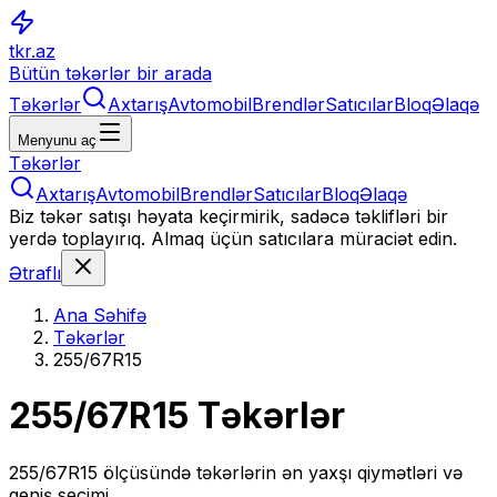
tkr.az
Bütün təkərlər bir arada
Təkərlər
Axtarış
Avtomobil
Brendlər
Satıcılar
Bloq
Əlaqə
Menyunu aç
Təkərlər
Axtarış
Avtomobil
Brendlər
Satıcılar
Bloq
Əlaqə
Biz təkər satışı həyata keçirmirik, sadəcə təklifləri bir
yerdə toplayırıq. Almaq üçün satıcılara müraciət edin.
Ətraflı
Ana Səhifə
Təkərlər
255/67R15
255/67R15
Təkərlər
255/67R15
ölçüsündə təkərlərin ən yaxşı qiymətləri və
geniş seçimi