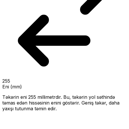
255
Eni (mm)
Təkərin eni
255
millimetrdir. Bu, təkərin yol səthində
təmas edən hissəsinin enini göstərir.
Geniş təkər, daha
yaxşı tutunma təmin edir.