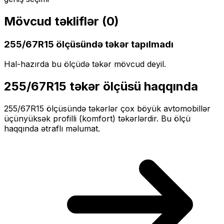
Mövcud təkliflər (
0
)
255/67R15
ölçüsündə təkər tapılmadı
Hal-hazırda bu ölçüdə təkər mövcud deyil.
255/67R15
təkər ölçüsü haqqında
255/67R15
ölçüsündə təkərlər
çox böyük
avtomobillər
üçün
yüksək profilli (komfort)
təkərlərdir. Bu ölçü
haqqında ətraflı məlumat.