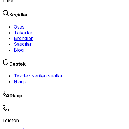
Təkər
Keçidlər
Əsas
Təkərlər
Brendlər
Satıcılar
Bloq
Dəstək
Tez-tez verilən suallar
Əlaqə
Əlaqə
Telefon