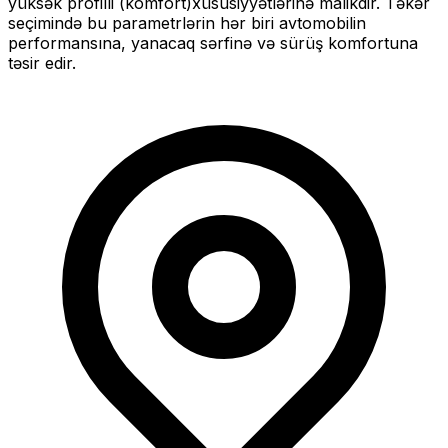
yüksək profilli (komfort)
xüsusiyyətlərinə malikdir. Təkər
seçimində bu parametrlərin hər biri avtomobilin
performansına, yanacaq sərfinə və sürüş komfortuna
təsir edir.