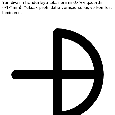
Yan divarın hündürlüyü təkər eninin
67
%-i qədərdir
(~
171
mm).
Yüksək profil daha yumşaq sürüş və komfort
təmin edir.