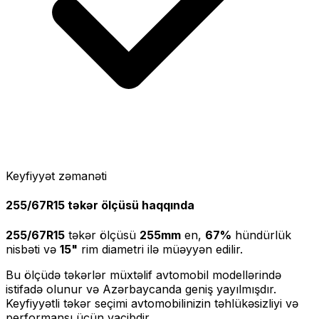
Keyfiyyət zəmanəti
255/67R15
təkər ölçüsü haqqında
255/67R15
təkər ölçüsü
255
mm
en,
67
%
hündürlük
nisbəti və
15
"
rim diametri ilə müəyyən edilir.
Bu ölçüdə təkərlər müxtəlif avtomobil modellərində
istifadə olunur və Azərbaycanda geniş yayılmışdır.
Keyfiyyətli təkər seçimi avtomobilinizin təhlükəsizliyi və
performansı üçün vacibdir.