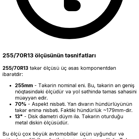
255/70R13
ölçüsünün təsnifatları
255/70R13
təkər ölçüsü üç əsas komponentdən
ibarətdir:
255
mm
- Təkərin nominal eni. Bu, təkərin ən geniş
nöqtəsindəki ölçüdür və yol səthində təmas sahəsini
müəyyən edir.
70
%
- Aspekt nisbəti. Yan divarın hündürlüyünün
təkər eninə nisbəti. Faktiki hündürlük ~
179
mm-dir.
13
"
- Disk diametri düym ilə. Təkərin oturduğu
metal diskin ölçüsüdür.
Bu ölçü
çox böyük
avtomobillər üçün uyğundur və