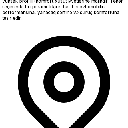
yüksək profilli (komfort)
xüsusiyyətlərinə malikdir. Təkər
seçimində bu parametrlərin hər biri avtomobilin
performansına, yanacaq sərfinə və sürüş komfortuna
təsir edir.