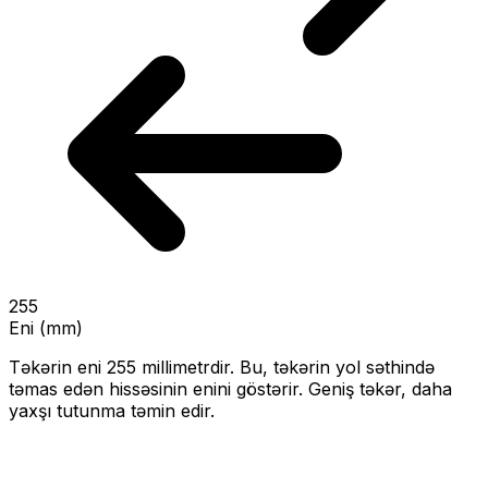
255
Eni (mm)
Təkərin eni
255
millimetrdir. Bu, təkərin yol səthində
təmas edən hissəsinin enini göstərir.
Geniş təkər, daha
yaxşı tutunma təmin edir.