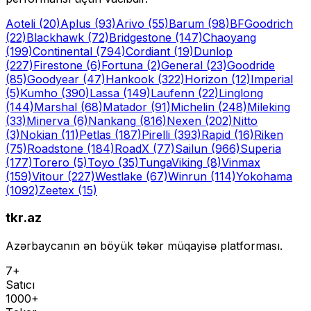
Aoteli
(20)
Aplus
(93)
Arivo
(55)
Barum
(98)
BFGoodrich
(22)
Blackhawk
(72)
Bridgestone
(147)
Chaoyang
(199)
Continental
(794)
Cordiant
(19)
Dunlop
(227)
Firestone
(6)
Fortuna
(2)
General
(23)
Goodride
(85)
Goodyear
(47)
Hankook
(322)
Horizon
(12)
Imperial
(5)
Kumho
(390)
Lassa
(149)
Laufenn
(22)
Linglong
(144)
Marshal
(68)
Matador
(91)
Michelin
(248)
Mileking
(33)
Minerva
(6)
Nankang
(816)
Nexen
(202)
Nitto
(3)
Nokian
(11)
Petlas
(187)
Pirelli
(393)
Rapid
(16)
Riken
(75)
Roadstone
(184)
RoadX
(77)
Sailun
(966)
Superia
(177)
Torero
(5)
Toyo
(35)
Tunga
Viking
(8)
Vinmax
(159)
Vitour
(227)
Westlake
(67)
Winrun
(114)
Yokohama
(1092)
Zeetex
(15)
tkr.az
Azərbaycanın ən böyük təkər müqayisə platforması.
7+
Satıcı
1000+