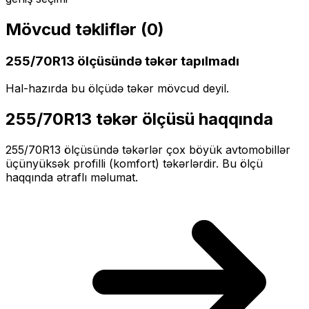
Mövcud təkliflər (
0
)
255/70R13
ölçüsündə təkər tapılmadı
Hal-hazırda bu ölçüdə təkər mövcud deyil.
255/70R13
təkər ölçüsü haqqında
255/70R13
ölçüsündə təkərlər
çox böyük
avtomobillər
üçün
yüksək profilli (komfort)
təkərlərdir. Bu ölçü
haqqında ətraflı məlumat.