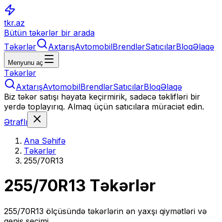
tkr.az
Bütün təkərlər bir arada
Təkərlər
Axtarış
Avtomobil
Brendlər
Satıcılar
Bloq
Əlaqə
Menyunu aç
Təkərlər
Axtarış
Avtomobil
Brendlər
Satıcılar
Bloq
Əlaqə
Biz təkər satışı həyata keçirmirik, sadəcə təklifləri bir
yerdə toplayırıq. Almaq üçün satıcılara müraciət edin.
Ətraflı
Ana Səhifə
Təkərlər
255/70R13
255/70R13
Təkərlər
255/70R13
ölçüsündə təkərlərin ən yaxşı qiymətləri və
geniş seçimi