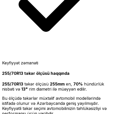
Keyfiyyət zəmanəti
255/70R13
təkər ölçüsü haqqında
255/70R13
təkər ölçüsü
255
mm
en,
70
%
hündürlük
nisbəti və
13
"
rim diametri ilə müəyyən edilir.
Bu ölçüdə təkərlər müxtəlif avtomobil modellərində
istifadə olunur və Azərbaycanda geniş yayılmışdır.
Keyfiyyətli təkər seçimi avtomobilinizin təhlükəsizliyi və
performansı üçün vacibdir.