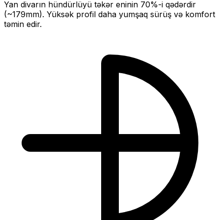
Yan divarın hündürlüyü təkər eninin
70
%-i qədərdir
(~
179
mm).
Yüksək profil daha yumşaq sürüş və komfort
təmin edir.