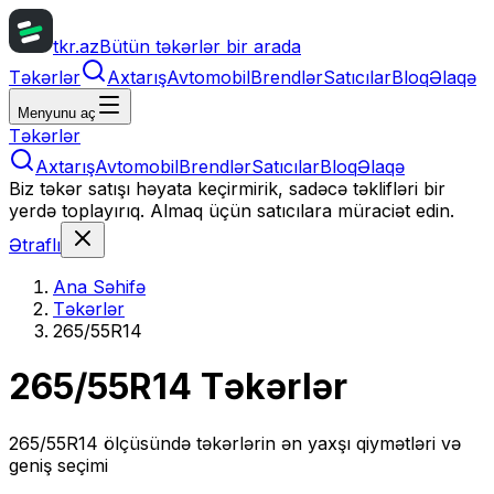
tkr.az
Bütün təkərlər bir arada
Təkərlər
Axtarış
Avtomobil
Brendlər
Satıcılar
Bloq
Əlaqə
Menyunu aç
Təkərlər
Axtarış
Avtomobil
Brendlər
Satıcılar
Bloq
Əlaqə
Biz təkər satışı həyata keçirmirik, sadəcə təklifləri bir
yerdə toplayırıq. Almaq üçün satıcılara müraciət edin.
Ətraflı
Ana Səhifə
Təkərlər
265/55R14
265/55R14
Təkərlər
265/55R14
ölçüsündə təkərlərin ən yaxşı qiymətləri və
geniş seçimi