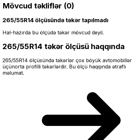
Mövcud təkliflər (
0
)
265/55R14
ölçüsündə təkər tapılmadı
Hal-hazırda bu ölçüdə təkər mövcud deyil.
265/55R14
təkər ölçüsü haqqında
265/55R14
ölçüsündə təkərlər
çox böyük
avtomobillər
üçün
orta profilli
təkərlərdir. Bu ölçü haqqında ətraflı
məlumat.