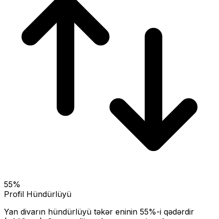
55
%
Profil Hündürlüyü
Yan divarın hündürlüyü təkər eninin
55
%-i qədərdir