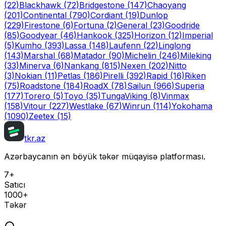
(22)
Blackhawk
(72)
Bridgestone
(147)
Chaoyang
(201)
Continental
(790)
Cordiant
(19)
Dunlop
(229)
Firestone
(6)
Fortuna
(2)
General
(23)
Goodride
(85)
Goodyear
(46)
Hankook
(325)
Horizon
(12)
Imperial
(5)
Kumho
(393)
Lassa
(148)
Laufenn
(22)
Linglong
(143)
Marshal
(68)
Matador
(90)
Michelin
(246)
Mileking
(33)
Minerva
(6)
Nankang
(815)
Nexen
(202)
Nitto
(3)
Nokian
(11)
Petlas
(186)
Pirelli
(392)
Rapid
(16)
Riken
(75)
Roadstone
(184)
RoadX
(78)
Sailun
(966)
Superia
(177)
Torero
(5)
Toyo
(35)
Tunga
Viking
(8)
Vinmax
(158)
Vitour
(227)
Westlake
(67)
Winrun
(114)
Yokohama
(1090)
Zeetex
(15)
tkr.az
Azərbaycanın ən böyük təkər müqayisə platforması.
7+
Satıcı
1000+
Təkər