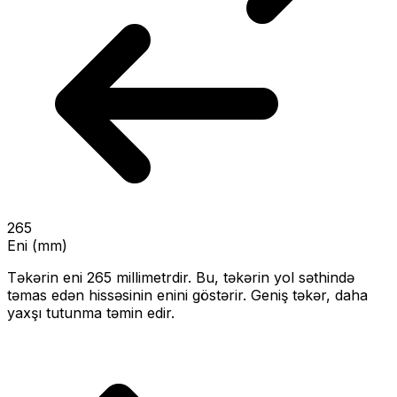
265
Eni (mm)
Təkərin eni
265
millimetrdir. Bu, təkərin yol səthində
təmas edən hissəsinin enini göstərir.
Geniş təkər, daha
yaxşı tutunma təmin edir.