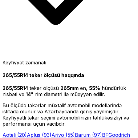
Keyfiyyət zəmanəti
265/55R14
təkər ölçüsü haqqında
265/55R14
təkər ölçüsü
265
mm
en,
55
%
hündürlük
nisbəti və
14
"
rim diametri ilə müəyyən edilir.
Bu ölçüdə təkərlər müxtəlif avtomobil modellərində
istifadə olunur və Azərbaycanda geniş yayılmışdır.
Keyfiyyətli təkər seçimi avtomobilinizin təhlükəsizliyi və
performansı üçün vacibdir.
Aoteli
(20)
Aplus
(93)
Arivo
(55)
Barum
(97)
BFGoodrich