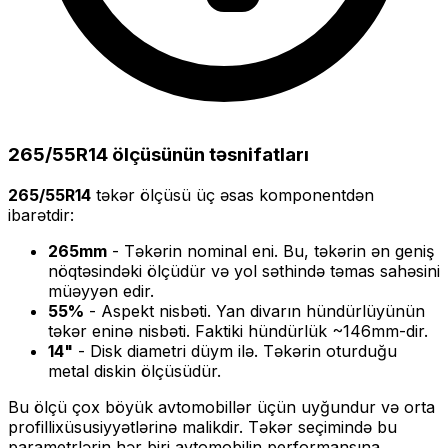
265/55R14
ölçüsünün təsnifatları
265/55R14
təkər ölçüsü üç əsas komponentdən
ibarətdir:
265
mm
- Təkərin nominal eni. Bu, təkərin ən geniş
nöqtəsindəki ölçüdür və yol səthində təmas sahəsini
müəyyən edir.
55
%
- Aspekt nisbəti. Yan divarın hündürlüyünün
təkər eninə nisbəti. Faktiki hündürlük ~
146
mm-dir.
14
"
- Disk diametri düym ilə. Təkərin oturduğu
metal diskin ölçüsüdür.
Bu ölçü
çox böyük
avtomobillər üçün uyğundur və
orta
profilli
xüsusiyyətlərinə malikdir. Təkər seçimində bu
parametrlərin hər biri avtomobilin performansına,