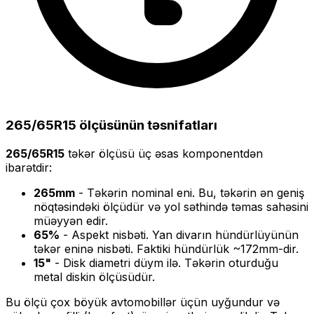
265/65R15
ölçüsünün təsnifatları
265/65R15
təkər ölçüsü üç əsas komponentdən
ibarətdir:
265
mm
- Təkərin nominal eni. Bu, təkərin ən geniş
nöqtəsindəki ölçüdür və yol səthində təmas sahəsini
müəyyən edir.
65
%
- Aspekt nisbəti. Yan divarın hündürlüyünün
təkər eninə nisbəti. Faktiki hündürlük ~
172
mm-dir.
15
"
- Disk diametri düym ilə. Təkərin oturduğu
metal diskin ölçüsüdür.
Bu ölçü
çox böyük
avtomobillər üçün uyğundur və