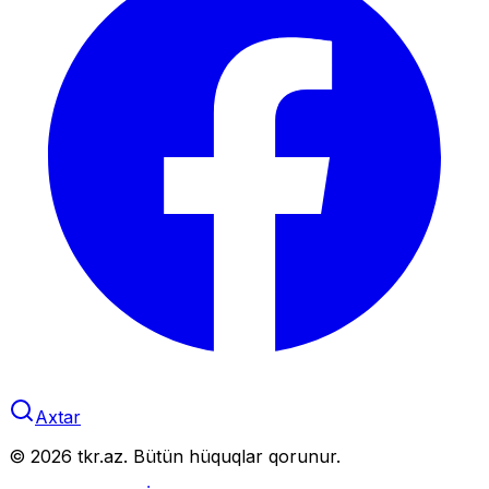
Axtar
©
2026
tkr.az. Bütün hüquqlar qorunur.