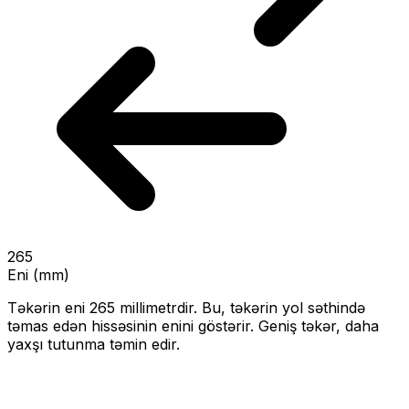
265
Eni (mm)
Təkərin eni
265
millimetrdir. Bu, təkərin yol səthində
təmas edən hissəsinin enini göstərir.
Geniş təkər, daha
yaxşı tutunma təmin edir.