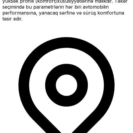
yüksək profilli (komfort)
xüsusiyyətlərinə malikdir. Təkər
seçimində bu parametrlərin hər biri avtomobilin
performansına, yanacaq sərfinə və sürüş komfortuna
təsir edir.