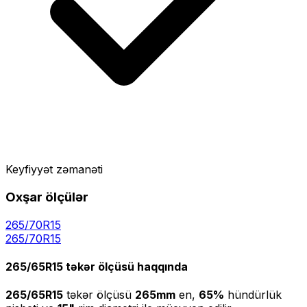
Keyfiyyət zəmanəti
Oxşar ölçülər
265/70R15
265
/
70
R
15
265/65R15
təkər ölçüsü haqqında
265/65R15
təkər ölçüsü
265
mm
en,
65
%
hündürlük