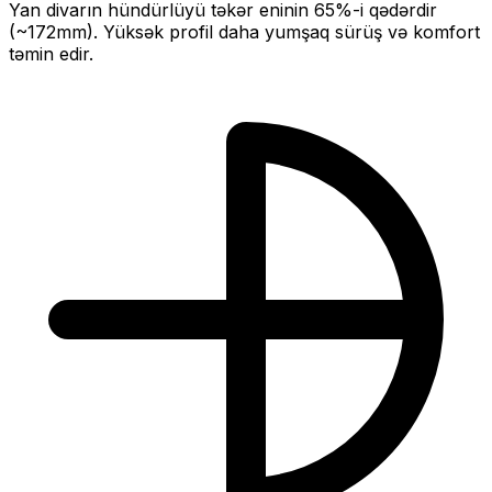
Yan divarın hündürlüyü təkər eninin
65
%-i qədərdir
(~
172
mm).
Yüksək profil daha yumşaq sürüş və komfort
təmin edir.