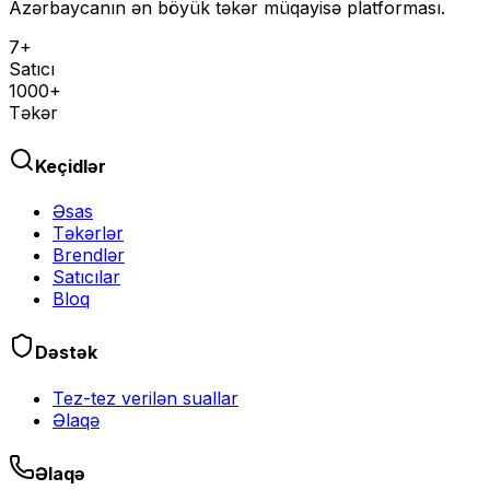
Azərbaycanın ən böyük təkər müqayisə platforması.
7+
Satıcı
1000+
Təkər
Keçidlər
Əsas
Təkərlər
Brendlər
Satıcılar
Bloq
Dəstək
Tez-tez verilən suallar
Əlaqə
Əlaqə