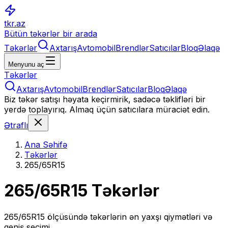
tkr.az
Bütün təkərlər bir arada
Təkərlər
Axtarış
Avtomobil
Brendlər
Satıcılar
Bloq
Əlaqə
Menyunu aç
Təkərlər
Axtarış
Avtomobil
Brendlər
Satıcılar
Bloq
Əlaqə
Biz təkər satışı həyata keçirmirik, sadəcə təklifləri bir
yerdə toplayırıq. Almaq üçün satıcılara müraciət edin.
Ətraflı
Ana Səhifə
Təkərlər
265/65R15
265/65R15
Təkərlər
265/65R15
ölçüsündə təkərlərin ən yaxşı qiymətləri və
geniş seçimi