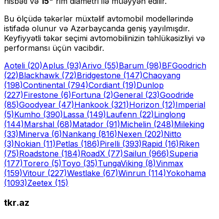
nisbəti və
15
"
rim diametri ilə müəyyən edilir.
Bu ölçüdə təkərlər müxtəlif avtomobil modellərində
istifadə olunur və Azərbaycanda geniş yayılmışdır.
Keyfiyyətli təkər seçimi avtomobilinizin təhlükəsizliyi və
performansı üçün vacibdir.
Aoteli
(20)
Aplus
(93)
Arivo
(55)
Barum
(98)
BFGoodrich
(22)
Blackhawk
(72)
Bridgestone
(147)
Chaoyang
(198)
Continental
(794)
Cordiant
(19)
Dunlop
(227)
Firestone
(6)
Fortuna
(2)
General
(23)
Goodride
(85)
Goodyear
(47)
Hankook
(321)
Horizon
(12)
Imperial
(5)
Kumho
(390)
Lassa
(149)
Laufenn
(22)
Linglong
(144)
Marshal
(68)
Matador
(91)
Michelin
(248)
Mileking
(33)
Minerva
(6)
Nankang
(816)
Nexen
(202)
Nitto
(3)
Nokian
(11)
Petlas
(186)
Pirelli
(393)
Rapid
(16)
Riken
(75)
Roadstone
(184)
RoadX
(77)
Sailun
(966)
Superia
(177)
Torero
(5)
Toyo
(35)
Tunga
Viking
(8)
Vinmax
(159)
Vitour
(227)
Westlake
(67)
Winrun
(114)
Yokohama
(1093)
Zeetex
(15)
tkr.az