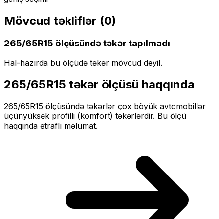
Mövcud təkliflər (
0
)
265/65R15
ölçüsündə təkər tapılmadı
Hal-hazırda bu ölçüdə təkər mövcud deyil.
265/65R15
təkər ölçüsü haqqında
265/65R15
ölçüsündə təkərlər
çox böyük
avtomobillər
üçün
yüksək profilli (komfort)
təkərlərdir. Bu ölçü
haqqında ətraflı məlumat.