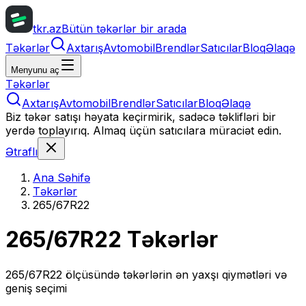
tkr.az
Bütün təkərlər bir arada
Təkərlər
Axtarış
Avtomobil
Brendlər
Satıcılar
Bloq
Əlaqə
Menyunu aç
Təkərlər
Axtarış
Avtomobil
Brendlər
Satıcılar
Bloq
Əlaqə
Biz təkər satışı həyata keçirmirik, sadəcə təklifləri bir
yerdə toplayırıq. Almaq üçün satıcılara müraciət edin.
Ətraflı
Ana Səhifə
Təkərlər
265/67R22
265/67R22
Təkərlər
265/67R22
ölçüsündə təkərlərin ən yaxşı qiymətləri və
geniş seçimi