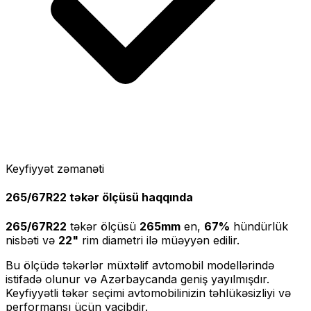
Keyfiyyət zəmanəti
265/67R22
təkər ölçüsü haqqında
265/67R22
təkər ölçüsü
265
mm
en,
67
%
hündürlük
nisbəti və
22
"
rim diametri ilə müəyyən edilir.
Bu ölçüdə təkərlər müxtəlif avtomobil modellərində
istifadə olunur və Azərbaycanda geniş yayılmışdır.
Keyfiyyətli təkər seçimi avtomobilinizin təhlükəsizliyi və
performansı üçün vacibdir.