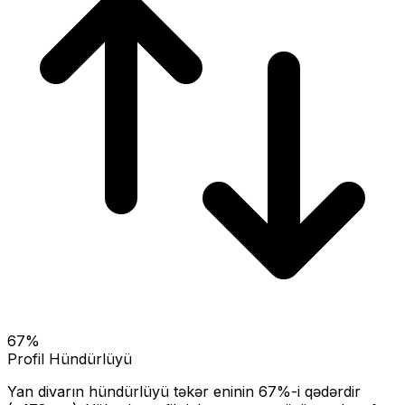
67
%
Profil Hündürlüyü
Yan divarın hündürlüyü təkər eninin
67
%-i qədərdir