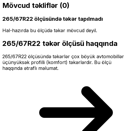
Mövcud təkliflər (
0
)
265/67R22
ölçüsündə təkər tapılmadı
Hal-hazırda bu ölçüdə təkər mövcud deyil.
265/67R22
təkər ölçüsü haqqında
265/67R22
ölçüsündə təkərlər
çox böyük
avtomobillər
üçün
yüksək profilli (komfort)
təkərlərdir. Bu ölçü
haqqında ətraflı məlumat.