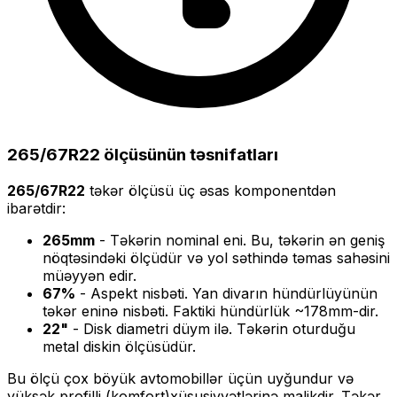
265/67R22
ölçüsünün təsnifatları
265/67R22
təkər ölçüsü üç əsas komponentdən
ibarətdir:
265
mm
- Təkərin nominal eni. Bu, təkərin ən geniş
nöqtəsindəki ölçüdür və yol səthində təmas sahəsini
müəyyən edir.
67
%
- Aspekt nisbəti. Yan divarın hündürlüyünün
təkər eninə nisbəti. Faktiki hündürlük ~
178
mm-dir.
22
"
- Disk diametri düym ilə. Təkərin oturduğu
metal diskin ölçüsüdür.
Bu ölçü
çox böyük
avtomobillər üçün uyğundur və
yüksək profilli (komfort)
xüsusiyyətlərinə malikdir. Təkər