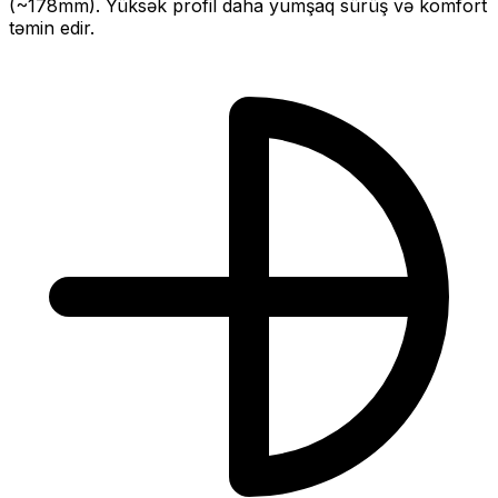
(~
178
mm).
Yüksək profil daha yumşaq sürüş və komfort
təmin edir.