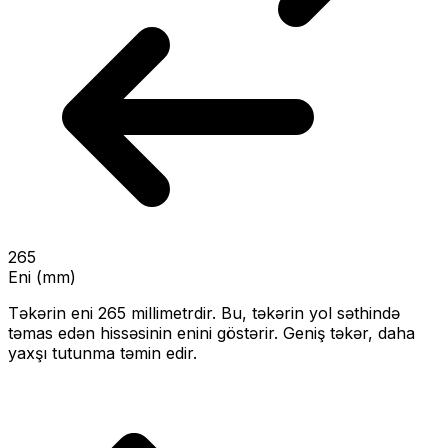
265
Eni (mm)
Təkərin eni
265
millimetrdir. Bu, təkərin yol səthində
təmas edən hissəsinin enini göstərir.
Geniş təkər, daha
yaxşı tutunma təmin edir.