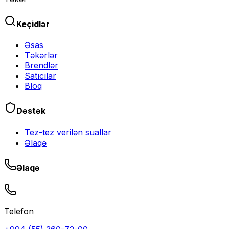
Keçidlər
Əsas
Təkərlər
Brendlər
Satıcılar
Bloq
Dəstək
Tez-tez verilən suallar
Əlaqə
Əlaqə
Telefon