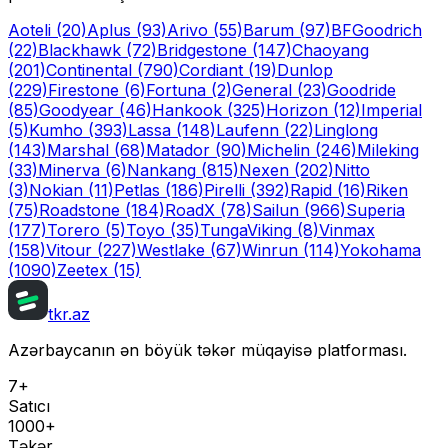
Aoteli
(20)
Aplus
(93)
Arivo
(55)
Barum
(97)
BFGoodrich
(22)
Blackhawk
(72)
Bridgestone
(147)
Chaoyang
(201)
Continental
(790)
Cordiant
(19)
Dunlop
(229)
Firestone
(6)
Fortuna
(2)
General
(23)
Goodride
(85)
Goodyear
(46)
Hankook
(325)
Horizon
(12)
Imperial
(5)
Kumho
(393)
Lassa
(148)
Laufenn
(22)
Linglong
(143)
Marshal
(68)
Matador
(90)
Michelin
(246)
Mileking
(33)
Minerva
(6)
Nankang
(815)
Nexen
(202)
Nitto
(3)
Nokian
(11)
Petlas
(186)
Pirelli
(392)
Rapid
(16)
Riken
(75)
Roadstone
(184)
RoadX
(78)
Sailun
(966)
Superia
(177)
Torero
(5)
Toyo
(35)
Tunga
Viking
(8)
Vinmax
(158)
Vitour
(227)
Westlake
(67)
Winrun
(114)
Yokohama
(1090)
Zeetex
(15)
tkr.az
Azərbaycanın ən böyük təkər müqayisə platforması.
7+
Satıcı
1000+
Təkər