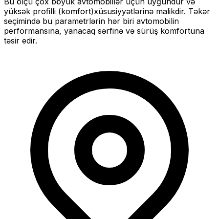
Bu ölçü
çox böyük
avtomobillər üçün uyğundur və
yüksək profilli (komfort)
xüsusiyyətlərinə malikdir. Təkər
seçimində bu parametrlərin hər biri avtomobilin
performansına, yanacaq sərfinə və sürüş komfortuna
təsir edir.