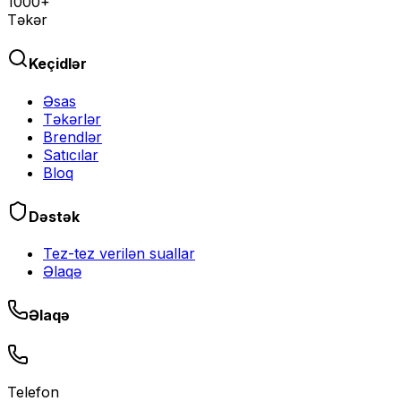
1000+
Təkər
Keçidlər
Əsas
Təkərlər
Brendlər
Satıcılar
Bloq
Dəstək
Tez-tez verilən suallar
Əlaqə
Əlaqə
Telefon