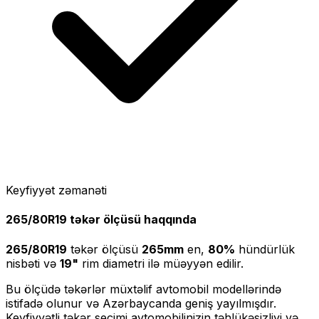
Keyfiyyət zəmanəti
265/80R19
təkər ölçüsü haqqında
265/80R19
təkər ölçüsü
265
mm
en,
80
%
hündürlük
nisbəti və
19
"
rim diametri ilə müəyyən edilir.
Bu ölçüdə təkərlər müxtəlif avtomobil modellərində
istifadə olunur və Azərbaycanda geniş yayılmışdır.
Keyfiyyətli təkər seçimi avtomobilinizin təhlükəsizliyi və