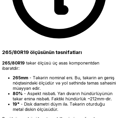
265/80R19
ölçüsünün təsnifatları
265/80R19
təkər ölçüsü üç əsas komponentdən
ibarətdir:
265
mm
- Təkərin nominal eni. Bu, təkərin ən geniş
nöqtəsindəki ölçüdür və yol səthində təmas sahəsini
müəyyən edir.
80
%
- Aspekt nisbəti. Yan divarın hündürlüyünün
təkər eninə nisbəti. Faktiki hündürlük ~
212
mm-dir.
19
"
- Disk diametri düym ilə. Təkərin oturduğu
metal diskin ölçüsüdür.