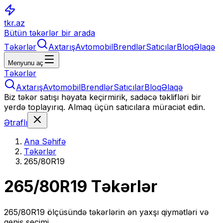
tkr.az
Bütün təkərlər bir arada
Təkərlər
Axtarış
Avtomobil
Brendlər
Satıcılar
Bloq
Əlaqə
Menyunu aç
Təkərlər
Axtarış
Avtomobil
Brendlər
Satıcılar
Bloq
Əlaqə
Biz təkər satışı həyata keçirmirik, sadəcə təklifləri bir
yerdə toplayırıq. Almaq üçün satıcılara müraciət edin.
Ətraflı
Ana Səhifə
Təkərlər
265/80R19
265/80R19
Təkərlər
265/80R19
ölçüsündə təkərlərin ən yaxşı qiymətləri və
geniş seçimi