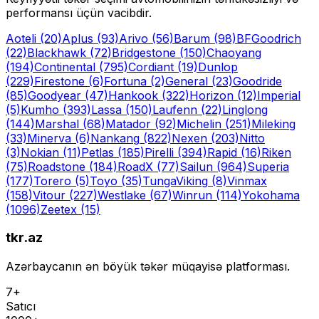
performansı üçün vacibdir.
Aoteli
(20)
Aplus
(93)
Arivo
(56)
Barum
(98)
BFGoodrich
(22)
Blackhawk
(72)
Bridgestone
(150)
Chaoyang
(194)
Continental
(795)
Cordiant
(19)
Dunlop
(229)
Firestone
(6)
Fortuna
(2)
General
(23)
Goodride
(85)
Goodyear
(47)
Hankook
(322)
Horizon
(12)
Imperial
(5)
Kumho
(393)
Lassa
(150)
Laufenn
(22)
Linglong
(144)
Marshal
(68)
Matador
(92)
Michelin
(251)
Mileking
(33)
Minerva
(6)
Nankang
(822)
Nexen
(203)
Nitto
(3)
Nokian
(11)
Petlas
(185)
Pirelli
(394)
Rapid
(16)
Riken
(75)
Roadstone
(184)
RoadX
(77)
Sailun
(964)
Superia
(177)
Torero
(5)
Toyo
(35)
Tunga
Viking
(8)
Vinmax
(158)
Vitour
(227)
Westlake
(67)
Winrun
(114)
Yokohama
(1096)
Zeetex
(15)
tkr.az
Azərbaycanın ən böyük təkər müqayisə platforması.
7+
Satıcı