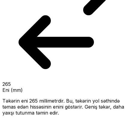
265
Eni (mm)
Təkərin eni
265
millimetrdir. Bu, təkərin yol səthində
təmas edən hissəsinin enini göstərir.
Geniş təkər, daha
yaxşı tutunma təmin edir.