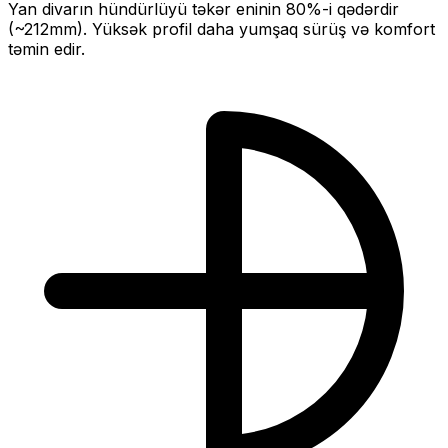
Yan divarın hündürlüyü təkər eninin
80
%-i qədərdir
(~
212
mm).
Yüksək profil daha yumşaq sürüş və komfort
təmin edir.