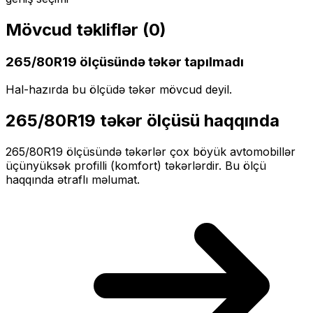
Mövcud təkliflər (
0
)
265/80R19
ölçüsündə təkər tapılmadı
Hal-hazırda bu ölçüdə təkər mövcud deyil.
265/80R19
təkər ölçüsü haqqında
265/80R19
ölçüsündə təkərlər
çox böyük
avtomobillər
üçün
yüksək profilli (komfort)
təkərlərdir. Bu ölçü
haqqında ətraflı məlumat.