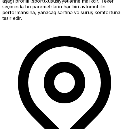
aşağı profilli (sport)
xüsusiyyətlərinə malikdir. Təkər
seçimində bu parametrlərin hər biri avtomobilin
performansına, yanacaq sərfinə və sürüş komfortuna
təsir edir.