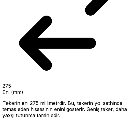
275
Eni (mm)
Təkərin eni
275
millimetrdir. Bu, təkərin yol səthində
təmas edən hissəsinin enini göstərir.
Geniş təkər, daha
yaxşı tutunma təmin edir.