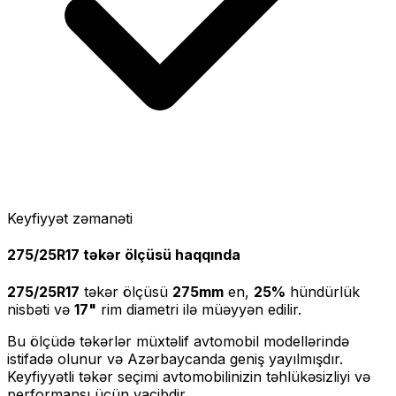
Keyfiyyət zəmanəti
275/25R17
təkər ölçüsü haqqında
275/25R17
təkər ölçüsü
275
mm
en,
25
%
hündürlük
nisbəti və
17
"
rim diametri ilə müəyyən edilir.
Bu ölçüdə təkərlər müxtəlif avtomobil modellərində
istifadə olunur və Azərbaycanda geniş yayılmışdır.
Keyfiyyətli təkər seçimi avtomobilinizin təhlükəsizliyi və
performansı üçün vacibdir.