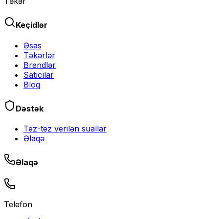
Təkər
Keçidlər
Əsas
Təkərlər
Brendlər
Satıcılar
Bloq
Dəstək
Tez-tez verilən suallar
Əlaqə
Əlaqə
Telefon