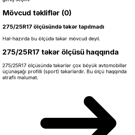
Mövcud təkliflər (
0
)
275/25R17
ölçüsündə təkər tapılmadı
Hal-hazırda bu ölçüdə təkər mövcud deyil.
275/25R17
təkər ölçüsü haqqında
275/25R17
ölçüsündə təkərlər
çox böyük
avtomobillər
üçün
aşağı profilli (sport)
təkərlərdir. Bu ölçü haqqında
ətraflı məlumat.