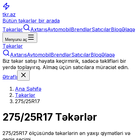
tkr.az
Bütün təkərlər bir arada
Təkərlər
Axtarış
Avtomobil
Brendlər
Satıcılar
Bloq
Əlaqə
Menyunu aç
Təkərlər
Axtarış
Avtomobil
Brendlər
Satıcılar
Bloq
Əlaqə
Biz təkər satışı həyata keçirmirik, sadəcə təklifləri bir
yerdə toplayırıq. Almaq üçün satıcılara müraciət edin.
Ətraflı
Ana Səhifə
Təkərlər
275/25R17
275/25R17
Təkərlər
275/25R17
ölçüsündə təkərlərin ən yaxşı qiymətləri və
geniş seçimi