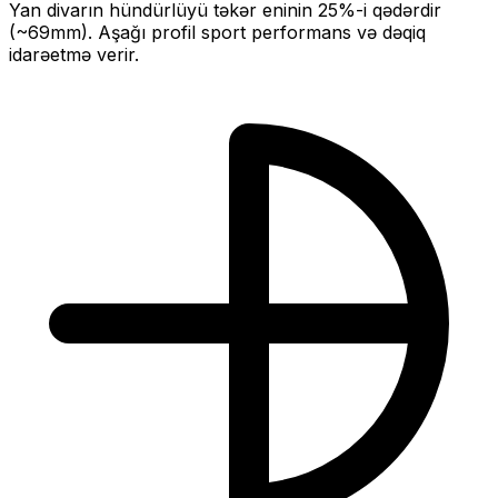
Yan divarın hündürlüyü təkər eninin
25
%-i qədərdir
(~
69
mm).
Aşağı profil sport performans və dəqiq
idarəetmə verir.