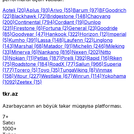
Aoteli
(20)
Aplus
(93)
Arivo
(55)
Barum
(97)
BFGoodrich
(22)
Blackhawk
(72)
Bridgestone
(148)
Chaoyang
(200)
Continental
(794)
Cordiant
(19)
Dunlop
(231)
Firestone
(6)
Fortuna
(2)
General
(23)
Goodride
(85)
Goodyear
(47)
Hankook
(322)
Horizon
(12)
Imperial
(5)
Kumho
(391)
Lassa
(148)
Laufenn
(22)
Linglong
(143)
Marshal
(68)
Matador
(91)
Michelin
(246)
Mileking
(33)
Minerva
(6)
Nankang
(816)
Nexen
(202)
Nitto
(3)
Nokian
(11)
Petlas
(187)
Pirelli
(392)
Rapid
(16)
Riken
(75)
Roadstone
(184)
RoadX
(77)
Sailun
(966)
Superia
(177)
Torero
(5)
Toyo
(35)
Tunga
Viking
(8)
Vinmax
(158)
Vitour
(227)
Westlake
(67)
Winrun
(114)
Yokohama
(1092)
Zeetex
(15)
tkr.az
Azərbaycanın ən böyük təkər müqayisə platforması.
7+
Satıcı
1000+