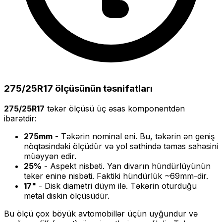
275/25R17
ölçüsünün təsnifatları
275/25R17
təkər ölçüsü üç əsas komponentdən
ibarətdir:
275
mm
- Təkərin nominal eni. Bu, təkərin ən geniş
nöqtəsindəki ölçüdür və yol səthində təmas sahəsini
müəyyən edir.
25
%
- Aspekt nisbəti. Yan divarın hündürlüyünün
təkər eninə nisbəti. Faktiki hündürlük ~
69
mm-dir.
17
"
- Disk diametri düym ilə. Təkərin oturduğu
metal diskin ölçüsüdür.
Bu ölçü
çox böyük
avtomobillər üçün uyğundur və