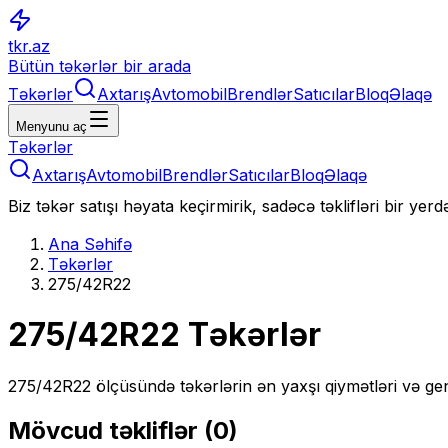
tkr.az
Bütün təkərlər bir arada
Təkərlər
Axtarış
Avtomobil
Brendlər
Satıcılar
Bloq
Əlaqə
Menyunu aç
Təkərlər
Axtarış
Avtomobil
Brendlər
Satıcılar
Bloq
Əlaqə
Biz təkər satışı həyata keçirmirik, sadəcə təklifləri bir yer
Ana Səhifə
Təkərlər
275/42R22
275/42R22
Təkərlər
275/42R22
ölçüsündə təkərlərin ən yaxşı qiymətləri və gen
Mövcud təkliflər (
0
)