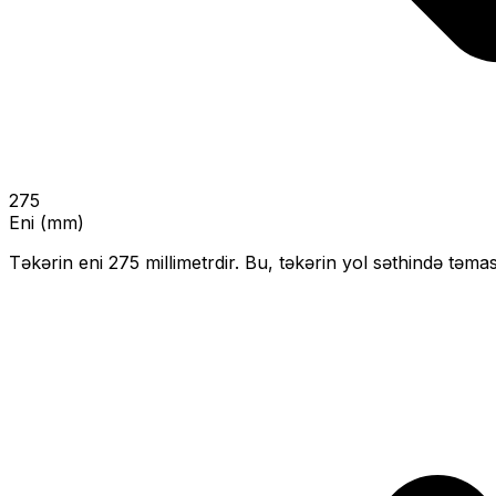
275
Eni (mm)
Təkərin eni
275
millimetrdir. Bu, təkərin yol səthində təmas