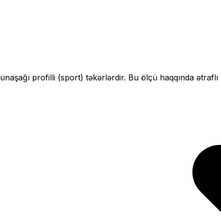
çün
aşağı profilli (sport)
təkərlərdir. Bu ölçü haqqında ətrafl