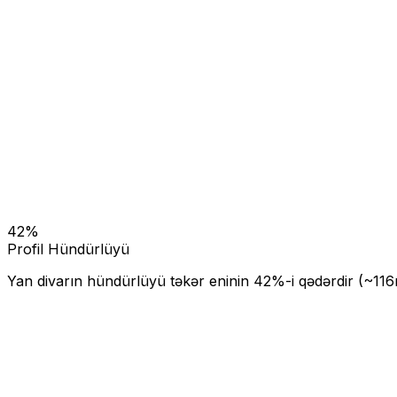
42
%
Profil Hündürlüyü
Yan divarın hündürlüyü təkər eninin
42
%-i qədərdir (~
116