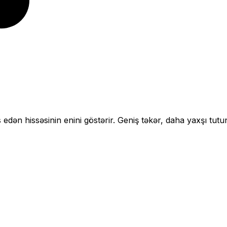
 edən hissəsinin enini göstərir.
Geniş təkər, daha yaxşı tutu