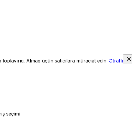
də toplayırıq. Almaq üçün satıcılara müraciət edin.
Ətraflı
iş seçimi