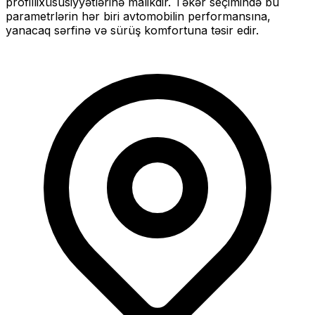
profilli
xüsusiyyətlərinə malikdir. Təkər seçimində bu
parametrlərin hər biri avtomobilin performansına,
yanacaq sərfinə və sürüş komfortuna təsir edir.