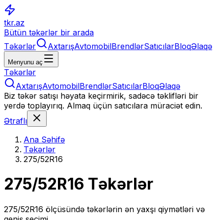
tkr.az
Bütün təkərlər bir arada
Təkərlər
Axtarış
Avtomobil
Brendlər
Satıcılar
Bloq
Əlaqə
Menyunu aç
Təkərlər
Axtarış
Avtomobil
Brendlər
Satıcılar
Bloq
Əlaqə
Biz təkər satışı həyata keçirmirik, sadəcə təklifləri bir
yerdə toplayırıq. Almaq üçün satıcılara müraciət edin.
Ətraflı
Ana Səhifə
Təkərlər
275/52R16
275/52R16
Təkərlər
275/52R16
ölçüsündə təkərlərin ən yaxşı qiymətləri və
geniş seçimi