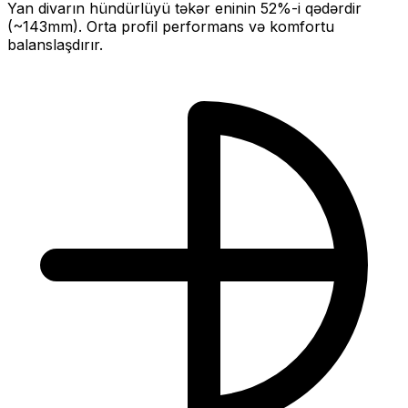
Yan divarın hündürlüyü təkər eninin
52
%-i qədərdir
(~
143
mm).
Orta profil performans və komfortu
balanslaşdırır.