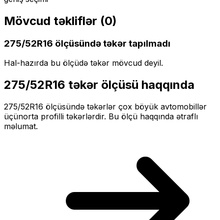
Mövcud təkliflər (
0
)
275/52R16
ölçüsündə təkər tapılmadı
Hal-hazırda bu ölçüdə təkər mövcud deyil.
275/52R16
təkər ölçüsü haqqında
275/52R16
ölçüsündə təkərlər
çox böyük
avtomobillər
üçün
orta profilli
təkərlərdir. Bu ölçü haqqında ətraflı
məlumat.