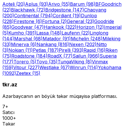
Aoteli
(20)
Aplus
(93)
Arivo
(55)
Barum
(98)
BFGoodrich
(22)
Blackhawk
(72)
Bridgestone
(147)
Chaoyang
(200)
Continental
(794)
Cordiant
(19)
Dunlop
(228)
Firestone
(6)
Fortuna
(2)
General
(23)
Goodride
(85)
Goodyear
(47)
Hankook
(322)
Horizon
(12)
Imperial
(5)
Kumho
(391)
Lassa
(148)
Laufenn
(22)
Linglong
(144)
Marshal
(68)
Matador
(91)
Michelin
(248)
Mileking
(33)
Minerva
(6)
Nankang
(816)
Nexen
(202)
Nitto
(3)
Nokian
(11)
Petlas
(187)
Pirelli
(393)
Rapid
(16)
Riken
(75)
Roadstone
(184)
RoadX
(77)
Sailun
(966)
Superia
(177)
Torero
(5)
Toyo
(35)
Tunga
Viking
(8)
Vinmax
(159)
Vitour
(227)
Westlake
(67)
Winrun
(114)
Yokohama
(1092)
Zeetex
(15)
tkr.az
Azərbaycanın ən böyük təkər müqayisə platforması.
7+
Satıcı
1000+
Təkər