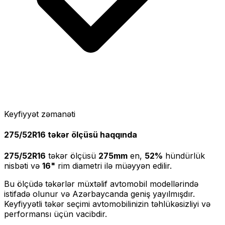
Keyfiyyət zəmanəti
275/52R16
təkər ölçüsü haqqında
275/52R16
təkər ölçüsü
275
mm
en,
52
%
hündürlük
nisbəti və
16
"
rim diametri ilə müəyyən edilir.
Bu ölçüdə təkərlər müxtəlif avtomobil modellərində
istifadə olunur və Azərbaycanda geniş yayılmışdır.
Keyfiyyətli təkər seçimi avtomobilinizin təhlükəsizliyi və
performansı üçün vacibdir.