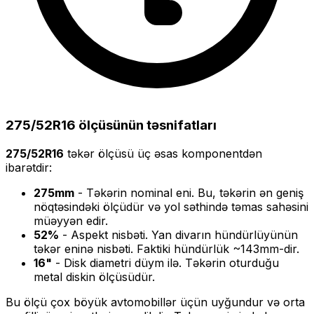
275/52R16
ölçüsünün təsnifatları
275/52R16
təkər ölçüsü üç əsas komponentdən
ibarətdir:
275
mm
- Təkərin nominal eni. Bu, təkərin ən geniş
nöqtəsindəki ölçüdür və yol səthində təmas sahəsini
müəyyən edir.
52
%
- Aspekt nisbəti. Yan divarın hündürlüyünün
təkər eninə nisbəti. Faktiki hündürlük ~
143
mm-dir.
16
"
- Disk diametri düym ilə. Təkərin oturduğu
metal diskin ölçüsüdür.
Bu ölçü
çox böyük
avtomobillər üçün uyğundur və
orta