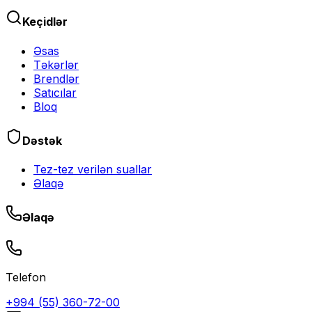
Keçidlər
Əsas
Təkərlər
Brendlər
Satıcılar
Bloq
Dəstək
Tez-tez verilən suallar
Əlaqə
Əlaqə
Telefon
+994 (55) 360-72-00