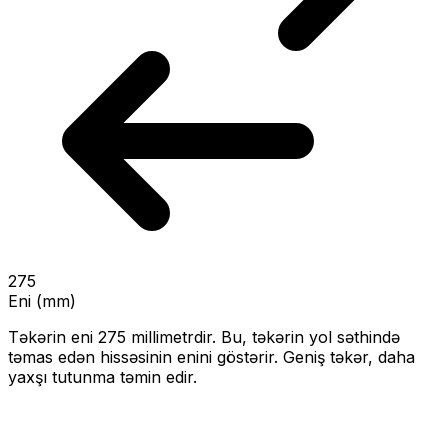
275
Eni (mm)
Təkərin eni
275
millimetrdir. Bu, təkərin yol səthində
təmas edən hissəsinin enini göstərir.
Geniş təkər, daha
yaxşı tutunma təmin edir.