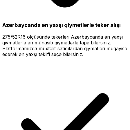
Azərbaycanda ən yaxşı qiymətlərlə
təkər alışı
275/52R16
ölçüsündə təkərləri
Azərbaycanda ən yaxşı
qiymətlərlə
ən münasib qiymətlərlə tapa bilərsiniz.
Platformamızda müxtəlif satıcılardan qiymətləri müqayisə
edərək ən yaxşı təklifi seçə bilərsiniz.