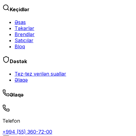
Keçidlər
Əsas
Təkərlər
Brendlər
Satıcılar
Bloq
Dəstək
Tez-tez verilən suallar
Əlaqə
Əlaqə
Telefon
+994 (55) 360-72-00