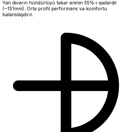
Yan divarın hündürlüyü təkər eninin
55
%-i qədərdir
(~
151
mm).
Orta profil performans və komfortu
balanslaşdırır.