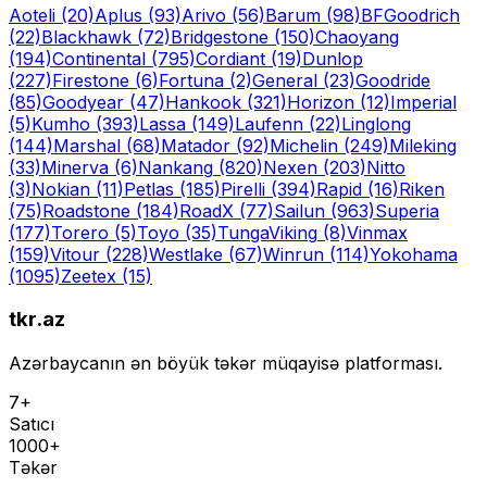
Aoteli
(20)
Aplus
(93)
Arivo
(56)
Barum
(98)
BFGoodrich
(22)
Blackhawk
(72)
Bridgestone
(150)
Chaoyang
(194)
Continental
(795)
Cordiant
(19)
Dunlop
(227)
Firestone
(6)
Fortuna
(2)
General
(23)
Goodride
(85)
Goodyear
(47)
Hankook
(321)
Horizon
(12)
Imperial
(5)
Kumho
(393)
Lassa
(149)
Laufenn
(22)
Linglong
(144)
Marshal
(68)
Matador
(92)
Michelin
(249)
Mileking
(33)
Minerva
(6)
Nankang
(820)
Nexen
(203)
Nitto
(3)
Nokian
(11)
Petlas
(185)
Pirelli
(394)
Rapid
(16)
Riken
(75)
Roadstone
(184)
RoadX
(77)
Sailun
(963)
Superia
(177)
Torero
(5)
Toyo
(35)
Tunga
Viking
(8)
Vinmax
(159)
Vitour
(228)
Westlake
(67)
Winrun
(114)
Yokohama
(1095)
Zeetex
(15)
tkr.az
Azərbaycanın ən böyük təkər müqayisə platforması.
7+
Satıcı
1000+
Təkər