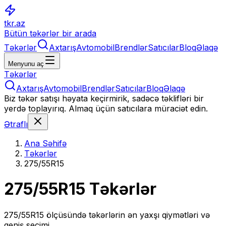
tkr.az
Bütün təkərlər bir arada
Təkərlər
Axtarış
Avtomobil
Brendlər
Satıcılar
Bloq
Əlaqə
Menyunu aç
Təkərlər
Axtarış
Avtomobil
Brendlər
Satıcılar
Bloq
Əlaqə
Biz təkər satışı həyata keçirmirik, sadəcə təklifləri bir
yerdə toplayırıq. Almaq üçün satıcılara müraciət edin.
Ətraflı
Ana Səhifə
Təkərlər
275/55R15
275/55R15
Təkərlər
275/55R15
ölçüsündə təkərlərin ən yaxşı qiymətləri və
geniş seçimi