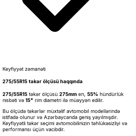
Keyfiyyət zəmanəti
275/55R15
təkər ölçüsü haqqında
275/55R15
təkər ölçüsü
275
mm
en,
55
%
hündürlük
nisbəti və
15
"
rim diametri ilə müəyyən edilir.
Bu ölçüdə təkərlər müxtəlif avtomobil modellərində
istifadə olunur və Azərbaycanda geniş yayılmışdır.
Keyfiyyətli təkər seçimi avtomobilinizin təhlükəsizliyi və
performansı üçün vacibdir.