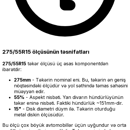
275/55R15
ölçüsünün təsnifatları
275/55R15
təkər ölçüsü üç əsas komponentdən
ibarətdir:
275
mm
- Təkərin nominal eni. Bu, təkərin ən geniş
nöqtəsindəki ölçüdür və yol səthində təmas sahəsini
müəyyən edir.
55
%
- Aspekt nisbəti. Yan divarın hündürlüyünün
təkər eninə nisbəti. Faktiki hündürlük ~
151
mm-dir.
15
"
- Disk diametri düym ilə. Təkərin oturduğu
metal diskin ölçüsüdür.
Bu ölçü
çox böyük
avtomobillər üçün uyğundur və
orta