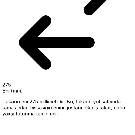
275
Eni (mm)
Təkərin eni
275
millimetrdir. Bu, təkərin yol səthində
təmas edən hissəsinin enini göstərir.
Geniş təkər, daha
yaxşı tutunma təmin edir.