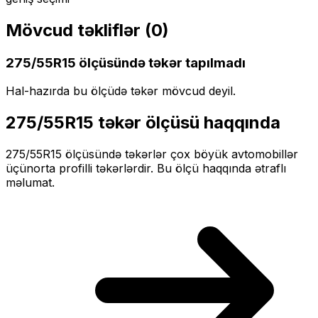
Mövcud təkliflər (
0
)
275/55R15
ölçüsündə təkər tapılmadı
Hal-hazırda bu ölçüdə təkər mövcud deyil.
275/55R15
təkər ölçüsü haqqında
275/55R15
ölçüsündə təkərlər
çox böyük
avtomobillər
üçün
orta profilli
təkərlərdir. Bu ölçü haqqında ətraflı
məlumat.