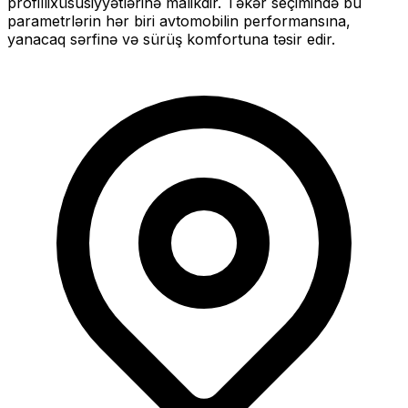
profilli
xüsusiyyətlərinə malikdir. Təkər seçimində bu
parametrlərin hər biri avtomobilin performansına,
yanacaq sərfinə və sürüş komfortuna təsir edir.