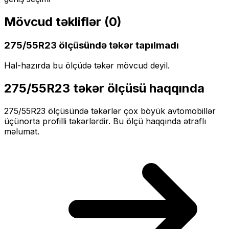
Mövcud təkliflər (
0
)
275/55R23
ölçüsündə təkər tapılmadı
Hal-hazırda bu ölçüdə təkər mövcud deyil.
275/55R23
təkər ölçüsü haqqında
275/55R23
ölçüsündə təkərlər
çox böyük
avtomobillər
üçün
orta profilli
təkərlərdir. Bu ölçü haqqında ətraflı
məlumat.