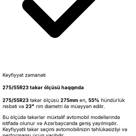
Keyfiyyət zəmanəti
275/55R23
təkər ölçüsü haqqında
275/55R23
təkər ölçüsü
275
mm
en,
55
%
hündürlük
nisbəti və
23
"
rim diametri ilə müəyyən edilir.
Bu ölçüdə təkərlər müxtəlif avtomobil modellərində
istifadə olunur və Azərbaycanda geniş yayılmışdır.
Keyfiyyətli təkər seçimi avtomobilinizin təhlükəsizliyi və
performansı üçün vacibdir.