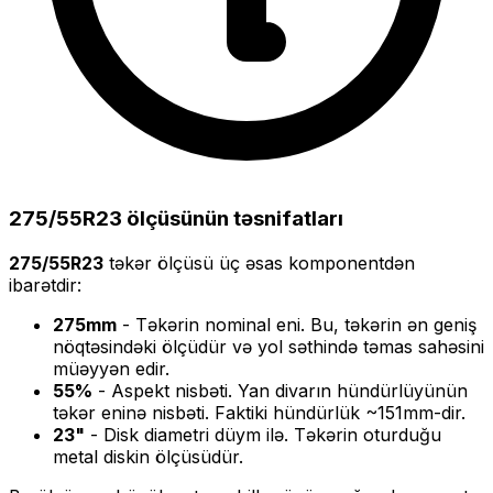
275/55R23
ölçüsünün təsnifatları
275/55R23
təkər ölçüsü üç əsas komponentdən
ibarətdir:
275
mm
- Təkərin nominal eni. Bu, təkərin ən geniş
nöqtəsindəki ölçüdür və yol səthində təmas sahəsini
müəyyən edir.
55
%
- Aspekt nisbəti. Yan divarın hündürlüyünün
təkər eninə nisbəti. Faktiki hündürlük ~
151
mm-dir.
23
"
- Disk diametri düym ilə. Təkərin oturduğu
metal diskin ölçüsüdür.