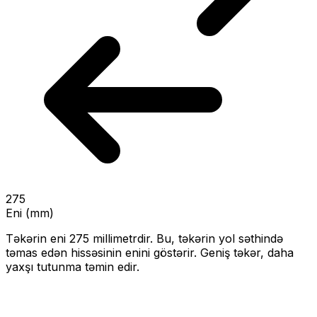
275
Eni (mm)
Təkərin eni
275
millimetrdir. Bu, təkərin yol səthində
təmas edən hissəsinin enini göstərir.
Geniş təkər, daha
yaxşı tutunma təmin edir.