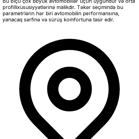
Bu ölçü
çox böyük
avtomobillər üçün uyğundur və
orta
profilli
xüsusiyyətlərinə malikdir. Təkər seçimində bu
parametrlərin hər biri avtomobilin performansına,
yanacaq sərfinə və sürüş komfortuna təsir edir.