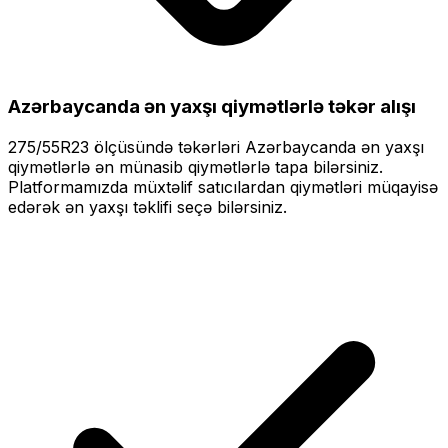
Azərbaycanda ən yaxşı qiymətlərlə
təkər alışı
275/55R23
ölçüsündə təkərləri
Azərbaycanda ən yaxşı
qiymətlərlə
ən münasib qiymətlərlə tapa bilərsiniz.
Platformamızda müxtəlif satıcılardan qiymətləri müqayisə
edərək ən yaxşı təklifi seçə bilərsiniz.