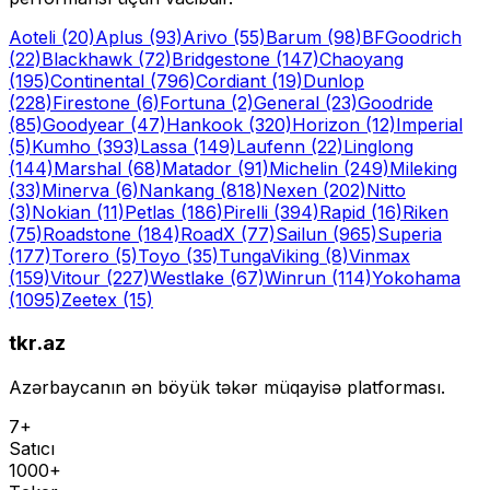
Aoteli
(20)
Aplus
(93)
Arivo
(55)
Barum
(98)
BFGoodrich
(22)
Blackhawk
(72)
Bridgestone
(147)
Chaoyang
(195)
Continental
(796)
Cordiant
(19)
Dunlop
(228)
Firestone
(6)
Fortuna
(2)
General
(23)
Goodride
(85)
Goodyear
(47)
Hankook
(320)
Horizon
(12)
Imperial
(5)
Kumho
(393)
Lassa
(149)
Laufenn
(22)
Linglong
(144)
Marshal
(68)
Matador
(91)
Michelin
(249)
Mileking
(33)
Minerva
(6)
Nankang
(818)
Nexen
(202)
Nitto
(3)
Nokian
(11)
Petlas
(186)
Pirelli
(394)
Rapid
(16)
Riken
(75)
Roadstone
(184)
RoadX
(77)
Sailun
(965)
Superia
(177)
Torero
(5)
Toyo
(35)
Tunga
Viking
(8)
Vinmax
(159)
Vitour
(227)
Westlake
(67)
Winrun
(114)
Yokohama
(1095)
Zeetex
(15)
tkr.az
Azərbaycanın ən böyük təkər müqayisə platforması.
7+
Satıcı
1000+