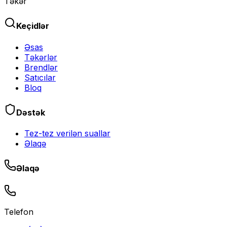
Təkər
Keçidlər
Əsas
Təkərlər
Brendlər
Satıcılar
Bloq
Dəstək
Tez-tez verilən suallar
Əlaqə
Əlaqə
Telefon