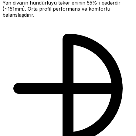
Yan divarın hündürlüyü təkər eninin
55
%-i qədərdir
(~
151
mm).
Orta profil performans və komfortu
balanslaşdırır.