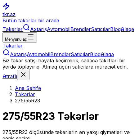
tkr.az
Bütün təkərlər bir arada
Təkərlər
Axtarış
Avtomobil
Brendlər
Satıcılar
Bloq
Əlaqə
Menyunu aç
Təkərlər
Axtarış
Avtomobil
Brendlər
Satıcılar
Bloq
Əlaqə
Biz təkər satışı həyata keçirmirik, sadəcə təklifləri bir
yerdə toplayırıq. Almaq üçün satıcılara müraciət edin.
Ətraflı
Ana Səhifə
Təkərlər
275/55R23
275/55R23
Təkərlər
275/55R23
ölçüsündə təkərlərin ən yaxşı qiymətləri və
geniş seçimi