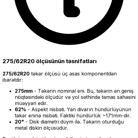
275/62R20
ölçüsünün təsnifatları
275/62R20
təkər ölçüsü üç əsas komponentdən
ibarətdir:
275
mm
- Təkərin nominal eni. Bu, təkərin ən geniş
nöqtəsindəki ölçüdür və yol səthində təmas sahəsini
müəyyən edir.
62
%
- Aspekt nisbəti. Yan divarın hündürlüyünün
təkər eninə nisbəti. Faktiki hündürlük ~
171
mm-dir.
20
"
- Disk diametri düym ilə. Təkərin oturduğu
metal diskin ölçüsüdür.