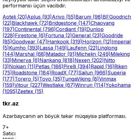
performansı üçün vacibdir.
Aoteli
(20)
Aplus
(93)
Arivo
(55)
Barum
(98)
BFGoodrich
(22)
Blackhawk
(72)
Bridgestone
(147)
Chaoyang
(197)
Continental
(796)
Cordiant
(19)
Dunlop
(228)
Firestone
(6)
Fortuna
(2)
General
(23)
Goodride
(85)
Goodyear
(47)
Hankook
(319)
Horizon
(12)
Imperial
(5)
Kumho
(393)
Lassa
(149)
Laufenn
(22)
Linglong
(144)
Marshal
(68)
Matador
(91)
Michelin
(249)
Mileking
(33)
Minerva
(6)
Nankang
(818)
Nexen
(202)
Nitto
(3)
Nokian
(11)
Petlas
(186)
Pirelli
(394)
Rapid
(16)
Riken
(75)
Roadstone
(184)
RoadX
(77)
Sailun
(966)
Superia
(177)
Torero
(5)
Toyo
(35)
Tunga
Viking
(8)
Vinmax
(159)
Vitour
(227)
Westlake
(67)
Winrun
(114)
Yokohama
(1095)
Zeetex
(15)
tkr.az
Azərbaycanın ən böyük təkər müqayisə platforması.
7+
Satıcı