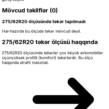
Mövcud təkliflər (
0
)
275/62R20
ölçüsündə təkər tapılmadı
Hal-hazırda bu ölçüdə təkər mövcud deyil.
275/62R20
təkər ölçüsü haqqında
275/62R20
ölçüsündə təkərlər
çox böyük
avtomobillər
üçün
yüksək profilli (komfort)
təkərlərdir. Bu ölçü
haqqında ətraflı məlumat.