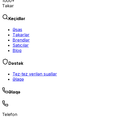
1000+
Təkər
Keçidlər
Əsas
Təkərlər
Brendlər
Satıcılar
Bloq
Dəstək
Tez-tez verilən suallar
Əlaqə
Əlaqə
Telefon