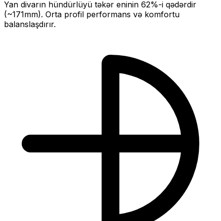
Yan divarın hündürlüyü təkər eninin
62
%-i qədərdir
(~
171
mm).
Orta profil performans və komfortu
balanslaşdırır.