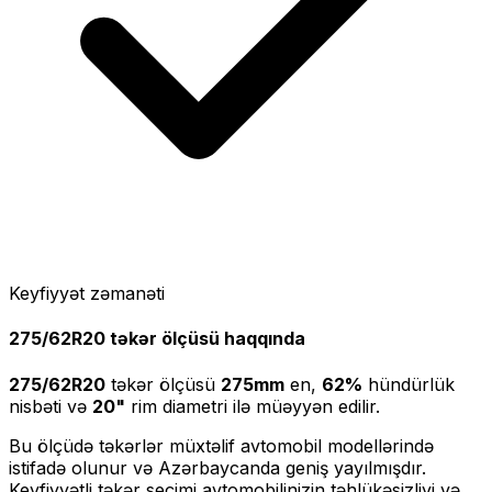
Keyfiyyət zəmanəti
275/62R20
təkər ölçüsü haqqında
275/62R20
təkər ölçüsü
275
mm
en,
62
%
hündürlük
nisbəti və
20
"
rim diametri ilə müəyyən edilir.
Bu ölçüdə təkərlər müxtəlif avtomobil modellərində
istifadə olunur və Azərbaycanda geniş yayılmışdır.
Keyfiyyətli təkər seçimi avtomobilinizin təhlükəsizliyi və