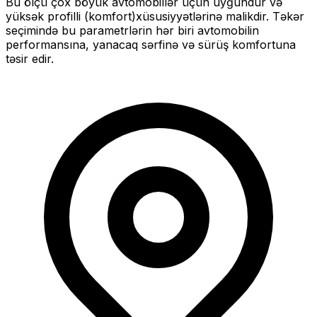
Bu ölçü
çox böyük
avtomobillər üçün uyğundur və
yüksək profilli (komfort)
xüsusiyyətlərinə malikdir. Təkər
seçimində bu parametrlərin hər biri avtomobilin
performansına, yanacaq sərfinə və sürüş komfortuna
təsir edir.