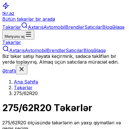
tkr.az
Bütün təkərlər bir arada
Təkərlər
Axtarış
Avtomobil
Brendlər
Satıcılar
Bloq
Əlaqə
Menyunu aç
Təkərlər
Axtarış
Avtomobil
Brendlər
Satıcılar
Bloq
Əlaqə
Biz təkər satışı həyata keçirmirik, sadəcə təklifləri bir
yerdə toplayırıq. Almaq üçün satıcılara müraciət edin.
Ətraflı
Ana Səhifə
Təkərlər
275/62R20
275/62R20
Təkərlər
275/62R20
ölçüsündə təkərlərin ən yaxşı qiymətləri və
geniş seçimi