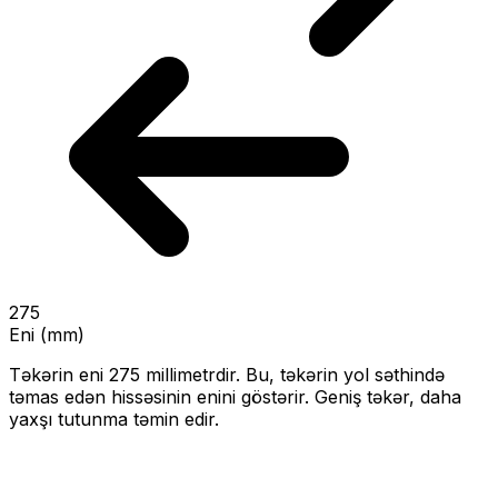
275
Eni (mm)
Təkərin eni
275
millimetrdir. Bu, təkərin yol səthində
təmas edən hissəsinin enini göstərir.
Geniş təkər, daha
yaxşı tutunma təmin edir.