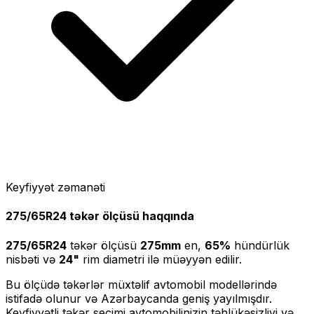
Keyfiyyət zəmanəti
275/65R24
təkər ölçüsü haqqında
275/65R24
təkər ölçüsü
275
mm
en,
65
%
hündürlük
nisbəti və
24
"
rim diametri ilə müəyyən edilir.
Bu ölçüdə təkərlər müxtəlif avtomobil modellərində
istifadə olunur və Azərbaycanda geniş yayılmışdır.
Keyfiyyətli təkər seçimi avtomobilinizin təhlükəsizliyi və