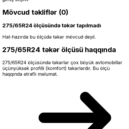
Mövcud təkliflər (
0
)
275/65R24
ölçüsündə təkər tapılmadı
Hal-hazırda bu ölçüdə təkər mövcud deyil.
275/65R24
təkər ölçüsü haqqında
275/65R24
ölçüsündə təkərlər
çox böyük
avtomobillər
üçün
yüksək profilli (komfort)
təkərlərdir. Bu ölçü
haqqında ətraflı məlumat.