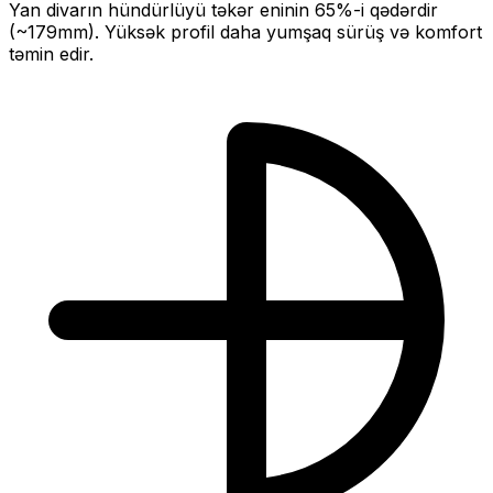
Yan divarın hündürlüyü təkər eninin
65
%-i qədərdir
(~
179
mm).
Yüksək profil daha yumşaq sürüş və komfort
təmin edir.