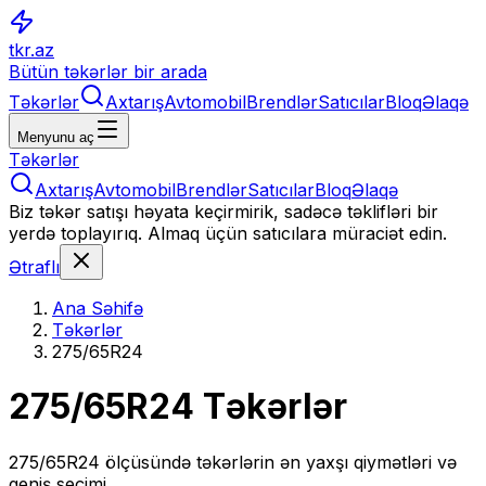
tkr.az
Bütün təkərlər bir arada
Təkərlər
Axtarış
Avtomobil
Brendlər
Satıcılar
Bloq
Əlaqə
Menyunu aç
Təkərlər
Axtarış
Avtomobil
Brendlər
Satıcılar
Bloq
Əlaqə
Biz təkər satışı həyata keçirmirik, sadəcə təklifləri bir
yerdə toplayırıq. Almaq üçün satıcılara müraciət edin.
Ətraflı
Ana Səhifə
Təkərlər
275/65R24
275/65R24
Təkərlər
275/65R24
ölçüsündə təkərlərin ən yaxşı qiymətləri və
geniş seçimi