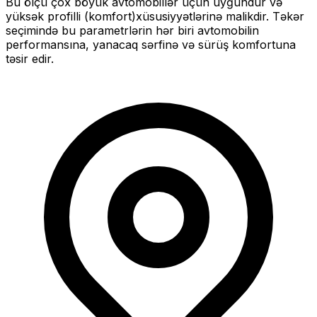
Bu ölçü
çox böyük
avtomobillər üçün uyğundur və
yüksək profilli (komfort)
xüsusiyyətlərinə malikdir. Təkər
seçimində bu parametrlərin hər biri avtomobilin
performansına, yanacaq sərfinə və sürüş komfortuna
təsir edir.