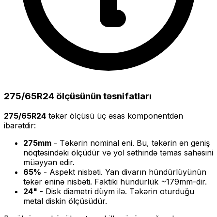
275/65R24
ölçüsünün təsnifatları
275/65R24
təkər ölçüsü üç əsas komponentdən
ibarətdir:
275
mm
- Təkərin nominal eni. Bu, təkərin ən geniş
nöqtəsindəki ölçüdür və yol səthində təmas sahəsini
müəyyən edir.
65
%
- Aspekt nisbəti. Yan divarın hündürlüyünün
təkər eninə nisbəti. Faktiki hündürlük ~
179
mm-dir.
24
"
- Disk diametri düym ilə. Təkərin oturduğu
metal diskin ölçüsüdür.