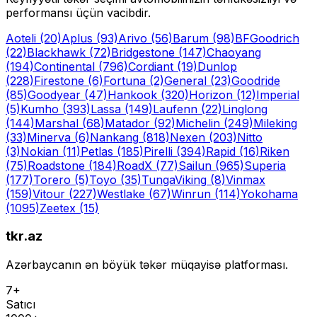
performansı üçün vacibdir.
Aoteli
(20)
Aplus
(93)
Arivo
(56)
Barum
(98)
BFGoodrich
(22)
Blackhawk
(72)
Bridgestone
(147)
Chaoyang
(194)
Continental
(796)
Cordiant
(19)
Dunlop
(228)
Firestone
(6)
Fortuna
(2)
General
(23)
Goodride
(85)
Goodyear
(47)
Hankook
(320)
Horizon
(12)
Imperial
(5)
Kumho
(393)
Lassa
(149)
Laufenn
(22)
Linglong
(144)
Marshal
(68)
Matador
(92)
Michelin
(249)
Mileking
(33)
Minerva
(6)
Nankang
(818)
Nexen
(203)
Nitto
(3)
Nokian
(11)
Petlas
(185)
Pirelli
(394)
Rapid
(16)
Riken
(75)
Roadstone
(184)
RoadX
(77)
Sailun
(965)
Superia
(177)
Torero
(5)
Toyo
(35)
Tunga
Viking
(8)
Vinmax
(159)
Vitour
(227)
Westlake
(67)
Winrun
(114)
Yokohama
(1095)
Zeetex
(15)
tkr.az
Azərbaycanın ən böyük təkər müqayisə platforması.
7+
Satıcı