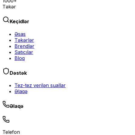
1000+
Təkər
Keçidlər
Əsas
Təkərlər
Brendlər
Satıcılar
Bloq
Dəstək
Tez-tez verilən suallar
Əlaqə
Əlaqə
Telefon