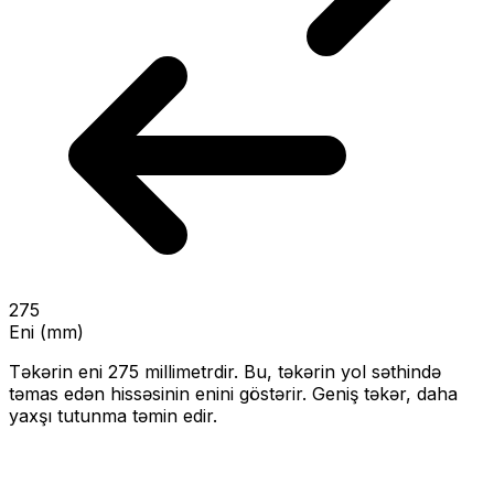
275
Eni (mm)
Təkərin eni
275
millimetrdir. Bu, təkərin yol səthində
təmas edən hissəsinin enini göstərir.
Geniş təkər, daha
yaxşı tutunma təmin edir.