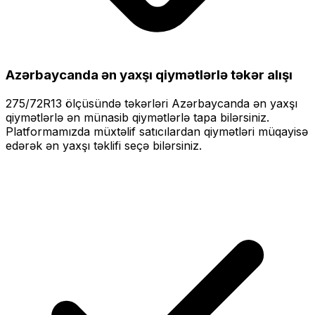
Azərbaycanda ən yaxşı qiymətlərlə
təkər alışı
275/72R13
ölçüsündə təkərləri
Azərbaycanda ən yaxşı
qiymətlərlə
ən münasib qiymətlərlə tapa bilərsiniz.
Platformamızda müxtəlif satıcılardan qiymətləri müqayisə
edərək ən yaxşı təklifi seçə bilərsiniz.