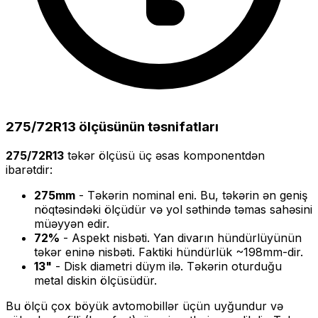
275/72R13
ölçüsünün təsnifatları
275/72R13
təkər ölçüsü üç əsas komponentdən
ibarətdir:
275
mm
- Təkərin nominal eni. Bu, təkərin ən geniş
nöqtəsindəki ölçüdür və yol səthində təmas sahəsini
müəyyən edir.
72
%
- Aspekt nisbəti. Yan divarın hündürlüyünün
təkər eninə nisbəti. Faktiki hündürlük ~
198
mm-dir.
13
"
- Disk diametri düym ilə. Təkərin oturduğu
metal diskin ölçüsüdür.
Bu ölçü
çox böyük
avtomobillər üçün uyğundur və