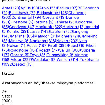
Aoteli
(20)
Aplus
(93)
Arivo
(55)
Barum
(97)
BFGoodrich
(22)
Blackhawk
(72)
Bridgestone
(148)
Chaoyang
(200)
Continental
(794)
Cordiant
(19)
Dunlop
(231)
Firestone
(6)
Fortuna
(2)
General
(23)
Goodride
(85)
Goodyear
(47)
Hankook
(322)
Horizon
(12)
Imperial
(5)
Kumho
(391)
Lassa
(148)
Laufenn
(22)
Linglong
(143)
Marshal
(68)
Matador
(91)
Michelin
(246)
Mileking
(33)
Minerva
(6)
Nankang
(816)
Nexen
(202)
Nitto
(3)
Nokian
(11)
Petlas
(187)
Pirelli
(392)
Rapid
(16)
Riken
(75)
Roadstone
(184)
RoadX
(77)
Sailun
(966)
Superia
(177)
Torero
(5)
Toyo
(35)
Tunga
Viking
(8)
Vinmax
(158)
Vitour
(227)
Westlake
(67)
Winrun
(114)
Yokohama
(1092)
Zeetex
(15)
tkr.az
Azərbaycanın ən böyük təkər müqayisə platforması.
7+
Satıcı
1000+