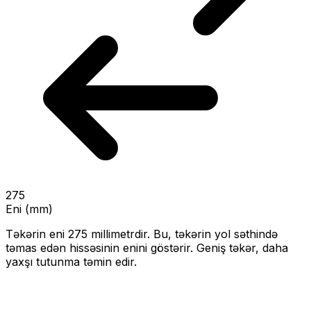
275
Eni (mm)
Təkərin eni
275
millimetrdir. Bu, təkərin yol səthində
təmas edən hissəsinin enini göstərir.
Geniş təkər, daha
yaxşı tutunma təmin edir.