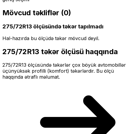
Mövcud təkliflər (
0
)
275/72R13
ölçüsündə təkər tapılmadı
Hal-hazırda bu ölçüdə təkər mövcud deyil.
275/72R13
təkər ölçüsü haqqında
275/72R13
ölçüsündə təkərlər
çox böyük
avtomobillər
üçün
yüksək profilli (komfort)
təkərlərdir. Bu ölçü
haqqında ətraflı məlumat.