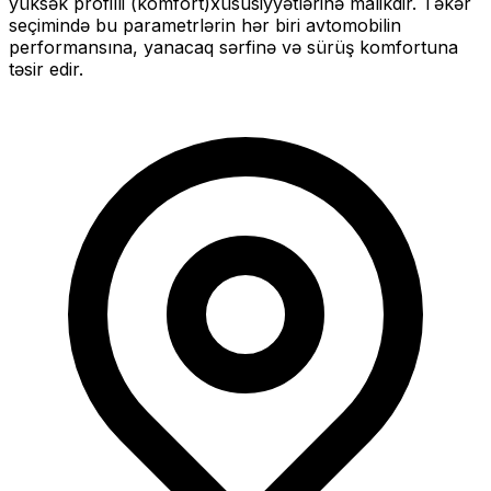
yüksək profilli (komfort)
xüsusiyyətlərinə malikdir. Təkər
seçimində bu parametrlərin hər biri avtomobilin
performansına, yanacaq sərfinə və sürüş komfortuna
təsir edir.