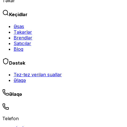
Təkər
Keçidlər
Əsas
Təkərlər
Brendlər
Satıcılar
Bloq
Dəstək
Tez-tez verilən suallar
Əlaqə
Əlaqə
Telefon