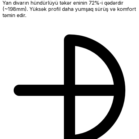
Yan divarın hündürlüyü təkər eninin
72
%-i qədərdir
(~
198
mm).
Yüksək profil daha yumşaq sürüş və komfort
təmin edir.