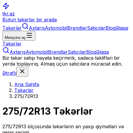
tkr.az
Bütün təkərlər bir arada
Təkərlər
Axtarış
Avtomobil
Brendlər
Satıcılar
Bloq
Əlaqə
Menyunu aç
Təkərlər
Axtarış
Avtomobil
Brendlər
Satıcılar
Bloq
Əlaqə
Biz təkər satışı həyata keçirmirik, sadəcə təklifləri bir
yerdə toplayırıq. Almaq üçün satıcılara müraciət edin.
Ətraflı
Ana Səhifə
Təkərlər
275/72R13
275/72R13
Təkərlər
275/72R13
ölçüsündə təkərlərin ən yaxşı qiymətləri və
geniş seçimi