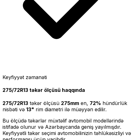
Keyfiyyət zəmanəti
275/72R13
təkər ölçüsü haqqında
275/72R13
təkər ölçüsü
275
mm
en,
72
%
hündürlük
nisbəti və
13
"
rim diametri ilə müəyyən edilir.
Bu ölçüdə təkərlər müxtəlif avtomobil modellərində
istifadə olunur və Azərbaycanda geniş yayılmışdır.
Keyfiyyətli təkər seçimi avtomobilinizin təhlükəsizliyi və
performansı üçün vacibdir.