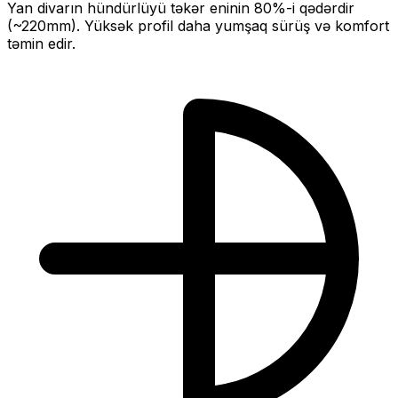
Yan divarın hündürlüyü təkər eninin
80
%-i qədərdir
(~
220
mm).
Yüksək profil daha yumşaq sürüş və komfort
təmin edir.