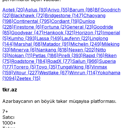
Aoteli
(20)
Aplus
(93)
Arivo
(55)
Barum
(98)
BFGoodrich
(22)
Blackhawk
(72)
Bridgestone
(147)
Chaoyang
(198)
Continental
(795)
Cordiant
(19)
Dunlop
(228)
Firestone
(6)
Fortuna
(2)
General
(23)
Goodride
(85)
Goodyear
(47)
Hankook
(321)
Horizon
(12)
Imperial
(5)
Kumho
(393)
Lassa
(149)
Laufenn
(22)
Linglong
(144)
Marshal
(68)
Matador
(91)
Michelin
(249)
Mileking
(33)
Minerva
(6)
Nankang
(818)
Nexen
(202)
Nitto
(3)
Nokian
(11)
Petlas
(186)
Pirelli
(393)
Rapid
(16)
Riken
(75)
Roadstone
(184)
RoadX
(77)
Sailun
(966)
Superia
(177)
Torero
(5)
Toyo
(35)
Tunga
Viking
(8)
Vinmax
(159)
Vitour
(227)
Westlake
(67)
Winrun
(114)
Yokohama
(1094)
Zeetex
(15)
tkr.az
Azərbaycanın ən böyük təkər müqayisə platforması.
7+
Satıcı
1000+