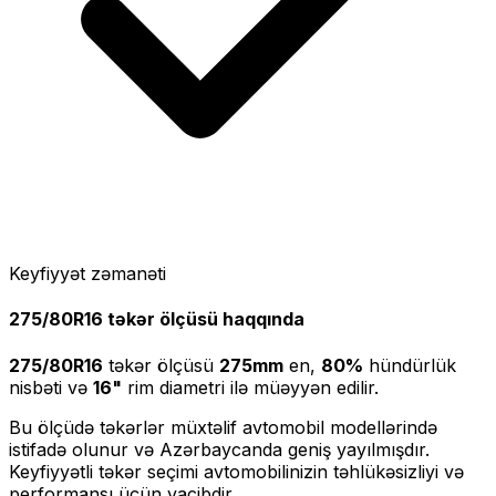
Keyfiyyət zəmanəti
275/80R16
təkər ölçüsü haqqında
275/80R16
təkər ölçüsü
275
mm
en,
80
%
hündürlük
nisbəti və
16
"
rim diametri ilə müəyyən edilir.
Bu ölçüdə təkərlər müxtəlif avtomobil modellərində
istifadə olunur və Azərbaycanda geniş yayılmışdır.
Keyfiyyətli təkər seçimi avtomobilinizin təhlükəsizliyi və
performansı üçün vacibdir.