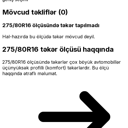
Mövcud təkliflər (
0
)
275/80R16
ölçüsündə təkər tapılmadı
Hal-hazırda bu ölçüdə təkər mövcud deyil.
275/80R16
təkər ölçüsü haqqında
275/80R16
ölçüsündə təkərlər
çox böyük
avtomobillər
üçün
yüksək profilli (komfort)
təkərlərdir. Bu ölçü
haqqında ətraflı məlumat.