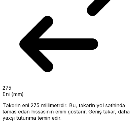
275
Eni (mm)
Təkərin eni
275
millimetrdir. Bu, təkərin yol səthində
təmas edən hissəsinin enini göstərir.
Geniş təkər, daha
yaxşı tutunma təmin edir.