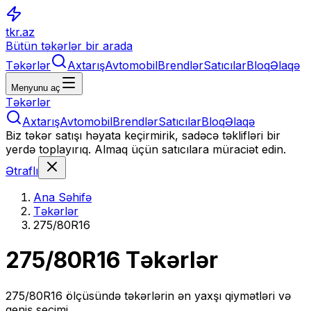
tkr.az
Bütün təkərlər bir arada
Təkərlər
Axtarış
Avtomobil
Brendlər
Satıcılar
Bloq
Əlaqə
Menyunu aç
Təkərlər
Axtarış
Avtomobil
Brendlər
Satıcılar
Bloq
Əlaqə
Biz təkər satışı həyata keçirmirik, sadəcə təklifləri bir
yerdə toplayırıq. Almaq üçün satıcılara müraciət edin.
Ətraflı
Ana Səhifə
Təkərlər
275/80R16
275/80R16
Təkərlər
275/80R16
ölçüsündə təkərlərin ən yaxşı qiymətləri və
geniş seçimi