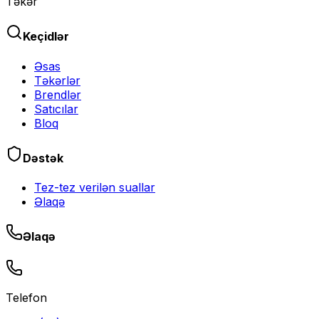
Təkər
Keçidlər
Əsas
Təkərlər
Brendlər
Satıcılar
Bloq
Dəstək
Tez-tez verilən suallar
Əlaqə
Əlaqə
Telefon