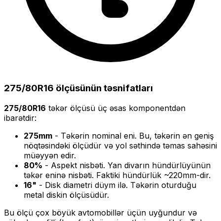
275/80R16
ölçüsünün təsnifatları
275/80R16
təkər ölçüsü üç əsas komponentdən
ibarətdir:
275
mm
- Təkərin nominal eni. Bu, təkərin ən geniş
nöqtəsindəki ölçüdür və yol səthində təmas sahəsini
müəyyən edir.
80
%
- Aspekt nisbəti. Yan divarın hündürlüyünün
təkər eninə nisbəti. Faktiki hündürlük ~
220
mm-dir.
16
"
- Disk diametri düym ilə. Təkərin oturduğu
metal diskin ölçüsüdür.
Bu ölçü
çox böyük
avtomobillər üçün uyğundur və