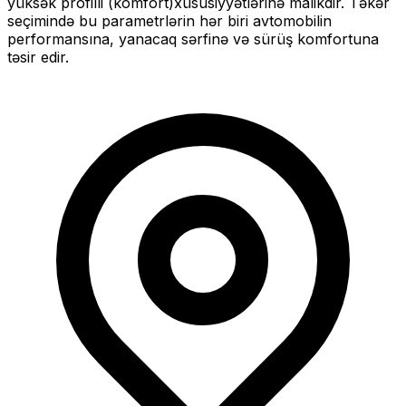
yüksək profilli (komfort)
xüsusiyyətlərinə malikdir. Təkər
seçimində bu parametrlərin hər biri avtomobilin
performansına, yanacaq sərfinə və sürüş komfortuna
təsir edir.