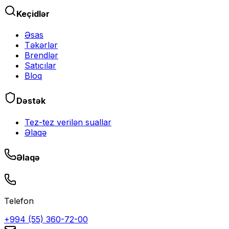
Keçidlər
Əsas
Təkərlər
Brendlər
Satıcılar
Bloq
Dəstək
Tez-tez verilən suallar
Əlaqə
Əlaqə
Telefon
+994 (55) 360-72-00