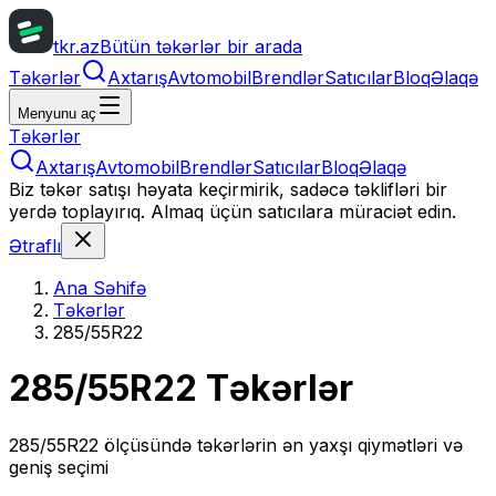
tkr.az
Bütün təkərlər bir arada
Təkərlər
Axtarış
Avtomobil
Brendlər
Satıcılar
Bloq
Əlaqə
Menyunu aç
Təkərlər
Axtarış
Avtomobil
Brendlər
Satıcılar
Bloq
Əlaqə
Biz təkər satışı həyata keçirmirik, sadəcə təklifləri bir
yerdə toplayırıq. Almaq üçün satıcılara müraciət edin.
Ətraflı
Ana Səhifə
Təkərlər
285/55R22
285/55R22
Təkərlər
285/55R22
ölçüsündə təkərlərin ən yaxşı qiymətləri və
geniş seçimi