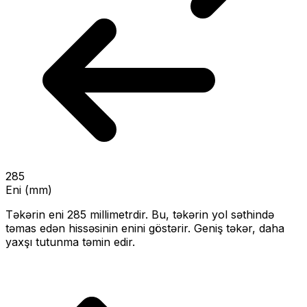
285
Eni (mm)
Təkərin eni
285
millimetrdir. Bu, təkərin yol səthində
təmas edən hissəsinin enini göstərir.
Geniş təkər, daha
yaxşı tutunma təmin edir.