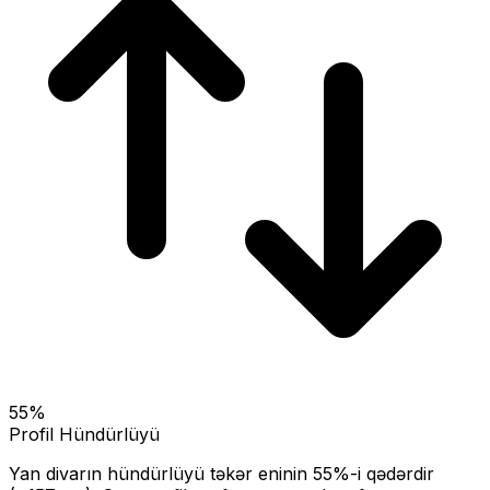
55
%
Profil Hündürlüyü
Yan divarın hündürlüyü təkər eninin
55
%-i qədərdir