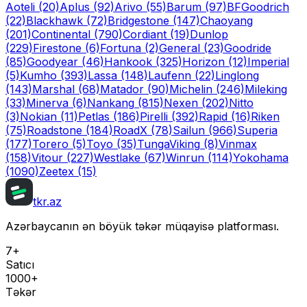
Aoteli
(20)
Aplus
(92)
Arivo
(55)
Barum
(97)
BFGoodrich
(22)
Blackhawk
(72)
Bridgestone
(147)
Chaoyang
(201)
Continental
(790)
Cordiant
(19)
Dunlop
(229)
Firestone
(6)
Fortuna
(2)
General
(23)
Goodride
(85)
Goodyear
(46)
Hankook
(325)
Horizon
(12)
Imperial
(5)
Kumho
(393)
Lassa
(148)
Laufenn
(22)
Linglong
(143)
Marshal
(68)
Matador
(90)
Michelin
(246)
Mileking
(33)
Minerva
(6)
Nankang
(815)
Nexen
(202)
Nitto
(3)
Nokian
(11)
Petlas
(186)
Pirelli
(392)
Rapid
(16)
Riken
(75)
Roadstone
(184)
RoadX
(78)
Sailun
(966)
Superia
(177)
Torero
(5)
Toyo
(35)
Tunga
Viking
(8)
Vinmax
(158)
Vitour
(227)
Westlake
(67)
Winrun
(114)
Yokohama
(1090)
Zeetex
(15)
tkr.az
Azərbaycanın ən böyük təkər müqayisə platforması.
7+
Satıcı
1000+
Təkər