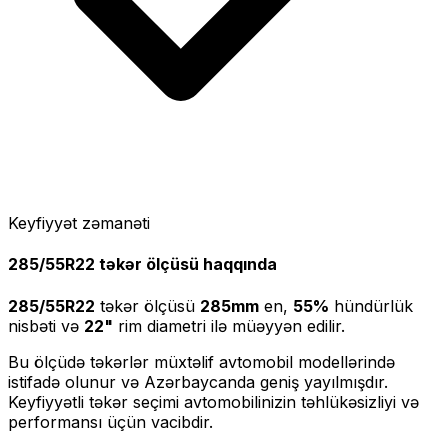
Keyfiyyət zəmanəti
285/55R22
təkər ölçüsü haqqında
285/55R22
təkər ölçüsü
285
mm
en,
55
%
hündürlük
nisbəti və
22
"
rim diametri ilə müəyyən edilir.
Bu ölçüdə təkərlər müxtəlif avtomobil modellərində
istifadə olunur və Azərbaycanda geniş yayılmışdır.
Keyfiyyətli təkər seçimi avtomobilinizin təhlükəsizliyi və
performansı üçün vacibdir.