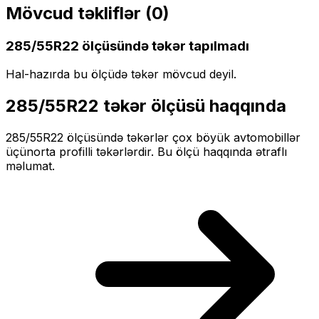
Mövcud təkliflər (
0
)
285/55R22
ölçüsündə təkər tapılmadı
Hal-hazırda bu ölçüdə təkər mövcud deyil.
285/55R22
təkər ölçüsü haqqında
285/55R22
ölçüsündə təkərlər
çox böyük
avtomobillər
üçün
orta profilli
təkərlərdir. Bu ölçü haqqında ətraflı
məlumat.