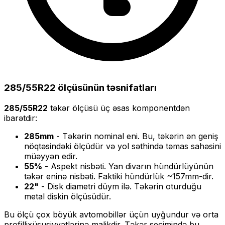
285/55R22
ölçüsünün təsnifatları
285/55R22
təkər ölçüsü üç əsas komponentdən
ibarətdir:
285
mm
- Təkərin nominal eni. Bu, təkərin ən geniş
nöqtəsindəki ölçüdür və yol səthində təmas sahəsini
müəyyən edir.
55
%
- Aspekt nisbəti. Yan divarın hündürlüyünün
təkər eninə nisbəti. Faktiki hündürlük ~
157
mm-dir.
22
"
- Disk diametri düym ilə. Təkərin oturduğu
metal diskin ölçüsüdür.
Bu ölçü
çox böyük
avtomobillər üçün uyğundur və
orta
profilli
xüsusiyyətlərinə malikdir. Təkər seçimində bu