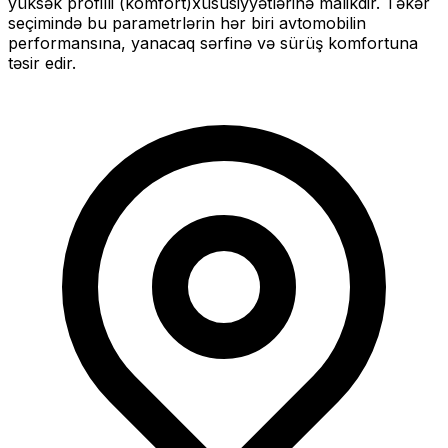
yüksək profilli (komfort)
xüsusiyyətlərinə malikdir. Təkər
seçimində bu parametrlərin hər biri avtomobilin
performansına, yanacaq sərfinə və sürüş komfortuna
təsir edir.