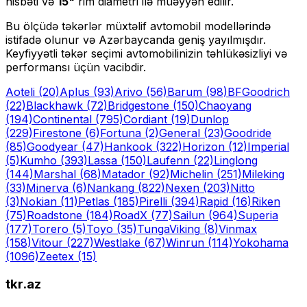
nisbəti və
15
"
rim diametri ilə müəyyən edilir.
Bu ölçüdə təkərlər müxtəlif avtomobil modellərində
istifadə olunur və Azərbaycanda geniş yayılmışdır.
Keyfiyyətli təkər seçimi avtomobilinizin təhlükəsizliyi və
performansı üçün vacibdir.
Aoteli
(20)
Aplus
(93)
Arivo
(56)
Barum
(98)
BFGoodrich
(22)
Blackhawk
(72)
Bridgestone
(150)
Chaoyang
(194)
Continental
(795)
Cordiant
(19)
Dunlop
(229)
Firestone
(6)
Fortuna
(2)
General
(23)
Goodride
(85)
Goodyear
(47)
Hankook
(322)
Horizon
(12)
Imperial
(5)
Kumho
(393)
Lassa
(150)
Laufenn
(22)
Linglong
(144)
Marshal
(68)
Matador
(92)
Michelin
(251)
Mileking
(33)
Minerva
(6)
Nankang
(822)
Nexen
(203)
Nitto
(3)
Nokian
(11)
Petlas
(185)
Pirelli
(394)
Rapid
(16)
Riken
(75)
Roadstone
(184)
RoadX
(77)
Sailun
(964)
Superia
(177)
Torero
(5)
Toyo
(35)
Tunga
Viking
(8)
Vinmax
(158)
Vitour
(227)
Westlake
(67)
Winrun
(114)
Yokohama
(1096)
Zeetex
(15)
tkr.az