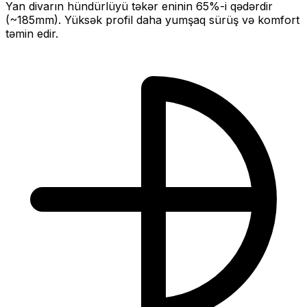
Yan divarın hündürlüyü təkər eninin
65
%-i qədərdir
(~
185
mm).
Yüksək profil daha yumşaq sürüş və komfort
təmin edir.