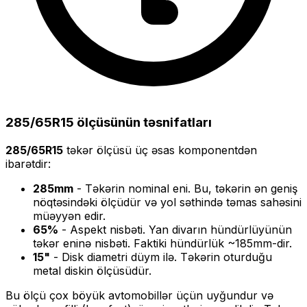
285/65R15
ölçüsünün təsnifatları
285/65R15
təkər ölçüsü üç əsas komponentdən
ibarətdir:
285
mm
- Təkərin nominal eni. Bu, təkərin ən geniş
nöqtəsindəki ölçüdür və yol səthində təmas sahəsini
müəyyən edir.
65
%
- Aspekt nisbəti. Yan divarın hündürlüyünün
təkər eninə nisbəti. Faktiki hündürlük ~
185
mm-dir.
15
"
- Disk diametri düym ilə. Təkərin oturduğu
metal diskin ölçüsüdür.
Bu ölçü
çox böyük
avtomobillər üçün uyğundur və