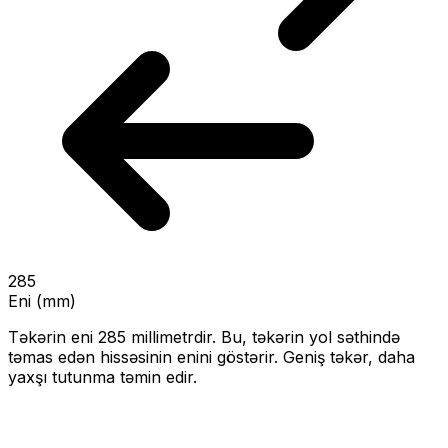
285
Eni (mm)
Təkərin eni
285
millimetrdir. Bu, təkərin yol səthində
təmas edən hissəsinin enini göstərir.
Geniş təkər, daha
yaxşı tutunma təmin edir.