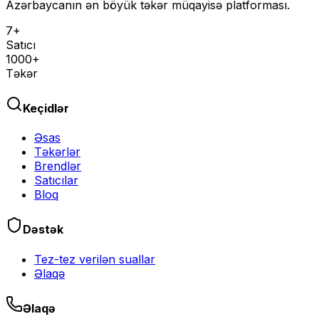
Azərbaycanın ən böyük təkər müqayisə platforması.
7+
Satıcı
1000+
Təkər
Keçidlər
Əsas
Təkərlər
Brendlər
Satıcılar
Bloq
Dəstək
Tez-tez verilən suallar
Əlaqə
Əlaqə