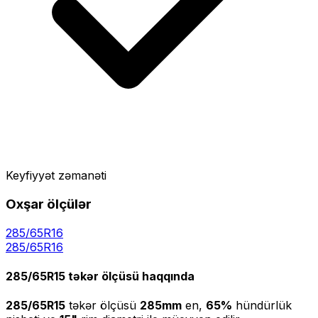
Keyfiyyət zəmanəti
Oxşar ölçülər
285/65R16
285
/
65
R
16
285/65R15
təkər ölçüsü haqqında
285/65R15
təkər ölçüsü
285
mm
en,
65
%
hündürlük