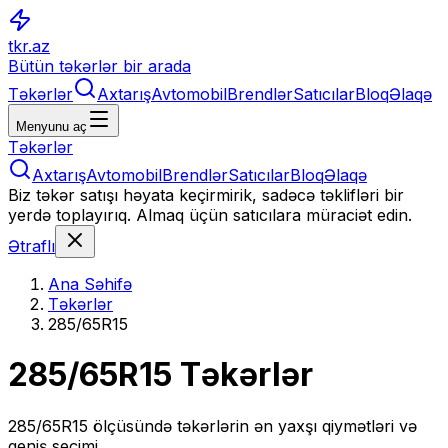
tkr.az
Bütün təkərlər bir arada
Təkərlər
Axtarış
Avtomobil
Brendlər
Satıcılar
Bloq
Əlaqə
Menyunu aç
Təkərlər
Axtarış
Avtomobil
Brendlər
Satıcılar
Bloq
Əlaqə
Biz təkər satışı həyata keçirmirik, sadəcə təklifləri bir
yerdə toplayırıq. Almaq üçün satıcılara müraciət edin.
Ətraflı
Ana Səhifə
Təkərlər
285/65R15
285/65R15
Təkərlər
285/65R15
ölçüsündə təkərlərin ən yaxşı qiymətləri və
geniş seçimi