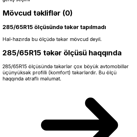
Mövcud təkliflər (
0
)
285/65R15
ölçüsündə təkər tapılmadı
Hal-hazırda bu ölçüdə təkər mövcud deyil.
285/65R15
təkər ölçüsü haqqında
285/65R15
ölçüsündə təkərlər
çox böyük
avtomobillər
üçün
yüksək profilli (komfort)
təkərlərdir. Bu ölçü
haqqında ətraflı məlumat.