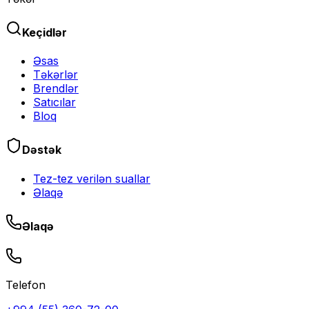
Keçidlər
Əsas
Təkərlər
Brendlər
Satıcılar
Bloq
Dəstək
Tez-tez verilən suallar
Əlaqə
Əlaqə
Telefon