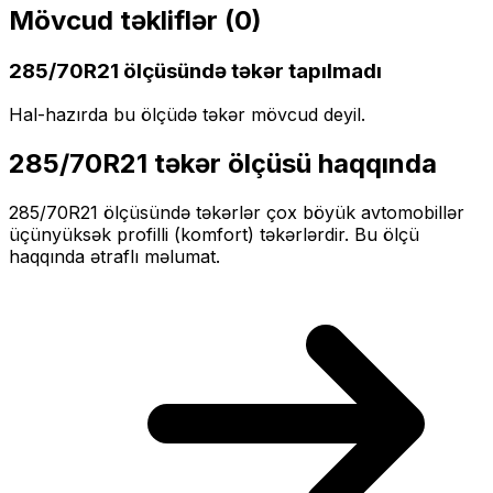
Mövcud təkliflər (
0
)
285/70R21
ölçüsündə təkər tapılmadı
Hal-hazırda bu ölçüdə təkər mövcud deyil.
285/70R21
təkər ölçüsü haqqında
285/70R21
ölçüsündə təkərlər
çox böyük
avtomobillər
üçün
yüksək profilli (komfort)
təkərlərdir. Bu ölçü
haqqında ətraflı məlumat.