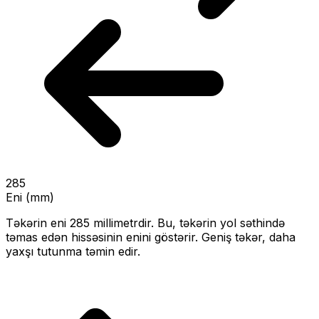
285
Eni (mm)
Təkərin eni
285
millimetrdir. Bu, təkərin yol səthində
təmas edən hissəsinin enini göstərir.
Geniş təkər, daha
yaxşı tutunma təmin edir.