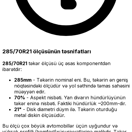
285/70R21
ölçüsünün təsnifatları
285/70R21
təkər ölçüsü üç əsas komponentdən
ibarətdir:
285
mm
- Təkərin nominal eni. Bu, təkərin ən geniş
nöqtəsindəki ölçüdür və yol səthində təmas sahəsini
müəyyən edir.
70
%
- Aspekt nisbəti. Yan divarın hündürlüyünün
təkər eninə nisbəti. Faktiki hündürlük ~
200
mm-dir.
21
"
- Disk diametri düym ilə. Təkərin oturduğu
metal diskin ölçüsüdür.
Bu ölçü
çox böyük
avtomobillər üçün uyğundur və
yüksək profilli (komfort)
xüsusiyyətlərinə malikdir. Təkər