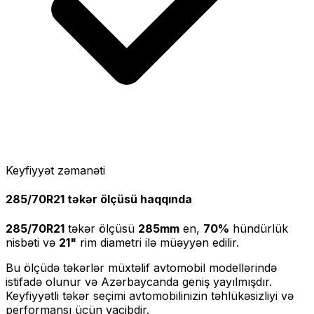
Keyfiyyət zəmanəti
285/70R21
təkər ölçüsü haqqında
285/70R21
təkər ölçüsü
285
mm
en,
70
%
hündürlük
nisbəti və
21
"
rim diametri ilə müəyyən edilir.
Bu ölçüdə təkərlər müxtəlif avtomobil modellərində
istifadə olunur və Azərbaycanda geniş yayılmışdır.
Keyfiyyətli təkər seçimi avtomobilinizin təhlükəsizliyi və
performansı üçün vacibdir.