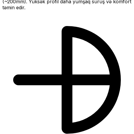
(~
200
mm).
Yüksək profil daha yumşaq sürüş və komfort
təmin edir.