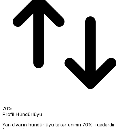
70
%
Profil Hündürlüyü
Yan divarın hündürlüyü təkər eninin
70
%-i qədərdir