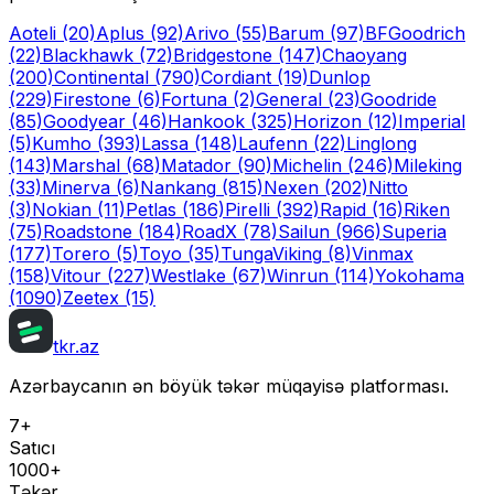
Aoteli
(20)
Aplus
(92)
Arivo
(55)
Barum
(97)
BFGoodrich
(22)
Blackhawk
(72)
Bridgestone
(147)
Chaoyang
(200)
Continental
(790)
Cordiant
(19)
Dunlop
(229)
Firestone
(6)
Fortuna
(2)
General
(23)
Goodride
(85)
Goodyear
(46)
Hankook
(325)
Horizon
(12)
Imperial
(5)
Kumho
(393)
Lassa
(148)
Laufenn
(22)
Linglong
(143)
Marshal
(68)
Matador
(90)
Michelin
(246)
Mileking
(33)
Minerva
(6)
Nankang
(815)
Nexen
(202)
Nitto
(3)
Nokian
(11)
Petlas
(186)
Pirelli
(392)
Rapid
(16)
Riken
(75)
Roadstone
(184)
RoadX
(78)
Sailun
(966)
Superia
(177)
Torero
(5)
Toyo
(35)
Tunga
Viking
(8)
Vinmax
(158)
Vitour
(227)
Westlake
(67)
Winrun
(114)
Yokohama
(1090)
Zeetex
(15)
tkr.az
Azərbaycanın ən böyük təkər müqayisə platforması.
7+
Satıcı
1000+
Təkər