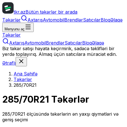
tkr.az
Bütün təkərlər bir arada
Təkərlər
Axtarış
Avtomobil
Brendlər
Satıcılar
Bloq
Əlaqə
Menyunu aç
Təkərlər
Axtarış
Avtomobil
Brendlər
Satıcılar
Bloq
Əlaqə
Biz təkər satışı həyata keçirmirik, sadəcə təklifləri bir
yerdə toplayırıq. Almaq üçün satıcılara müraciət edin.
Ətraflı
Ana Səhifə
Təkərlər
285/70R21
285/70R21
Təkərlər
285/70R21
ölçüsündə təkərlərin ən yaxşı qiymətləri və
geniş seçimi