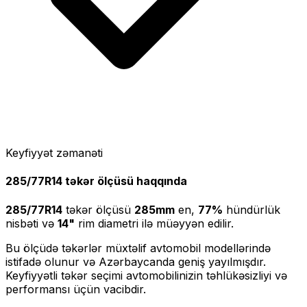
Keyfiyyət zəmanəti
285/77R14
təkər ölçüsü haqqında
285/77R14
təkər ölçüsü
285
mm
en,
77
%
hündürlük
nisbəti və
14
"
rim diametri ilə müəyyən edilir.
Bu ölçüdə təkərlər müxtəlif avtomobil modellərində
istifadə olunur və Azərbaycanda geniş yayılmışdır.
Keyfiyyətli təkər seçimi avtomobilinizin təhlükəsizliyi və
performansı üçün vacibdir.