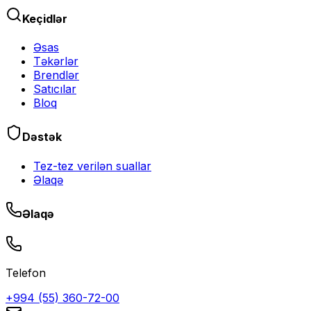
Keçidlər
Əsas
Təkərlər
Brendlər
Satıcılar
Bloq
Dəstək
Tez-tez verilən suallar
Əlaqə
Əlaqə
Telefon
+994 (55) 360-72-00