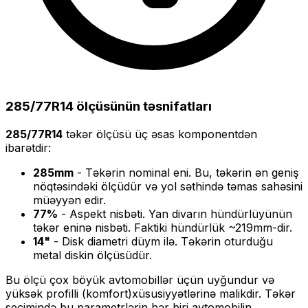
285/77R14
ölçüsünün təsnifatları
285/77R14
təkər ölçüsü üç əsas komponentdən
ibarətdir:
285
mm
- Təkərin nominal eni. Bu, təkərin ən geniş
nöqtəsindəki ölçüdür və yol səthində təmas sahəsini
müəyyən edir.
77
%
- Aspekt nisbəti. Yan divarın hündürlüyünün
təkər eninə nisbəti. Faktiki hündürlük ~
219
mm-dir.
14
"
- Disk diametri düym ilə. Təkərin oturduğu
metal diskin ölçüsüdür.
Bu ölçü
çox böyük
avtomobillər üçün uyğundur və
yüksək profilli (komfort)
xüsusiyyətlərinə malikdir. Təkər
seçimində bu parametrlərin hər biri avtomobilin