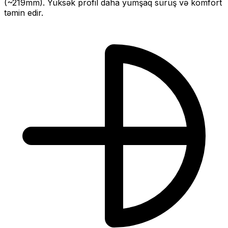
(~
219
mm).
Yüksək profil daha yumşaq sürüş və komfort
təmin edir.