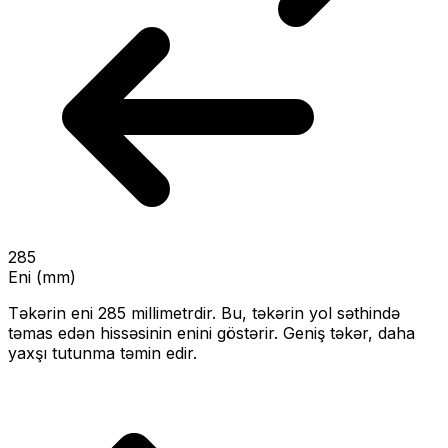
285
Eni (mm)
Təkərin eni
285
millimetrdir. Bu, təkərin yol səthində
təmas edən hissəsinin enini göstərir.
Geniş təkər, daha
yaxşı tutunma təmin edir.