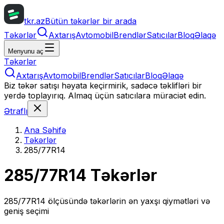
tkr.az
Bütün təkərlər bir arada
Təkərlər
Axtarış
Avtomobil
Brendlər
Satıcılar
Bloq
Əlaqə
Menyunu aç
Təkərlər
Axtarış
Avtomobil
Brendlər
Satıcılar
Bloq
Əlaqə
Biz təkər satışı həyata keçirmirik, sadəcə təklifləri bir
yerdə toplayırıq. Almaq üçün satıcılara müraciət edin.
Ətraflı
Ana Səhifə
Təkərlər
285/77R14
285/77R14
Təkərlər
285/77R14
ölçüsündə təkərlərin ən yaxşı qiymətləri və
geniş seçimi