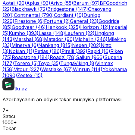
Aoteli
(20)
Aplus
(93)
Arivo
(55)
Barum
(97)
BFGoodrich
(22)
Blackhawk
(72)
Bridgestone
(147)
Chaoyang
(201)
Continental
(790)
Cordiant
(19)
Dunlop
(229)
Firestone
(6)
Fortuna
(2)
General
(23)
Goodride
(85)
Goodyear
(46)
Hankook
(325)
Horizon
(12)
Imperial
(5)
Kumho
(393)
Lassa
(148)
Laufenn
(22)
Linglong
(143)
Marshal
(68)
Matador
(90)
Michelin
(246)
Mileking
(33)
Minerva
(6)
Nankang
(815)
Nexen
(202)
Nitto
(3)
Nokian
(11)
Petlas
(186)
Pirelli
(392)
Rapid
(16)
Riken
(75)
Roadstone
(184)
RoadX
(78)
Sailun
(966)
Superia
(177)
Torero
(5)
Toyo
(35)
Tunga
Viking
(8)
Vinmax
(158)
Vitour
(227)
Westlake
(67)
Winrun
(114)
Yokohama
(1090)
Zeetex
(15)
tkr.az
Azərbaycanın ən böyük təkər müqayisə platforması.
7+
Satıcı
1000+
Təkər