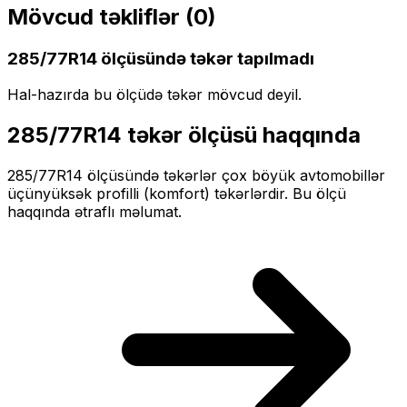
Mövcud təkliflər (
0
)
285/77R14
ölçüsündə təkər tapılmadı
Hal-hazırda bu ölçüdə təkər mövcud deyil.
285/77R14
təkər ölçüsü haqqında
285/77R14
ölçüsündə təkərlər
çox böyük
avtomobillər
üçün
yüksək profilli (komfort)
təkərlərdir. Bu ölçü
haqqında ətraflı məlumat.