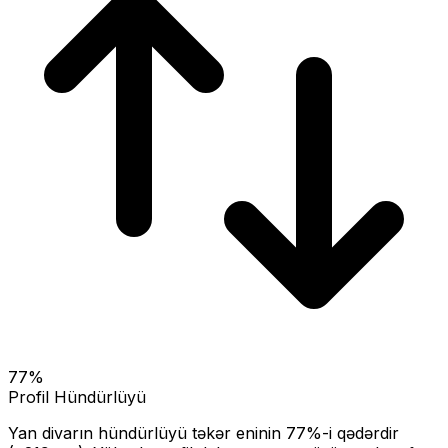
77
%
Profil Hündürlüyü
Yan divarın hündürlüyü təkər eninin
77
%-i qədərdir