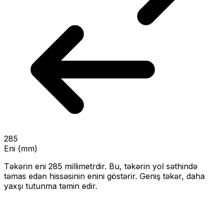
285
Eni (mm)
Təkərin eni
285
millimetrdir. Bu, təkərin yol səthində
təmas edən hissəsinin enini göstərir.
Geniş təkər, daha
yaxşı tutunma təmin edir.