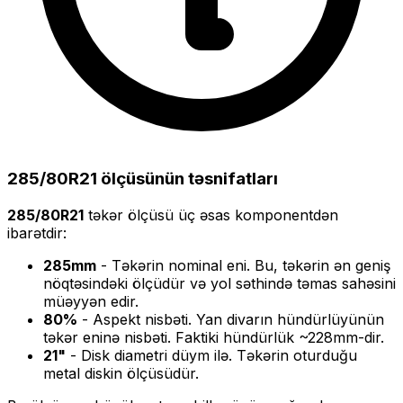
285/80R21
ölçüsünün təsnifatları
285/80R21
təkər ölçüsü üç əsas komponentdən
ibarətdir:
285
mm
- Təkərin nominal eni. Bu, təkərin ən geniş
nöqtəsindəki ölçüdür və yol səthində təmas sahəsini
müəyyən edir.
80
%
- Aspekt nisbəti. Yan divarın hündürlüyünün
təkər eninə nisbəti. Faktiki hündürlük ~
228
mm-dir.
21
"
- Disk diametri düym ilə. Təkərin oturduğu
metal diskin ölçüsüdür.