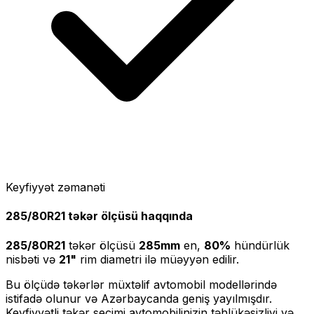
Keyfiyyət zəmanəti
285/80R21
təkər ölçüsü haqqında
285/80R21
təkər ölçüsü
285
mm
en,
80
%
hündürlük
nisbəti və
21
"
rim diametri ilə müəyyən edilir.
Bu ölçüdə təkərlər müxtəlif avtomobil modellərində
istifadə olunur və Azərbaycanda geniş yayılmışdır.
Keyfiyyətli təkər seçimi avtomobilinizin təhlükəsizliyi və