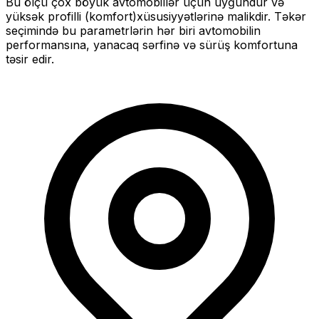
Bu ölçü
çox böyük
avtomobillər üçün uyğundur və
yüksək profilli (komfort)
xüsusiyyətlərinə malikdir. Təkər
seçimində bu parametrlərin hər biri avtomobilin
performansına, yanacaq sərfinə və sürüş komfortuna
təsir edir.