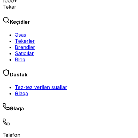
1000+
Təkər
Keçidlər
Əsas
Təkərlər
Brendlər
Satıcılar
Bloq
Dəstək
Tez-tez verilən suallar
Əlaqə
Əlaqə
Telefon