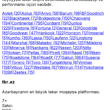
performansı üçün vacibdir.
Aoteli
(20)
Aplus
(93)
Arivo
(56)
Barum
(98)
BFGoodrich
(22)
Blackhawk
(72)
Bridgestone
(150)
Chaoyang
(194)
Continental
(795)
Cordiant
(19)
Dunlop
(229)
Firestone
(6)
Fortuna
(2)
General
(23)
Goodride
(85)
Goodyear
(47)
Hankook
(322)
Horizon
(12)
Imperial
(5)
Kumho
(393)
Lassa
(150)
Laufenn
(22)
Linglong
(144)
Marshal
(68)
Matador
(92)
Michelin
(251)
Mileking
(33)
Minerva
(6)
Nankang
(822)
Nexen
(203)
Nitto
(3)
Nokian
(11)
Petlas
(185)
Pirelli
(394)
Rapid
(16)
Riken
(75)
Roadstone
(184)
RoadX
(77)
Sailun
(964)
Superia
(177)
Torero
(5)
Toyo
(35)
Tunga
Viking
(8)
Vinmax
(158)
Vitour
(227)
Westlake
(67)
Winrun
(114)
Yokohama
(1096)
Zeetex
(15)
tkr.az
Azərbaycanın ən böyük təkər müqayisə platforması.
7+
Satıcı