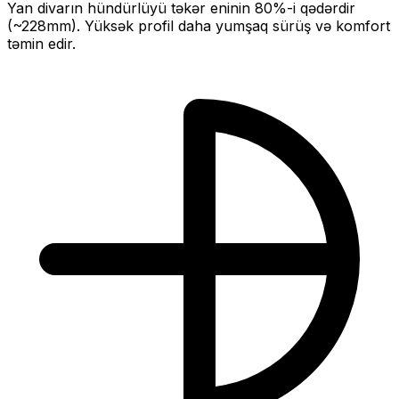
Yan divarın hündürlüyü təkər eninin
80
%-i qədərdir
(~
228
mm).
Yüksək profil daha yumşaq sürüş və komfort
təmin edir.