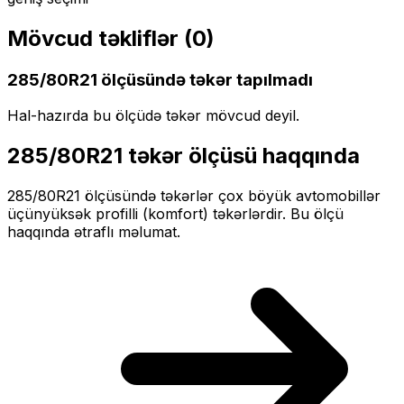
Mövcud təkliflər (
0
)
285/80R21
ölçüsündə təkər tapılmadı
Hal-hazırda bu ölçüdə təkər mövcud deyil.
285/80R21
təkər ölçüsü haqqında
285/80R21
ölçüsündə təkərlər
çox böyük
avtomobillər
üçün
yüksək profilli (komfort)
təkərlərdir. Bu ölçü
haqqında ətraflı məlumat.