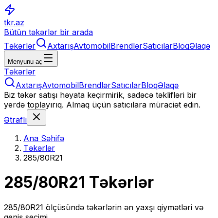
tkr.az
Bütün təkərlər bir arada
Təkərlər
Axtarış
Avtomobil
Brendlər
Satıcılar
Bloq
Əlaqə
Menyunu aç
Təkərlər
Axtarış
Avtomobil
Brendlər
Satıcılar
Bloq
Əlaqə
Biz təkər satışı həyata keçirmirik, sadəcə təklifləri bir
yerdə toplayırıq. Almaq üçün satıcılara müraciət edin.
Ətraflı
Ana Səhifə
Təkərlər
285/80R21
285/80R21
Təkərlər
285/80R21
ölçüsündə təkərlərin ən yaxşı qiymətləri və
geniş seçimi