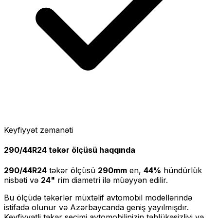
Keyfiyyət zəmanəti
290/44R24
təkər ölçüsü haqqında
290/44R24
təkər ölçüsü
290
mm
en,
44
%
hündürlük
nisbəti və
24
"
rim diametri ilə müəyyən edilir.
Bu ölçüdə təkərlər müxtəlif avtomobil modellərində
istifadə olunur və Azərbaycanda geniş yayılmışdır.
Keyfiyyətli təkər seçimi avtomobilinizin təhlükəsizliyi və