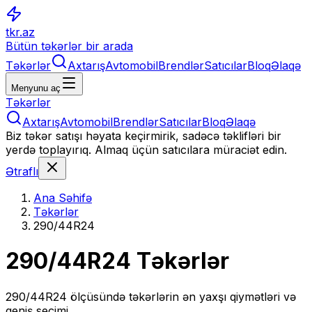
tkr.az
Bütün təkərlər bir arada
Təkərlər
Axtarış
Avtomobil
Brendlər
Satıcılar
Bloq
Əlaqə
Menyunu aç
Təkərlər
Axtarış
Avtomobil
Brendlər
Satıcılar
Bloq
Əlaqə
Biz təkər satışı həyata keçirmirik, sadəcə təklifləri bir
yerdə toplayırıq. Almaq üçün satıcılara müraciət edin.
Ətraflı
Ana Səhifə
Təkərlər
290/44R24
290/44R24
Təkərlər
290/44R24
ölçüsündə təkərlərin ən yaxşı qiymətləri və
geniş seçimi