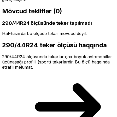
Mövcud təkliflər (
0
)
290/44R24
ölçüsündə təkər tapılmadı
Hal-hazırda bu ölçüdə təkər mövcud deyil.
290/44R24
təkər ölçüsü haqqında
290/44R24
ölçüsündə təkərlər
çox böyük
avtomobillər
üçün
aşağı profilli (sport)
təkərlərdir. Bu ölçü haqqında
ətraflı məlumat.