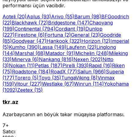
performansı üçün vacibdir.
Aoteli
(20)
Aplus
(93)
Arivo
(55)
Barum
(98)
BFGoodrich
(22)
Blackhawk
(72)
Bridgestone
(147)
Chaoyang
(199)
Continental
(794)
Cordiant
(19)
Dunlop
(227)
Firestone
(6)
Fortuna
(2)
General
(23)
Goodride
(85)
Goodyear
(47)
Hankook
(322)
Horizon
(12)
Imperial
(5)
Kumho
(390)
Lassa
(149)
Laufenn
(22)
Linglong
(144)
Marshal
(68)
Matador
(91)
Michelin
(248)
Mileking
(33)
Minerva
(6)
Nankang
(816)
Nexen
(202)
Nitto
(3)
Nokian
(11)
Petlas
(187)
Pirelli
(393)
Rapid
(16)
Riken
(75)
Roadstone
(184)
RoadX
(77)
Sailun
(966)
Superia
(177)
Torero
(5)
Toyo
(35)
Tunga
Viking
(8)
Vinmax
(159)
Vitour
(227)
Westlake
(67)
Winrun
(114)
Yokohama
(1092)
Zeetex
(15)
tkr.az
Azərbaycanın ən böyük təkər müqayisə platforması.
7+
Satıcı