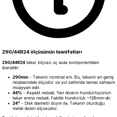
290/44R24
ölçüsünün təsnifatları
290/44R24
təkər ölçüsü üç əsas komponentdən
ibarətdir:
290
mm
- Təkərin nominal eni. Bu, təkərin ən geniş
nöqtəsindəki ölçüdür və yol səthində təmas sahəsini
müəyyən edir.
44
%
- Aspekt nisbəti. Yan divarın hündürlüyünün
təkər eninə nisbəti. Faktiki hündürlük ~
128
mm-dir.
24
"
- Disk diametri düym ilə. Təkərin oturduğu
metal diskin ölçüsüdür.