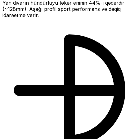
Yan divarın hündürlüyü təkər eninin
44
%-i qədərdir
(~
128
mm).
Aşağı profil sport performans və dəqiq
idarəetmə verir.