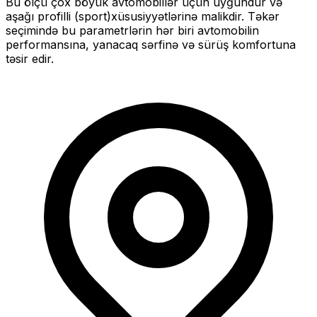
Bu ölçü
çox böyük
avtomobillər üçün uyğundur və
aşağı profilli (sport)
xüsusiyyətlərinə malikdir. Təkər
seçimində bu parametrlərin hər biri avtomobilin
performansına, yanacaq sərfinə və sürüş komfortuna
təsir edir.