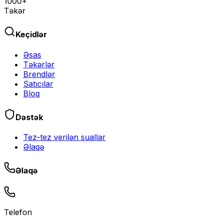
1000+
Təkər
Keçidlər
Əsas
Təkərlər
Brendlər
Satıcılar
Bloq
Dəstək
Tez-tez verilən suallar
Əlaqə
Əlaqə
Telefon