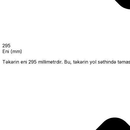
295
Eni (mm)
Təkərin eni
295
millimetrdir. Bu, təkərin yol səthində təmas