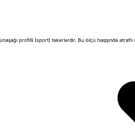
çün
aşağı profilli (sport)
təkərlərdir. Bu ölçü haqqında ətraflı