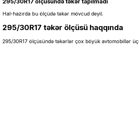
295/30R17
ölçüsündə təkər tapılmadı
Hal-hazırda bu ölçüdə təkər mövcud deyil.
295/30R17
təkər ölçüsü haqqında
295/30R17
ölçüsündə təkərlər
çox böyük
avtomobillər ü