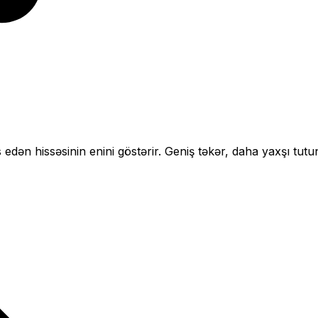
 edən hissəsinin enini göstərir.
Geniş təkər, daha yaxşı tutu