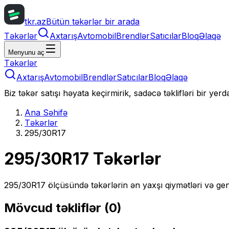
tkr.az
Bütün təkərlər bir arada
Təkərlər
Axtarış
Avtomobil
Brendlər
Satıcılar
Bloq
Əlaqə
Menyunu aç
Təkərlər
Axtarış
Avtomobil
Brendlər
Satıcılar
Bloq
Əlaqə
Biz təkər satışı həyata keçirmirik, sadəcə təklifləri bir yer
Ana Səhifə
Təkərlər
295/30R17
295/30R17
Təkərlər
295/30R17
ölçüsündə təkərlərin ən yaxşı qiymətləri və gen
Mövcud təkliflər (
0
)