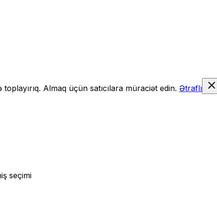
də toplayırıq. Almaq üçün satıcılara müraciət edin.
Ətraflı
iş seçimi