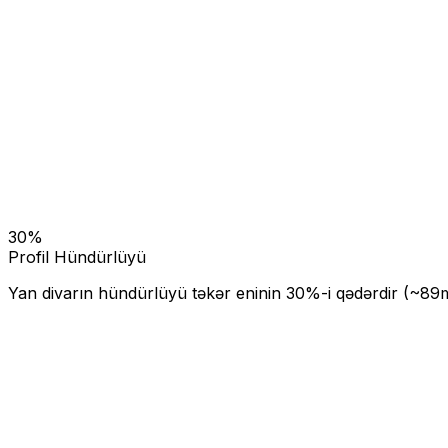
30
%
Profil Hündürlüyü
Yan divarın hündürlüyü təkər eninin
30
%-i qədərdir (~
89