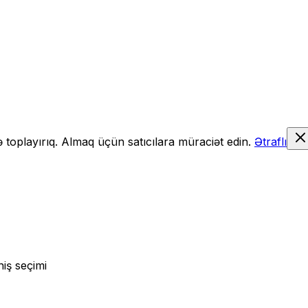
də toplayırıq. Almaq üçün satıcılara müraciət edin.
Ətraflı
iş seçimi