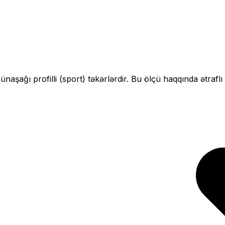
çün
aşağı profilli (sport)
təkərlərdir. Bu ölçü haqqında ətrafl