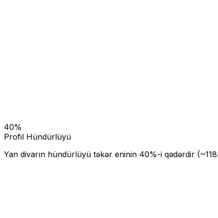
40
%
Profil Hündürlüyü
Yan divarın hündürlüyü təkər eninin
40
%-i qədərdir (~
118