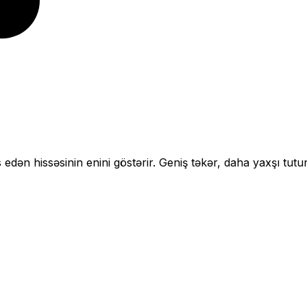
 edən hissəsinin enini göstərir.
Geniş təkər, daha yaxşı tutu