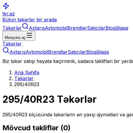
tkr.az
Bütün təkərlər bir arada
Təkərlər
Axtarış
Avtomobil
Brendlər
Satıcılar
Bloq
Əlaqə
Menyunu aç
Təkərlər
Axtarış
Avtomobil
Brendlər
Satıcılar
Bloq
Əlaqə
Biz təkər satışı həyata keçirmirik, sadəcə təklifləri bir yer
Ana Səhifə
Təkərlər
295/40R23
295/40R23
Təkərlər
295/40R23
ölçüsündə təkərlərin ən yaxşı qiymətləri və gen
Mövcud təkliflər (
0
)