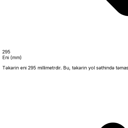
295
Eni (mm)
Təkərin eni
295
millimetrdir. Bu, təkərin yol səthində təmas