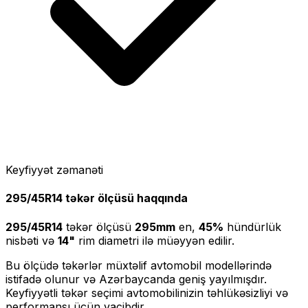
Keyfiyyət zəmanəti
295/45R14
təkər ölçüsü haqqında
295/45R14
təkər ölçüsü
295
mm
en,
45
%
hündürlük
nisbəti və
14
"
rim diametri ilə müəyyən edilir.
Bu ölçüdə təkərlər müxtəlif avtomobil modellərində
istifadə olunur və Azərbaycanda geniş yayılmışdır.
Keyfiyyətli təkər seçimi avtomobilinizin təhlükəsizliyi və
performansı üçün vacibdir.