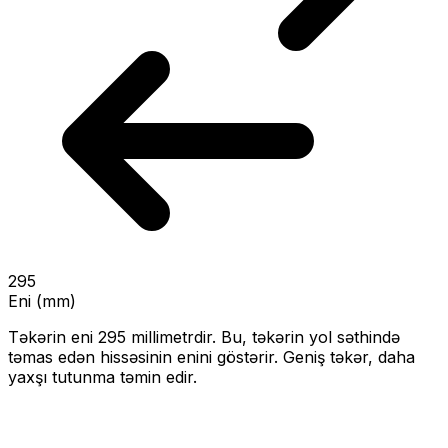
295
Eni (mm)
Təkərin eni
295
millimetrdir. Bu, təkərin yol səthində
təmas edən hissəsinin enini göstərir.
Geniş təkər, daha
yaxşı tutunma təmin edir.