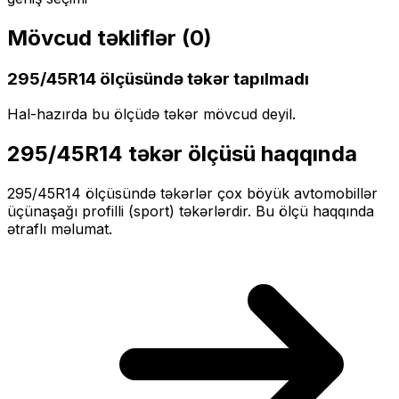
Mövcud təkliflər (
0
)
295/45R14
ölçüsündə təkər tapılmadı
Hal-hazırda bu ölçüdə təkər mövcud deyil.
295/45R14
təkər ölçüsü haqqında
295/45R14
ölçüsündə təkərlər
çox böyük
avtomobillər
üçün
aşağı profilli (sport)
təkərlərdir. Bu ölçü haqqında
ətraflı məlumat.