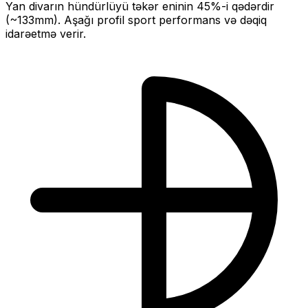
Yan divarın hündürlüyü təkər eninin
45
%-i qədərdir
(~
133
mm).
Aşağı profil sport performans və dəqiq
idarəetmə verir.