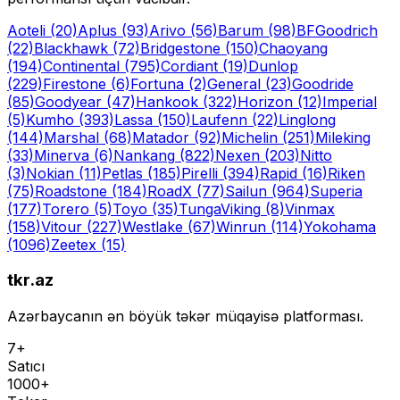
Aoteli
(20)
Aplus
(93)
Arivo
(56)
Barum
(98)
BFGoodrich
(22)
Blackhawk
(72)
Bridgestone
(150)
Chaoyang
(194)
Continental
(795)
Cordiant
(19)
Dunlop
(229)
Firestone
(6)
Fortuna
(2)
General
(23)
Goodride
(85)
Goodyear
(47)
Hankook
(322)
Horizon
(12)
Imperial
(5)
Kumho
(393)
Lassa
(150)
Laufenn
(22)
Linglong
(144)
Marshal
(68)
Matador
(92)
Michelin
(251)
Mileking
(33)
Minerva
(6)
Nankang
(822)
Nexen
(203)
Nitto
(3)
Nokian
(11)
Petlas
(185)
Pirelli
(394)
Rapid
(16)
Riken
(75)
Roadstone
(184)
RoadX
(77)
Sailun
(964)
Superia
(177)
Torero
(5)
Toyo
(35)
Tunga
Viking
(8)
Vinmax
(158)
Vitour
(227)
Westlake
(67)
Winrun
(114)
Yokohama
(1096)
Zeetex
(15)
tkr.az
Azərbaycanın ən böyük təkər müqayisə platforması.
7+
Satıcı
1000+