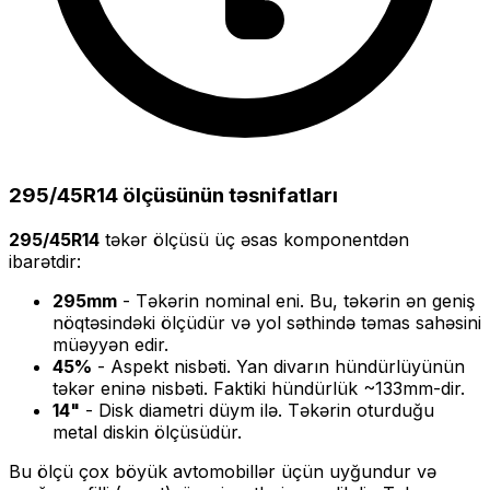
295/45R14
ölçüsünün təsnifatları
295/45R14
təkər ölçüsü üç əsas komponentdən
ibarətdir:
295
mm
- Təkərin nominal eni. Bu, təkərin ən geniş
nöqtəsindəki ölçüdür və yol səthində təmas sahəsini
müəyyən edir.
45
%
- Aspekt nisbəti. Yan divarın hündürlüyünün
təkər eninə nisbəti. Faktiki hündürlük ~
133
mm-dir.
14
"
- Disk diametri düym ilə. Təkərin oturduğu
metal diskin ölçüsüdür.
Bu ölçü
çox böyük
avtomobillər üçün uyğundur və