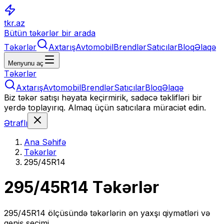
tkr.az
Bütün təkərlər bir arada
Təkərlər
Axtarış
Avtomobil
Brendlər
Satıcılar
Bloq
Əlaqə
Menyunu aç
Təkərlər
Axtarış
Avtomobil
Brendlər
Satıcılar
Bloq
Əlaqə
Biz təkər satışı həyata keçirmirik, sadəcə təklifləri bir
yerdə toplayırıq. Almaq üçün satıcılara müraciət edin.
Ətraflı
Ana Səhifə
Təkərlər
295/45R14
295/45R14
Təkərlər
295/45R14
ölçüsündə təkərlərin ən yaxşı qiymətləri və
geniş seçimi