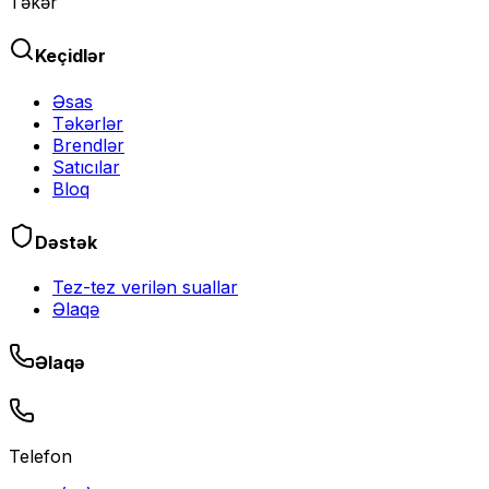
Təkər
Keçidlər
Əsas
Təkərlər
Brendlər
Satıcılar
Bloq
Dəstək
Tez-tez verilən suallar
Əlaqə
Əlaqə
Telefon