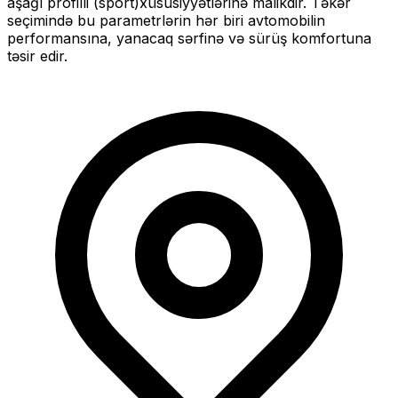
aşağı profilli (sport)
xüsusiyyətlərinə malikdir. Təkər
seçimində bu parametrlərin hər biri avtomobilin
performansına, yanacaq sərfinə və sürüş komfortuna
təsir edir.