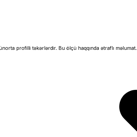
çün
orta profilli
təkərlərdir. Bu ölçü haqqında ətraflı məlumat.