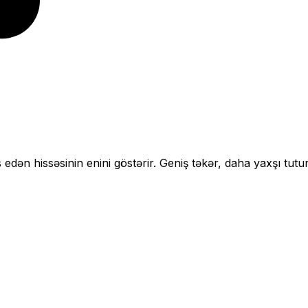
 edən hissəsinin enini göstərir.
Geniş təkər, daha yaxşı tutu