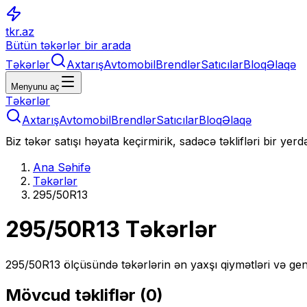
tkr.az
Bütün təkərlər bir arada
Təkərlər
Axtarış
Avtomobil
Brendlər
Satıcılar
Bloq
Əlaqə
Menyunu aç
Təkərlər
Axtarış
Avtomobil
Brendlər
Satıcılar
Bloq
Əlaqə
Biz təkər satışı həyata keçirmirik, sadəcə təklifləri bir yer
Ana Səhifə
Təkərlər
295/50R13
295/50R13
Təkərlər
295/50R13
ölçüsündə təkərlərin ən yaxşı qiymətləri və gen
Mövcud təkliflər (
0
)