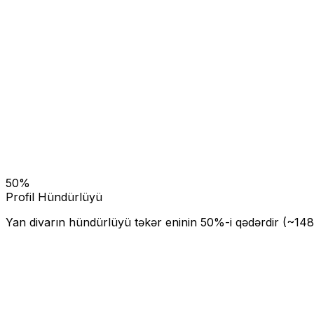
50
%
Profil Hündürlüyü
Yan divarın hündürlüyü təkər eninin
50
%-i qədərdir (~
148