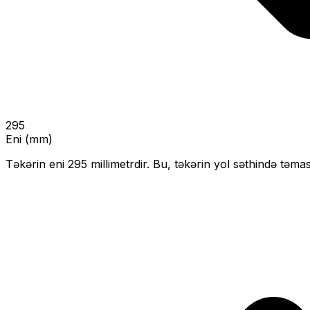
295
Eni (mm)
Təkərin eni
295
millimetrdir. Bu, təkərin yol səthində təmas