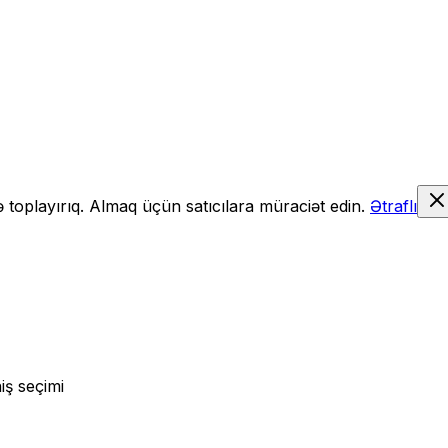
də toplayırıq. Almaq üçün satıcılara müraciət edin.
Ətraflı
iş seçimi