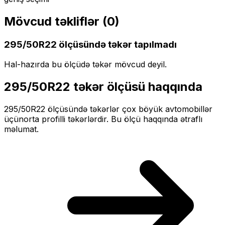
Mövcud təkliflər (
0
)
295/50R22
ölçüsündə təkər tapılmadı
Hal-hazırda bu ölçüdə təkər mövcud deyil.
295/50R22
təkər ölçüsü haqqında
295/50R22
ölçüsündə təkərlər
çox böyük
avtomobillər
üçün
orta profilli
təkərlərdir. Bu ölçü haqqında ətraflı
məlumat.