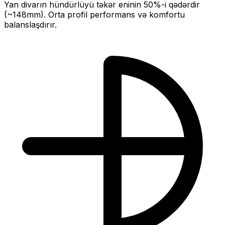
Yan divarın hündürlüyü təkər eninin
50
%-i qədərdir
(~
148
mm).
Orta profil performans və komfortu
balanslaşdırır.