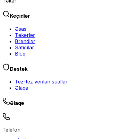
Təkər
Keçidlər
Əsas
Təkərlər
Brendlər
Satıcılar
Bloq
Dəstək
Tez-tez verilən suallar
Əlaqə
Əlaqə
Telefon