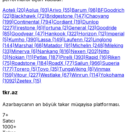
Aoteli
(20)
Aplus
(93)
Arivo
(55)
Barum
(98)
BFGoodrich
(22)
Blackhawk
(72)
Bridgestone
(147)
Chaoyang
(199)
Continental
(794)
Cordiant
(19)
Dunlop
(227)
Firestone
(6)
Fortuna
(2)
General
(23)
Goodride
(85)
Goodyear
(47)
Hankook
(322)
Horizon
(12)
Imperial
(5)
Kumho
(390)
Lassa
(149)
Laufenn
(22)
Linglong
(144)
Marshal
(68)
Matador
(91)
Michelin
(248)
Mileking
(33)
Minerva
(6)
Nankang
(816)
Nexen
(202)
Nitto
(3)
Nokian
(11)
Petlas
(187)
Pirelli
(393)
Rapid
(16)
Riken
(75)
Roadstone
(184)
RoadX
(77)
Sailun
(966)
Superia
(177)
Torero
(5)
Toyo
(35)
Tunga
Viking
(8)
Vinmax
(159)
Vitour
(227)
Westlake
(67)
Winrun
(114)
Yokohama
(1092)
Zeetex
(15)
tkr.az
Azərbaycanın ən böyük təkər müqayisə platforması.
7+
Satıcı
1000+