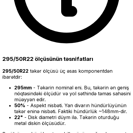
295/50R22
ölçüsünün təsnifatları
295/50R22
təkər ölçüsü üç əsas komponentdən
ibarətdir:
295
mm
- Təkərin nominal eni. Bu, təkərin ən geniş
nöqtəsindəki ölçüdür və yol səthində təmas sahəsini
müəyyən edir.
50
%
- Aspekt nisbəti. Yan divarın hündürlüyünün
təkər eninə nisbəti. Faktiki hündürlük ~
148
mm-dir.
22
"
- Disk diametri düym ilə. Təkərin oturduğu
metal diskin ölçüsüdür.