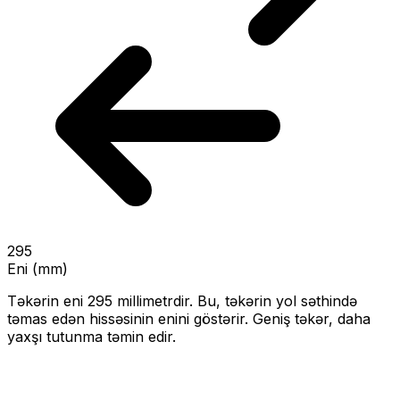
295
Eni (mm)
Təkərin eni
295
millimetrdir. Bu, təkərin yol səthində
təmas edən hissəsinin enini göstərir.
Geniş təkər, daha
yaxşı tutunma təmin edir.