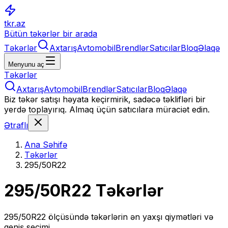
tkr.az
Bütün təkərlər bir arada
Təkərlər
Axtarış
Avtomobil
Brendlər
Satıcılar
Bloq
Əlaqə
Menyunu aç
Təkərlər
Axtarış
Avtomobil
Brendlər
Satıcılar
Bloq
Əlaqə
Biz təkər satışı həyata keçirmirik, sadəcə təklifləri bir
yerdə toplayırıq. Almaq üçün satıcılara müraciət edin.
Ətraflı
Ana Səhifə
Təkərlər
295/50R22
295/50R22
Təkərlər
295/50R22
ölçüsündə təkərlərin ən yaxşı qiymətləri və
geniş seçimi