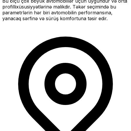
Bu ölçü
çox böyük
avtomobillər üçün uyğundur və
orta
profilli
xüsusiyyətlərinə malikdir. Təkər seçimində bu
parametrlərin hər biri avtomobilin performansına,
yanacaq sərfinə və sürüş komfortuna təsir edir.