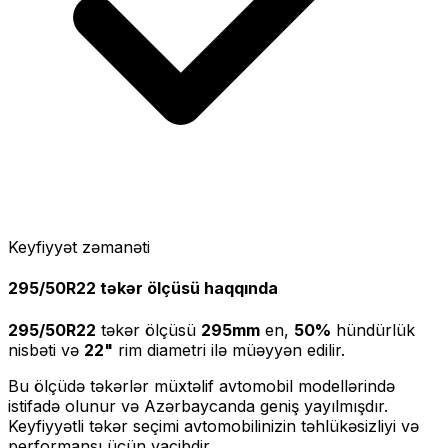
Keyfiyyət zəmanəti
295/50R22
təkər ölçüsü haqqında
295/50R22
təkər ölçüsü
295
mm
en,
50
%
hündürlük
nisbəti və
22
"
rim diametri ilə müəyyən edilir.
Bu ölçüdə təkərlər müxtəlif avtomobil modellərində
istifadə olunur və Azərbaycanda geniş yayılmışdır.
Keyfiyyətli təkər seçimi avtomobilinizin təhlükəsizliyi və
performansı üçün vacibdir.