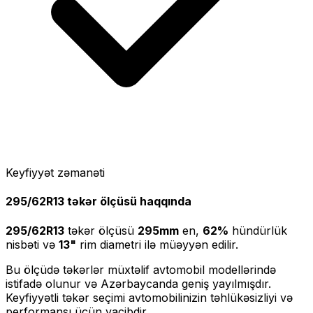
Keyfiyyət zəmanəti
295/62R13
təkər ölçüsü haqqında
295/62R13
təkər ölçüsü
295
mm
en,
62
%
hündürlük
nisbəti və
13
"
rim diametri ilə müəyyən edilir.
Bu ölçüdə təkərlər müxtəlif avtomobil modellərində
istifadə olunur və Azərbaycanda geniş yayılmışdır.
Keyfiyyətli təkər seçimi avtomobilinizin təhlükəsizliyi və
performansı üçün vacibdir.