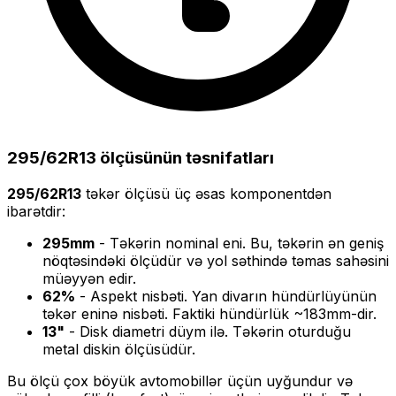
295/62R13
ölçüsünün təsnifatları
295/62R13
təkər ölçüsü üç əsas komponentdən
ibarətdir:
295
mm
- Təkərin nominal eni. Bu, təkərin ən geniş
nöqtəsindəki ölçüdür və yol səthində təmas sahəsini
müəyyən edir.
62
%
- Aspekt nisbəti. Yan divarın hündürlüyünün
təkər eninə nisbəti. Faktiki hündürlük ~
183
mm-dir.
13
"
- Disk diametri düym ilə. Təkərin oturduğu
metal diskin ölçüsüdür.
Bu ölçü
çox böyük
avtomobillər üçün uyğundur və