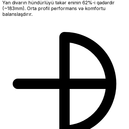
Yan divarın hündürlüyü təkər eninin
62
%-i qədərdir
(~
183
mm).
Orta profil performans və komfortu
balanslaşdırır.