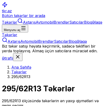
tkr.az
Bütün təkərlər bir arada
Təkərlər
Axtarış
Avtomobil
Brendlər
Satıcılar
Bloq
Əlaqə
Menyunu aç
Təkərlər
Axtarış
Avtomobil
Brendlər
Satıcılar
Bloq
Əlaqə
Biz təkər satışı həyata keçirmirik, sadəcə təklifləri bir
yerdə toplayırıq. Almaq üçün satıcılara müraciət edin.
Ətraflı
Ana Səhifə
Təkərlər
295/62R13
295/62R13
Təkərlər
295/62R13
ölçüsündə təkərlərin ən yaxşı qiymətləri və
geniş seçimi