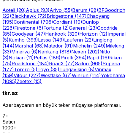
Aoteli
(20)
Aplus
(93)
Arivo
(55)
Barum
(98)
BFGoodrich
(22)
Blackhawk
(72)
Bridgestone
(147)
Chaoyang
(195)
Continental
(796)
Cordiant
(19)
Dunlop
(228)
Firestone
(6)
Fortuna
(2)
General
(23)
Goodride
(85)
Goodyear
(47)
Hankook
(320)
Horizon
(12)
Imperial
(5)
Kumho
(393)
Lassa
(149)
Laufenn
(22)
Linglong
(144)
Marshal
(68)
Matador
(91)
Michelin
(249)
Mileking
(33)
Minerva
(6)
Nankang
(818)
Nexen
(202)
Nitto
(3)
Nokian
(11)
Petlas
(186)
Pirelli
(394)
Rapid
(16)
Riken
(75)
Roadstone
(184)
RoadX
(77)
Sailun
(965)
Superia
(177)
Torero
(5)
Toyo
(35)
Tunga
Viking
(8)
Vinmax
(159)
Vitour
(227)
Westlake
(67)
Winrun
(114)
Yokohama
(1095)
Zeetex
(15)
tkr.az
Azərbaycanın ən böyük təkər müqayisə platforması.
7+
Satıcı
1000+