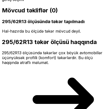
Mövcud təkliflər (
0
)
295/62R13
ölçüsündə təkər tapılmadı
Hal-hazırda bu ölçüdə təkər mövcud deyil.
295/62R13
təkər ölçüsü haqqında
295/62R13
ölçüsündə təkərlər
çox böyük
avtomobillər
üçün
yüksək profilli (komfort)
təkərlərdir. Bu ölçü
haqqında ətraflı məlumat.