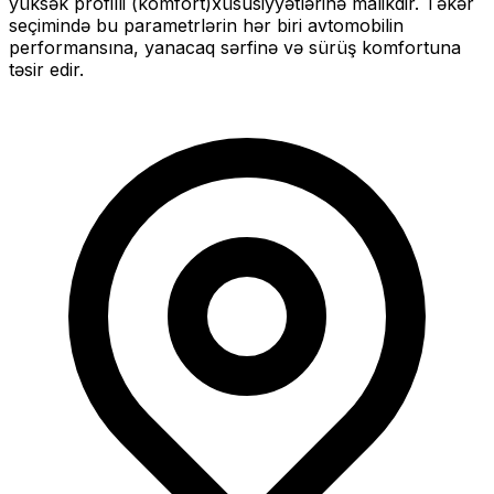
yüksək profilli (komfort)
xüsusiyyətlərinə malikdir. Təkər
seçimində bu parametrlərin hər biri avtomobilin
performansına, yanacaq sərfinə və sürüş komfortuna
təsir edir.