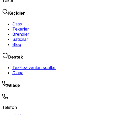
Təkər
Keçidlər
Əsas
Təkərlər
Brendlər
Satıcılar
Bloq
Dəstək
Tez-tez verilən suallar
Əlaqə
Əlaqə
Telefon