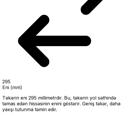
295
Eni (mm)
Təkərin eni
295
millimetrdir. Bu, təkərin yol səthində
təmas edən hissəsinin enini göstərir.
Geniş təkər, daha
yaxşı tutunma təmin edir.