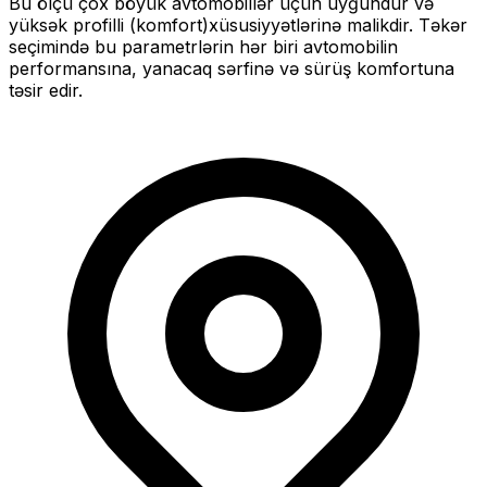
Bu ölçü
çox böyük
avtomobillər üçün uyğundur və
yüksək profilli (komfort)
xüsusiyyətlərinə malikdir. Təkər
seçimində bu parametrlərin hər biri avtomobilin
performansına, yanacaq sərfinə və sürüş komfortuna
təsir edir.