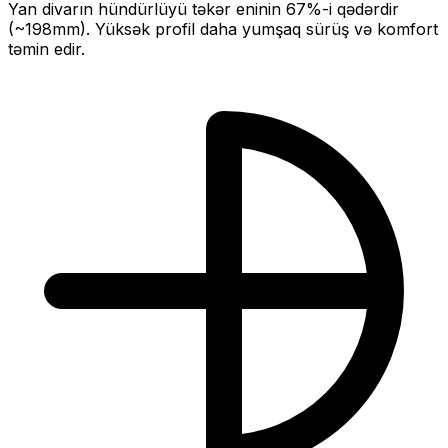
Yan divarın hündürlüyü təkər eninin
67
%-i qədərdir
(~
198
mm).
Yüksək profil daha yumşaq sürüş və komfort
təmin edir.