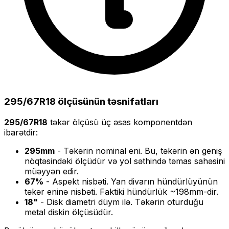
295/67R18
ölçüsünün təsnifatları
295/67R18
təkər ölçüsü üç əsas komponentdən
ibarətdir:
295
mm
- Təkərin nominal eni. Bu, təkərin ən geniş
nöqtəsindəki ölçüdür və yol səthində təmas sahəsini
müəyyən edir.
67
%
- Aspekt nisbəti. Yan divarın hündürlüyünün
təkər eninə nisbəti. Faktiki hündürlük ~
198
mm-dir.
18
"
- Disk diametri düym ilə. Təkərin oturduğu
metal diskin ölçüsüdür.