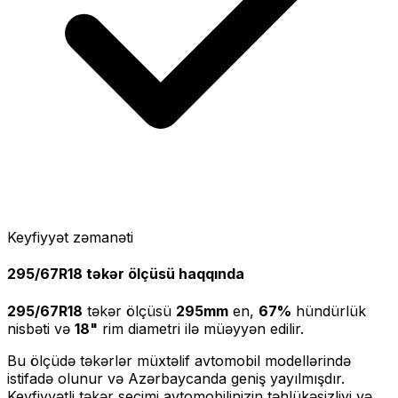
Keyfiyyət zəmanəti
295/67R18
təkər ölçüsü haqqında
295/67R18
təkər ölçüsü
295
mm
en,
67
%
hündürlük
nisbəti və
18
"
rim diametri ilə müəyyən edilir.
Bu ölçüdə təkərlər müxtəlif avtomobil modellərində
istifadə olunur və Azərbaycanda geniş yayılmışdır.
Keyfiyyətli təkər seçimi avtomobilinizin təhlükəsizliyi və