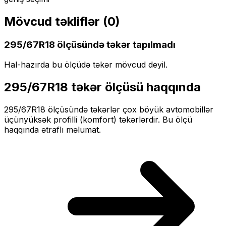
Mövcud təkliflər (
0
)
295/67R18
ölçüsündə təkər tapılmadı
Hal-hazırda bu ölçüdə təkər mövcud deyil.
295/67R18
təkər ölçüsü haqqında
295/67R18
ölçüsündə təkərlər
çox böyük
avtomobillər
üçün
yüksək profilli (komfort)
təkərlərdir. Bu ölçü
haqqında ətraflı məlumat.