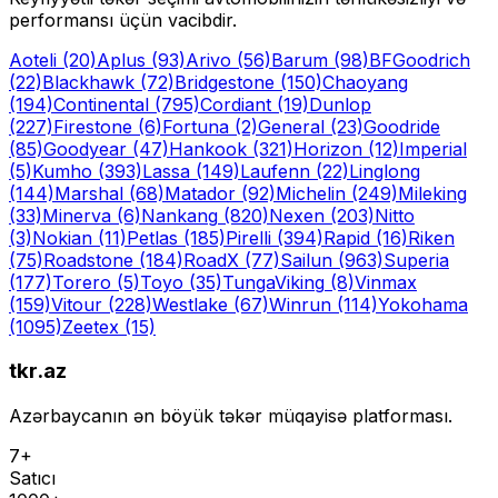
performansı üçün vacibdir.
Aoteli
(20)
Aplus
(93)
Arivo
(56)
Barum
(98)
BFGoodrich
(22)
Blackhawk
(72)
Bridgestone
(150)
Chaoyang
(194)
Continental
(795)
Cordiant
(19)
Dunlop
(227)
Firestone
(6)
Fortuna
(2)
General
(23)
Goodride
(85)
Goodyear
(47)
Hankook
(321)
Horizon
(12)
Imperial
(5)
Kumho
(393)
Lassa
(149)
Laufenn
(22)
Linglong
(144)
Marshal
(68)
Matador
(92)
Michelin
(249)
Mileking
(33)
Minerva
(6)
Nankang
(820)
Nexen
(203)
Nitto
(3)
Nokian
(11)
Petlas
(185)
Pirelli
(394)
Rapid
(16)
Riken
(75)
Roadstone
(184)
RoadX
(77)
Sailun
(963)
Superia
(177)
Torero
(5)
Toyo
(35)
Tunga
Viking
(8)
Vinmax
(159)
Vitour
(228)
Westlake
(67)
Winrun
(114)
Yokohama
(1095)
Zeetex
(15)
tkr.az
Azərbaycanın ən böyük təkər müqayisə platforması.
7+
Satıcı