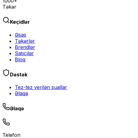
1000+
Təkər
Keçidlər
Əsas
Təkərlər
Brendlər
Satıcılar
Bloq
Dəstək
Tez-tez verilən suallar
Əlaqə
Əlaqə
Telefon