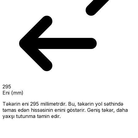
295
Eni (mm)
Təkərin eni
295
millimetrdir. Bu, təkərin yol səthində
təmas edən hissəsinin enini göstərir.
Geniş təkər, daha
yaxşı tutunma təmin edir.