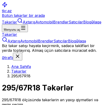
tkr.az
Bütün təkərlər bir arada
Təkərlər
Axtarış
Avtomobil
Brendlər
Satıcılar
Bloq
Əlaqə
Menyunu aç
Təkərlər
Axtarış
Avtomobil
Brendlər
Satıcılar
Bloq
Əlaqə
Biz təkər satışı həyata keçirmirik, sadəcə təklifləri bir
yerdə toplayırıq. Almaq üçün satıcılara müraciət edin.
Ətraflı
Ana Səhifə
Təkərlər
295/67R18
295/67R18
Təkərlər
295/67R18
ölçüsündə təkərlərin ən yaxşı qiymətləri və
geniş seçimi