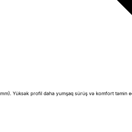
mm).
Yüksək profil daha yumşaq sürüş və komfort təmin ed