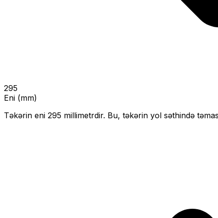
295
Eni (mm)
Təkərin eni
295
millimetrdir. Bu, təkərin yol səthində təmas