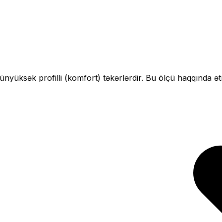
çün
yüksək profilli (komfort)
təkərlərdir. Bu ölçü haqqında ət