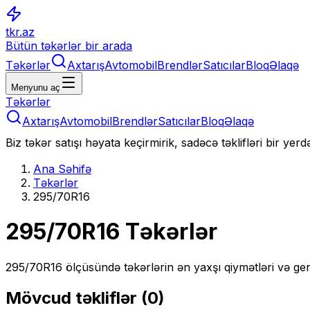
tkr.az
Bütün təkərlər bir arada
Təkərlər
Axtarış
Avtomobil
Brendlər
Satıcılar
Bloq
Əlaqə
Menyunu aç
Təkərlər
Axtarış
Avtomobil
Brendlər
Satıcılar
Bloq
Əlaqə
Biz təkər satışı həyata keçirmirik, sadəcə təklifləri bir yer
Ana Səhifə
Təkərlər
295/70R16
295/70R16
Təkərlər
295/70R16
ölçüsündə təkərlərin ən yaxşı qiymətləri və gen
Mövcud təkliflər (
0
)