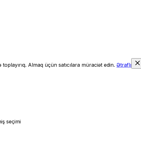
də toplayırıq. Almaq üçün satıcılara müraciət edin.
Ətraflı
iş seçimi