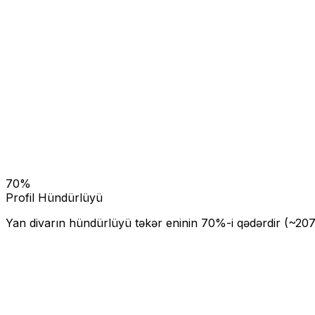
70
%
Profil Hündürlüyü
Yan divarın hündürlüyü təkər eninin
70
%-i qədərdir (~
207