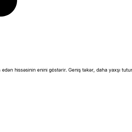
 edən hissəsinin enini göstərir.
Geniş təkər, daha yaxşı tutu