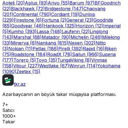
Aoteli
(20)
Aplus
(93)
Arivo
(55)
Barum
(97)
BFGoodrich
(22)
Blackhawk
(72)
Bridgestone
(147)
Chaoyang
(201)
Continental
(790)
Cordiant
(19)
Dunlop
(229)
Firestone
(6)
Fortuna
(2)
General
(23)
Goodride
(85)
Goodyear
(46)
Hankook
(325)
Horizon
(12)
Imperial
(5)
Kumho
(393)
Lassa
(148)
Laufenn
(22)
Linglong
(143)
Marshal
(68)
Matador
(90)
Michelin
(246)
Mileking
(33)
Minerva
(6)
Nankang
(815)
Nexen
(202)
Nitto
(3)
Nokian
(11)
Petlas
(186)
Pirelli
(392)
Rapid
(16)
Riken
(75)
Roadstone
(184)
RoadX
(78)
Sailun
(966)
Superia
(177)
Torero
(5)
Toyo
(35)
Tunga
Viking
(8)
Vinmax
(158)
Vitour
(227)
Westlake
(67)
Winrun
(114)
Yokohama
(1090)
Zeetex
(15)
tkr.az
Azərbaycanın ən böyük təkər müqayisə platforması.
7+
Satıcı
1000+
Təkər