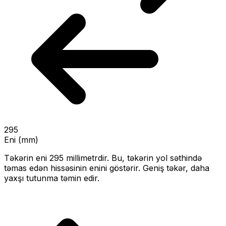
295
Eni (mm)
Təkərin eni
295
millimetrdir. Bu, təkərin yol səthində
təmas edən hissəsinin enini göstərir.
Geniş təkər, daha
yaxşı tutunma təmin edir.