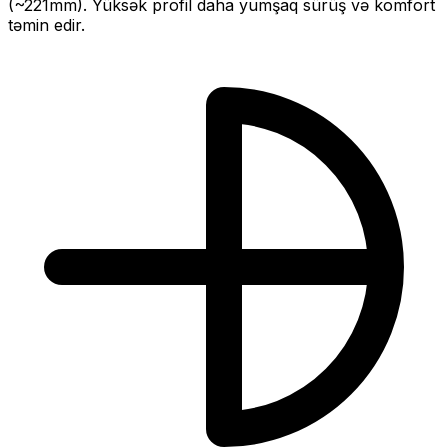
(~
221
mm).
Yüksək profil daha yumşaq sürüş və komfort
təmin edir.