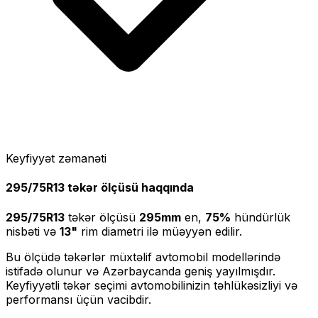
Keyfiyyət zəmanəti
295/75R13
təkər ölçüsü haqqında
295/75R13
təkər ölçüsü
295
mm
en,
75
%
hündürlük
nisbəti və
13
"
rim diametri ilə müəyyən edilir.
Bu ölçüdə təkərlər müxtəlif avtomobil modellərində
istifadə olunur və Azərbaycanda geniş yayılmışdır.
Keyfiyyətli təkər seçimi avtomobilinizin təhlükəsizliyi və
performansı üçün vacibdir.