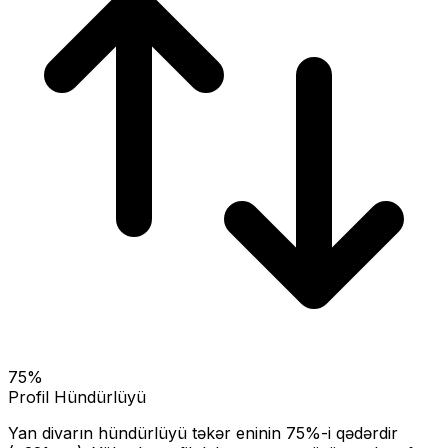
75
%
Profil Hündürlüyü
Yan divarın hündürlüyü təkər eninin
75
%-i qədərdir