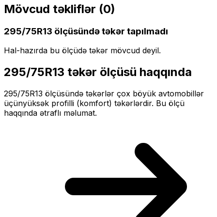
Mövcud təkliflər (
0
)
295/75R13
ölçüsündə təkər tapılmadı
Hal-hazırda bu ölçüdə təkər mövcud deyil.
295/75R13
təkər ölçüsü haqqında
295/75R13
ölçüsündə təkərlər
çox böyük
avtomobillər
üçün
yüksək profilli (komfort)
təkərlərdir. Bu ölçü
haqqında ətraflı məlumat.