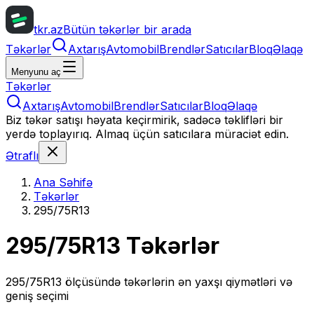
tkr.az
Bütün təkərlər bir arada
Təkərlər
Axtarış
Avtomobil
Brendlər
Satıcılar
Bloq
Əlaqə
Menyunu aç
Təkərlər
Axtarış
Avtomobil
Brendlər
Satıcılar
Bloq
Əlaqə
Biz təkər satışı həyata keçirmirik, sadəcə təklifləri bir
yerdə toplayırıq. Almaq üçün satıcılara müraciət edin.
Ətraflı
Ana Səhifə
Təkərlər
295/75R13
295/75R13
Təkərlər
295/75R13
ölçüsündə təkərlərin ən yaxşı qiymətləri və
geniş seçimi