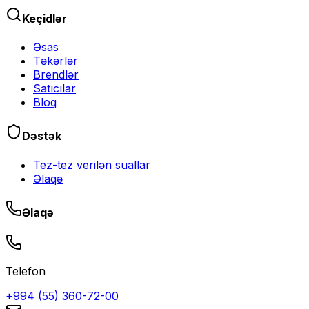
Keçidlər
Əsas
Təkərlər
Brendlər
Satıcılar
Bloq
Dəstək
Tez-tez verilən suallar
Əlaqə
Əlaqə
Telefon
+994 (55) 360-72-00