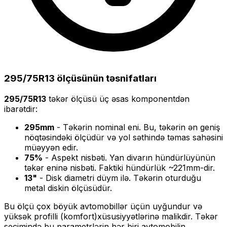
295/75R13
ölçüsünün təsnifatları
295/75R13
təkər ölçüsü üç əsas komponentdən
ibarətdir:
295
mm
- Təkərin nominal eni. Bu, təkərin ən geniş
nöqtəsindəki ölçüdür və yol səthində təmas sahəsini
müəyyən edir.
75
%
- Aspekt nisbəti. Yan divarın hündürlüyünün
təkər eninə nisbəti. Faktiki hündürlük ~
221
mm-dir.
13
"
- Disk diametri düym ilə. Təkərin oturduğu
metal diskin ölçüsüdür.
Bu ölçü
çox böyük
avtomobillər üçün uyğundur və
yüksək profilli (komfort)
xüsusiyyətlərinə malikdir. Təkər
seçimində bu parametrlərin hər biri avtomobilin