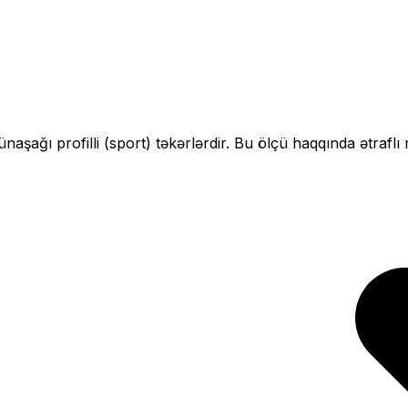
çün
aşağı profilli (sport)
təkərlərdir. Bu ölçü haqqında ətraflı