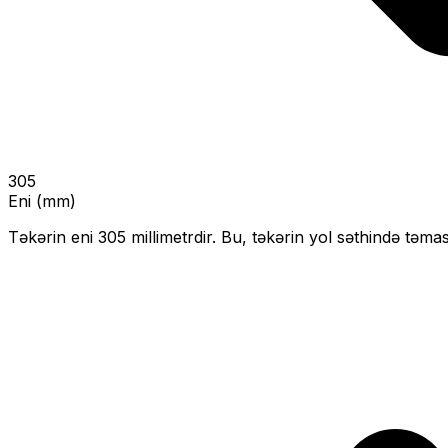
305
Eni (mm)
Təkərin eni
305
millimetrdir. Bu, təkərin yol səthində təmas