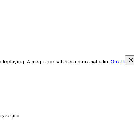
də toplayırıq. Almaq üçün satıcılara müraciət edin.
Ətraflı
iş seçimi