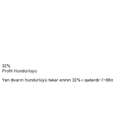
32
%
Profil Hündürlüyü
Yan divarın hündürlüyü təkər eninin
32
%-i qədərdir (~
98