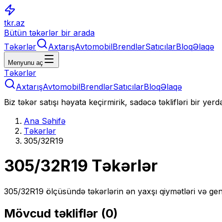
tkr.az
Bütün təkərlər bir arada
Təkərlər
Axtarış
Avtomobil
Brendlər
Satıcılar
Bloq
Əlaqə
Menyunu aç
Təkərlər
Axtarış
Avtomobil
Brendlər
Satıcılar
Bloq
Əlaqə
Biz təkər satışı həyata keçirmirik, sadəcə təklifləri bir yer
Ana Səhifə
Təkərlər
305/32R19
305/32R19
Təkərlər
305/32R19
ölçüsündə təkərlərin ən yaxşı qiymətləri və gen
Mövcud təkliflər (
0
)