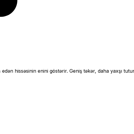
 edən hissəsinin enini göstərir.
Geniş təkər, daha yaxşı tutu