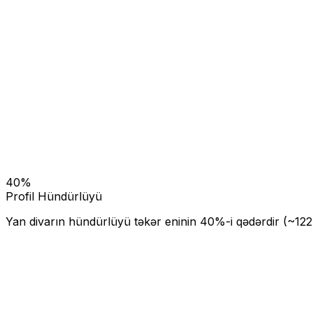
40
%
Profil Hündürlüyü
Yan divarın hündürlüyü təkər eninin
40
%-i qədərdir (~
122