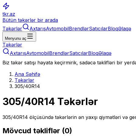
tkr.az
Bütün təkərlər bir arada
Təkərlər
Axtarış
Avtomobil
Brendlər
Satıcılar
Bloq
Əlaqə
Menyunu aç
Təkərlər
Axtarış
Avtomobil
Brendlər
Satıcılar
Bloq
Əlaqə
Biz təkər satışı həyata keçirmirik, sadəcə təklifləri bir yer
Ana Səhifə
Təkərlər
305/40R14
305/40R14
Təkərlər
305/40R14
ölçüsündə təkərlərin ən yaxşı qiymətləri və gen
Mövcud təkliflər (
0
)