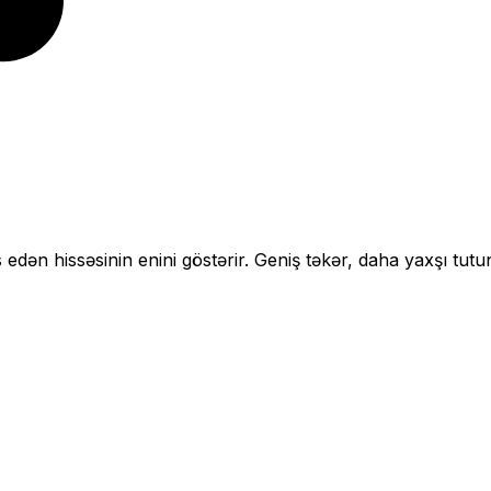
 edən hissəsinin enini göstərir.
Geniş təkər, daha yaxşı tutu