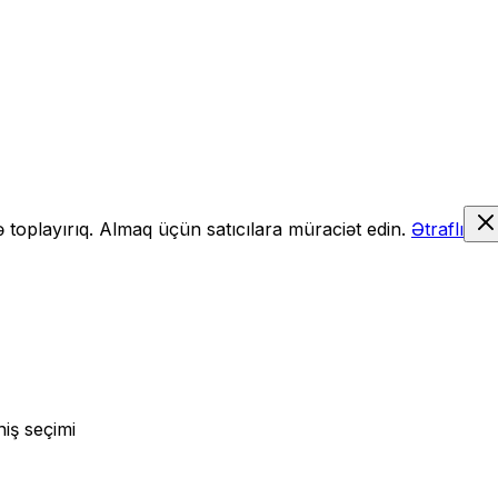
də toplayırıq. Almaq üçün satıcılara müraciət edin.
Ətraflı
iş seçimi