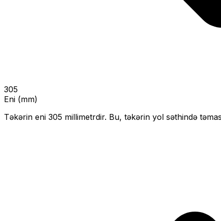
305
Eni (mm)
Təkərin eni
305
millimetrdir. Bu, təkərin yol səthində təmas