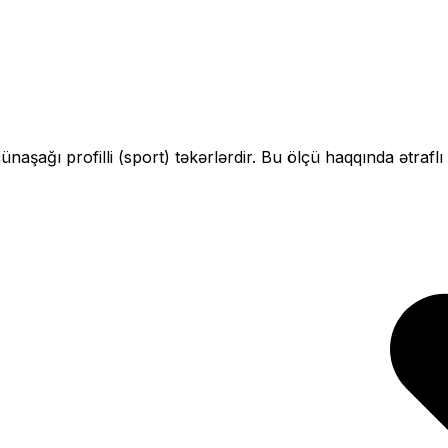
çün
aşağı profilli (sport)
təkərlərdir. Bu ölçü haqqında ətrafl