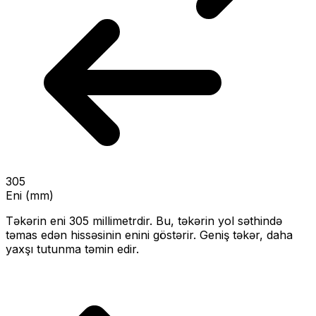
305
Eni (mm)
Təkərin eni
305
millimetrdir. Bu, təkərin yol səthində
təmas edən hissəsinin enini göstərir.
Geniş təkər, daha
yaxşı tutunma təmin edir.