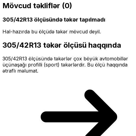
Mövcud təkliflər (
0
)
305/42R13
ölçüsündə təkər tapılmadı
Hal-hazırda bu ölçüdə təkər mövcud deyil.
305/42R13
təkər ölçüsü haqqında
305/42R13
ölçüsündə təkərlər
çox böyük
avtomobillər
üçün
aşağı profilli (sport)
təkərlərdir. Bu ölçü haqqında
ətraflı məlumat.