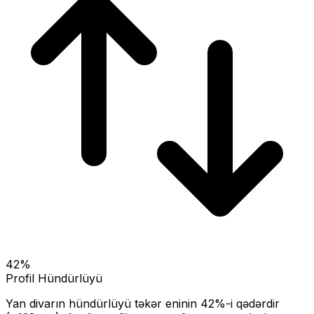
42
%
Profil Hündürlüyü
Yan divarın hündürlüyü təkər eninin
42
%-i qədərdir