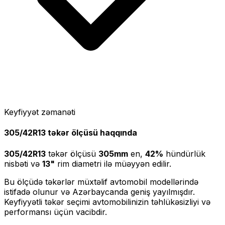
Keyfiyyət zəmanəti
305/42R13
təkər ölçüsü haqqında
305/42R13
təkər ölçüsü
305
mm
en,
42
%
hündürlük
nisbəti və
13
"
rim diametri ilə müəyyən edilir.
Bu ölçüdə təkərlər müxtəlif avtomobil modellərində
istifadə olunur və Azərbaycanda geniş yayılmışdır.
Keyfiyyətli təkər seçimi avtomobilinizin təhlükəsizliyi və
performansı üçün vacibdir.