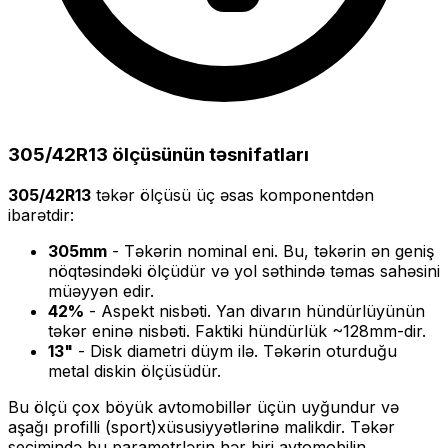
305/42R13
ölçüsünün təsnifatları
305/42R13
təkər ölçüsü üç əsas komponentdən
ibarətdir:
305
mm
- Təkərin nominal eni. Bu, təkərin ən geniş
nöqtəsindəki ölçüdür və yol səthində təmas sahəsini
müəyyən edir.
42
%
- Aspekt nisbəti. Yan divarın hündürlüyünün
təkər eninə nisbəti. Faktiki hündürlük ~
128
mm-dir.
13
"
- Disk diametri düym ilə. Təkərin oturduğu
metal diskin ölçüsüdür.
Bu ölçü
çox böyük
avtomobillər üçün uyğundur və
aşağı profilli (sport)
xüsusiyyətlərinə malikdir. Təkər
seçimində bu parametrlərin hər biri avtomobilin