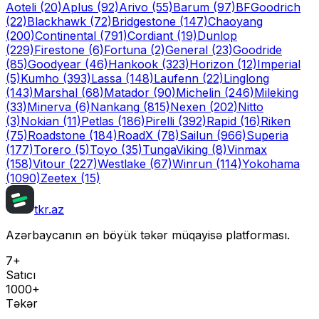
Aoteli
(20)
Aplus
(92)
Arivo
(55)
Barum
(97)
BFGoodrich
(22)
Blackhawk
(72)
Bridgestone
(147)
Chaoyang
(200)
Continental
(791)
Cordiant
(19)
Dunlop
(229)
Firestone
(6)
Fortuna
(2)
General
(23)
Goodride
(85)
Goodyear
(46)
Hankook
(323)
Horizon
(12)
Imperial
(5)
Kumho
(393)
Lassa
(148)
Laufenn
(22)
Linglong
(143)
Marshal
(68)
Matador
(90)
Michelin
(246)
Mileking
(33)
Minerva
(6)
Nankang
(815)
Nexen
(202)
Nitto
(3)
Nokian
(11)
Petlas
(186)
Pirelli
(392)
Rapid
(16)
Riken
(75)
Roadstone
(184)
RoadX
(78)
Sailun
(966)
Superia
(177)
Torero
(5)
Toyo
(35)
Tunga
Viking
(8)
Vinmax
(158)
Vitour
(227)
Westlake
(67)
Winrun
(114)
Yokohama
(1090)
Zeetex
(15)
tkr.az
Azərbaycanın ən böyük təkər müqayisə platforması.
7+
Satıcı
1000+
Təkər