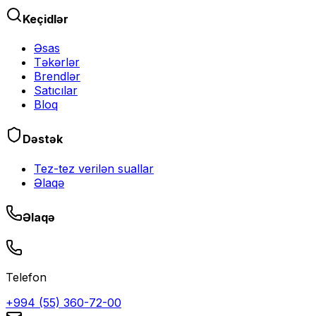
Keçidlər
Əsas
Təkərlər
Brendlər
Satıcılar
Bloq
Dəstək
Tez-tez verilən suallar
Əlaqə
Əlaqə
Telefon
+994 (55) 360-72-00