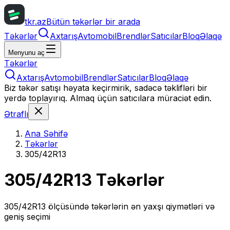
tkr.az
Bütün təkərlər bir arada
Təkərlər
Axtarış
Avtomobil
Brendlər
Satıcılar
Bloq
Əlaqə
Menyunu aç
Təkərlər
Axtarış
Avtomobil
Brendlər
Satıcılar
Bloq
Əlaqə
Biz təkər satışı həyata keçirmirik, sadəcə təklifləri bir
yerdə toplayırıq. Almaq üçün satıcılara müraciət edin.
Ətraflı
Ana Səhifə
Təkərlər
305/42R13
305/42R13
Təkərlər
305/42R13
ölçüsündə təkərlərin ən yaxşı qiymətləri və
geniş seçimi