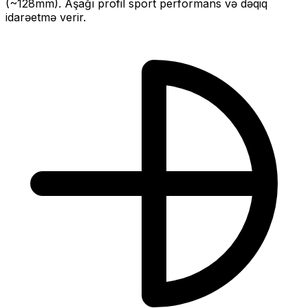
(~
128
mm).
Aşağı profil sport performans və dəqiq
idarəetmə verir.