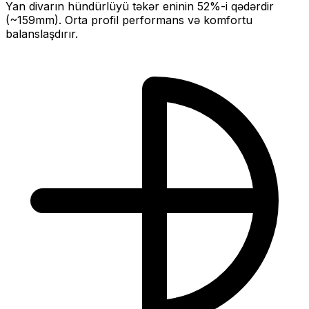
Yan divarın hündürlüyü təkər eninin
52
%-i qədərdir
(~
159
mm).
Orta profil performans və komfortu
balanslaşdırır.