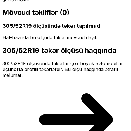
Mövcud təkliflər (
0
)
305/52R19
ölçüsündə təkər tapılmadı
Hal-hazırda bu ölçüdə təkər mövcud deyil.
305/52R19
təkər ölçüsü haqqında
305/52R19
ölçüsündə təkərlər
çox böyük
avtomobillər
üçün
orta profilli
təkərlərdir. Bu ölçü haqqında ətraflı
məlumat.