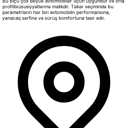
Bu ölçü
çox böyük
avtomobillər üçün uyğundur və
orta
profilli
xüsusiyyətlərinə malikdir. Təkər seçimində bu
parametrlərin hər biri avtomobilin performansına,
yanacaq sərfinə və sürüş komfortuna təsir edir.