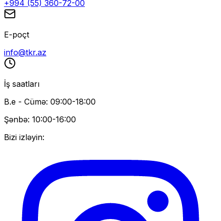
+994 (55) 360-72-00
E-poçt
info@tkr.az
İş saatları
B.e - Cümə: 09:00-18:00
Şənbə: 10:00-16:00
Bizi izləyin: