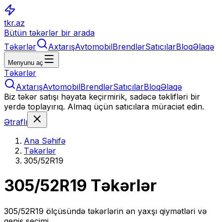
tkr.az
Bütün təkərlər bir arada
Təkərlər
Axtarış
Avtomobil
Brendlər
Satıcılar
Bloq
Əlaqə
Menyunu aç
Təkərlər
Axtarış
Avtomobil
Brendlər
Satıcılar
Bloq
Əlaqə
Biz təkər satışı həyata keçirmirik, sadəcə təklifləri bir
yerdə toplayırıq. Almaq üçün satıcılara müraciət edin.
Ətraflı
Ana Səhifə
Təkərlər
305/52R19
305/52R19
Təkərlər
305/52R19
ölçüsündə təkərlərin ən yaxşı qiymətləri və
geniş seçimi