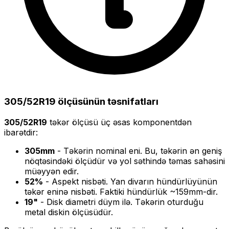
305/52R19
ölçüsünün təsnifatları
305/52R19
təkər ölçüsü üç əsas komponentdən
ibarətdir:
305
mm
- Təkərin nominal eni. Bu, təkərin ən geniş
nöqtəsindəki ölçüdür və yol səthində təmas sahəsini
müəyyən edir.
52
%
- Aspekt nisbəti. Yan divarın hündürlüyünün
təkər eninə nisbəti. Faktiki hündürlük ~
159
mm-dir.
19
"
- Disk diametri düym ilə. Təkərin oturduğu
metal diskin ölçüsüdür.