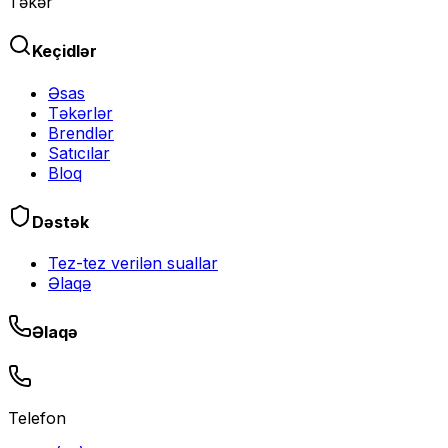
Təkər
Keçidlər
Əsas
Təkərlər
Brendlər
Satıcılar
Bloq
Dəstək
Tez-tez verilən suallar
Əlaqə
Əlaqə
Telefon