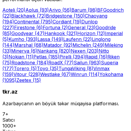
Aoteli
(20)
Aplus
(93)
Arivo
(56)
Barum
(98)
BFGoodrich
(22)
Blackhawk
(72)
Bridgestone
(150)
Chaoyang
(194)
Continental
(795)
Cordiant
(19)
Dunlop
(227)
Firestone
(6)
Fortuna
(2)
General
(23)
Goodride
(85)
Goodyear
(47)
Hankook
(321)
Horizon
(12)
Imperial
(5)
Kumho
(393)
Lassa
(149)
Laufenn
(22)
Linglong
(144)
Marshal
(68)
Matador
(92)
Michelin
(249)
Mileking
(33)
Minerva
(6)
Nankang
(820)
Nexen
(203)
Nitto
(3)
Nokian
(11)
Petlas
(185)
Pirelli
(394)
Rapid
(16)
Riken
(75)
Roadstone
(184)
RoadX
(77)
Sailun
(963)
Superia
(177)
Torero
(5)
Toyo
(35)
Tunga
Viking
(8)
Vinmax
(159)
Vitour
(228)
Westlake
(67)
Winrun
(114)
Yokohama
(1095)
Zeetex
(15)
tkr.az
Azərbaycanın ən böyük təkər müqayisə platforması.
7+
Satıcı
1000+