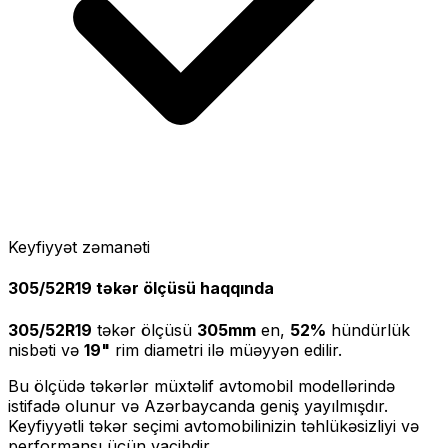
Keyfiyyət zəmanəti
305/52R19
təkər ölçüsü haqqında
305/52R19
təkər ölçüsü
305
mm
en,
52
%
hündürlük
nisbəti və
19
"
rim diametri ilə müəyyən edilir.
Bu ölçüdə təkərlər müxtəlif avtomobil modellərində
istifadə olunur və Azərbaycanda geniş yayılmışdır.
Keyfiyyətli təkər seçimi avtomobilinizin təhlükəsizliyi və
performansı üçün vacibdir.