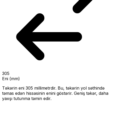
305
Eni (mm)
Təkərin eni
305
millimetrdir. Bu, təkərin yol səthində
təmas edən hissəsinin enini göstərir.
Geniş təkər, daha
yaxşı tutunma təmin edir.