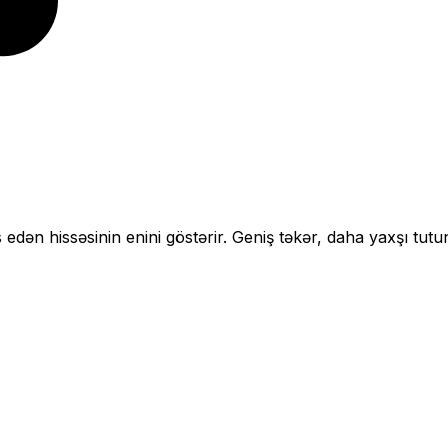
 edən hissəsinin enini göstərir.
Geniş təkər, daha yaxşı tutu