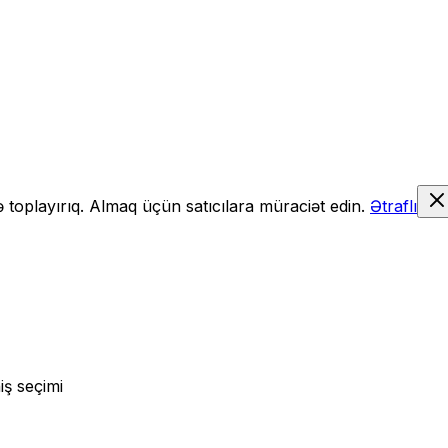
də toplayırıq. Almaq üçün satıcılara müraciət edin.
Ətraflı
iş seçimi