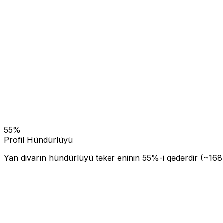
55
%
Profil Hündürlüyü
Yan divarın hündürlüyü təkər eninin
55
%-i qədərdir (~
168