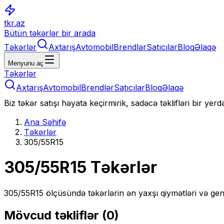
tkr.az
Bütün təkərlər bir arada
Təkərlər
Axtarış
Avtomobil
Brendlər
Satıcılar
Bloq
Əlaqə
Menyunu aç
Təkərlər
Axtarış
Avtomobil
Brendlər
Satıcılar
Bloq
Əlaqə
Biz təkər satışı həyata keçirmirik, sadəcə təklifləri bir yer
Ana Səhifə
Təkərlər
305/55R15
305/55R15
Təkərlər
305/55R15
ölçüsündə təkərlərin ən yaxşı qiymətləri və gen
Mövcud təkliflər (
0
)