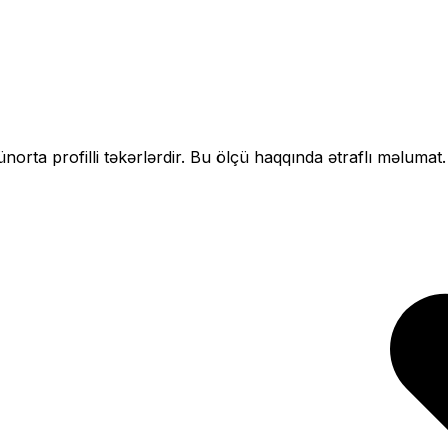
ün
orta profilli
təkərlərdir. Bu ölçü haqqında ətraflı məlumat.