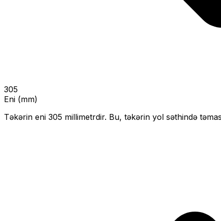
305
Eni (mm)
Təkərin eni
305
millimetrdir. Bu, təkərin yol səthində təmas