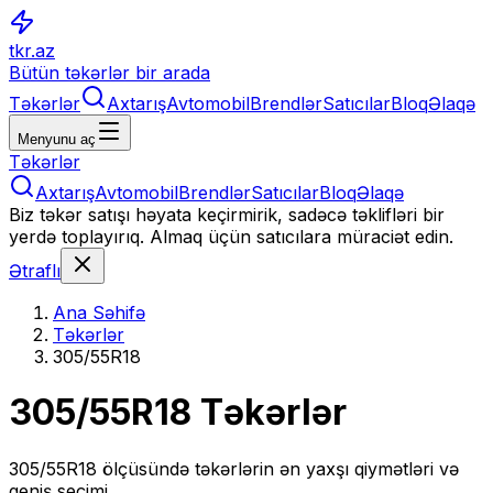
tkr.az
Bütün təkərlər bir arada
Təkərlər
Axtarış
Avtomobil
Brendlər
Satıcılar
Bloq
Əlaqə
Menyunu aç
Təkərlər
Axtarış
Avtomobil
Brendlər
Satıcılar
Bloq
Əlaqə
Biz təkər satışı həyata keçirmirik, sadəcə təklifləri bir
yerdə toplayırıq. Almaq üçün satıcılara müraciət edin.
Ətraflı
Ana Səhifə
Təkərlər
305/55R18
305/55R18
Təkərlər
305/55R18
ölçüsündə təkərlərin ən yaxşı qiymətləri və
geniş seçimi