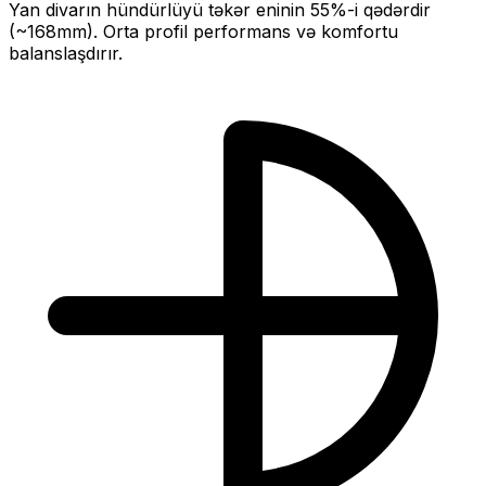
Yan divarın hündürlüyü təkər eninin
55
%-i qədərdir
(~
168
mm).
Orta profil performans və komfortu
balanslaşdırır.