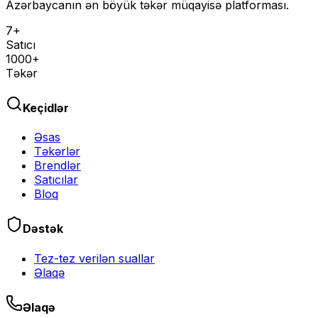
Azərbaycanın ən böyük təkər müqayisə platforması.
7+
Satıcı
1000+
Təkər
Keçidlər
Əsas
Təkərlər
Brendlər
Satıcılar
Bloq
Dəstək
Tez-tez verilən suallar
Əlaqə
Əlaqə