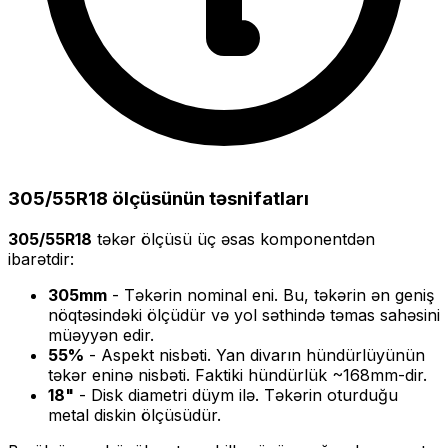
305/55R18
ölçüsünün təsnifatları
305/55R18
təkər ölçüsü üç əsas komponentdən
ibarətdir:
305
mm
- Təkərin nominal eni. Bu, təkərin ən geniş
nöqtəsindəki ölçüdür və yol səthində təmas sahəsini
müəyyən edir.
55
%
- Aspekt nisbəti. Yan divarın hündürlüyünün
təkər eninə nisbəti. Faktiki hündürlük ~
168
mm-dir.
18
"
- Disk diametri düym ilə. Təkərin oturduğu
metal diskin ölçüsüdür.