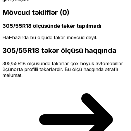
Mövcud təkliflər (
0
)
305/55R18
ölçüsündə təkər tapılmadı
Hal-hazırda bu ölçüdə təkər mövcud deyil.
305/55R18
təkər ölçüsü haqqında
305/55R18
ölçüsündə təkərlər
çox böyük
avtomobillər
üçün
orta profilli
təkərlərdir. Bu ölçü haqqında ətraflı
məlumat.