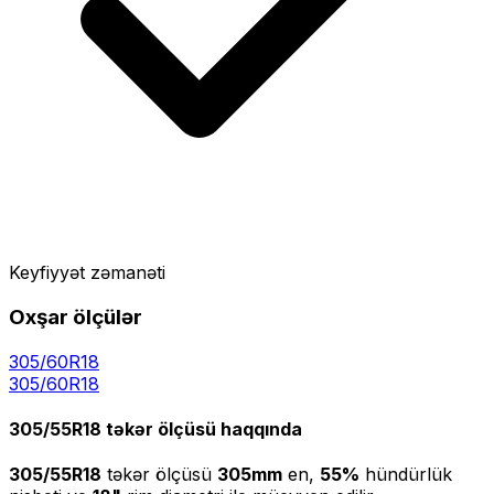
Keyfiyyət zəmanəti
Oxşar ölçülər
305/60R18
305
/
60
R
18
305/55R18
təkər ölçüsü haqqında
305/55R18
təkər ölçüsü
305
mm
en,
55
%
hündürlük