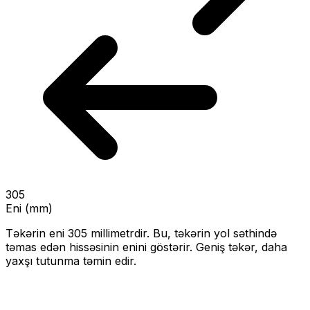
305
Eni (mm)
Təkərin eni
305
millimetrdir. Bu, təkərin yol səthində
təmas edən hissəsinin enini göstərir.
Geniş təkər, daha
yaxşı tutunma təmin edir.