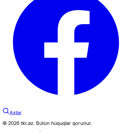
Axtar
©
2026
tkr.az. Bütün hüquqlar qorunur.