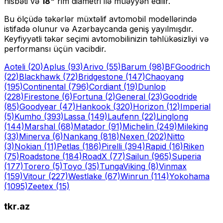
nisbəti və
18
"
rim diametri ilə müəyyən edilir.
Bu ölçüdə təkərlər müxtəlif avtomobil modellərində
istifadə olunur və Azərbaycanda geniş yayılmışdır.
Keyfiyyətli təkər seçimi avtomobilinizin təhlükəsizliyi və
performansı üçün vacibdir.
Aoteli
(20)
Aplus
(93)
Arivo
(55)
Barum
(98)
BFGoodrich
(22)
Blackhawk
(72)
Bridgestone
(147)
Chaoyang
(195)
Continental
(796)
Cordiant
(19)
Dunlop
(228)
Firestone
(6)
Fortuna
(2)
General
(23)
Goodride
(85)
Goodyear
(47)
Hankook
(320)
Horizon
(12)
Imperial
(5)
Kumho
(393)
Lassa
(149)
Laufenn
(22)
Linglong
(144)
Marshal
(68)
Matador
(91)
Michelin
(249)
Mileking
(33)
Minerva
(6)
Nankang
(818)
Nexen
(202)
Nitto
(3)
Nokian
(11)
Petlas
(186)
Pirelli
(394)
Rapid
(16)
Riken
(75)
Roadstone
(184)
RoadX
(77)
Sailun
(965)
Superia
(177)
Torero
(5)
Toyo
(35)
Tunga
Viking
(8)
Vinmax
(159)
Vitour
(227)
Westlake
(67)
Winrun
(114)
Yokohama
(1095)
Zeetex
(15)
tkr.az