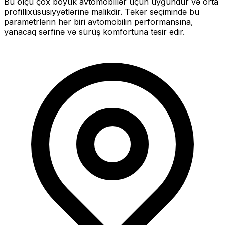
Bu ölçü
çox böyük
avtomobillər üçün uyğundur və
orta
profilli
xüsusiyyətlərinə malikdir. Təkər seçimində bu
parametrlərin hər biri avtomobilin performansına,
yanacaq sərfinə və sürüş komfortuna təsir edir.