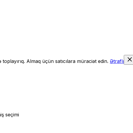
də toplayırıq. Almaq üçün satıcılara müraciət edin.
Ətraflı
iş seçimi