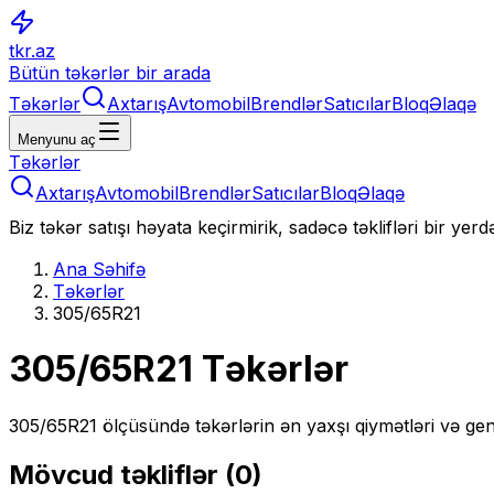
tkr.az
Bütün təkərlər bir arada
Təkərlər
Axtarış
Avtomobil
Brendlər
Satıcılar
Bloq
Əlaqə
Menyunu aç
Təkərlər
Axtarış
Avtomobil
Brendlər
Satıcılar
Bloq
Əlaqə
Biz təkər satışı həyata keçirmirik, sadəcə təklifləri bir yer
Ana Səhifə
Təkərlər
305/65R21
305/65R21
Təkərlər
305/65R21
ölçüsündə təkərlərin ən yaxşı qiymətləri və gen
Mövcud təkliflər (
0
)