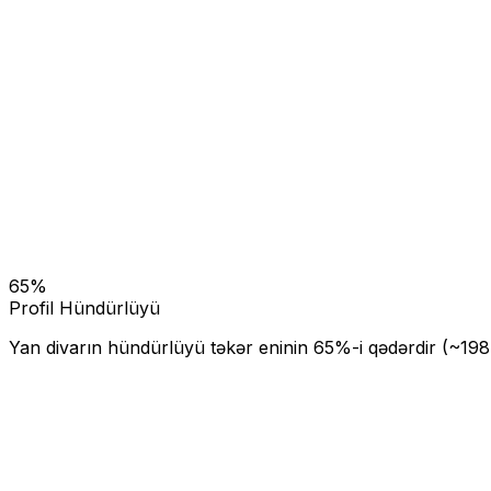
65
%
Profil Hündürlüyü
Yan divarın hündürlüyü təkər eninin
65
%-i qədərdir (~
198