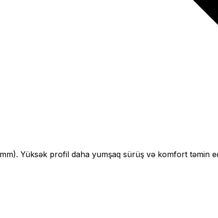
mm).
Yüksək profil daha yumşaq sürüş və komfort təmin ed