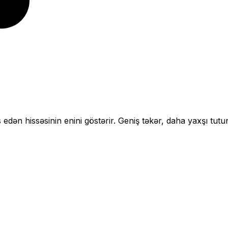
 edən hissəsinin enini göstərir.
Geniş təkər, daha yaxşı tutu