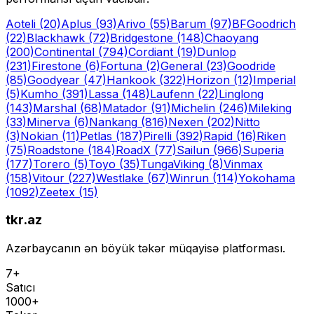
Aoteli
(20)
Aplus
(93)
Arivo
(55)
Barum
(97)
BFGoodrich
(22)
Blackhawk
(72)
Bridgestone
(148)
Chaoyang
(200)
Continental
(794)
Cordiant
(19)
Dunlop
(231)
Firestone
(6)
Fortuna
(2)
General
(23)
Goodride
(85)
Goodyear
(47)
Hankook
(322)
Horizon
(12)
Imperial
(5)
Kumho
(391)
Lassa
(148)
Laufenn
(22)
Linglong
(143)
Marshal
(68)
Matador
(91)
Michelin
(246)
Mileking
(33)
Minerva
(6)
Nankang
(816)
Nexen
(202)
Nitto
(3)
Nokian
(11)
Petlas
(187)
Pirelli
(392)
Rapid
(16)
Riken
(75)
Roadstone
(184)
RoadX
(77)
Sailun
(966)
Superia
(177)
Torero
(5)
Toyo
(35)
Tunga
Viking
(8)
Vinmax
(158)
Vitour
(227)
Westlake
(67)
Winrun
(114)
Yokohama
(1092)
Zeetex
(15)
tkr.az
Azərbaycanın ən böyük təkər müqayisə platforması.
7+
Satıcı
1000+