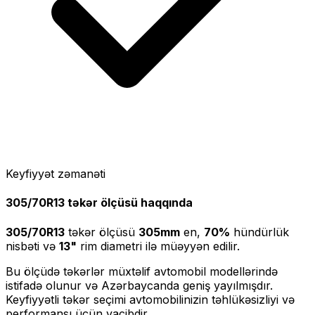
Keyfiyyət zəmanəti
305/70R13
təkər ölçüsü haqqında
305/70R13
təkər ölçüsü
305
mm
en,
70
%
hündürlük
nisbəti və
13
"
rim diametri ilə müəyyən edilir.
Bu ölçüdə təkərlər müxtəlif avtomobil modellərində
istifadə olunur və Azərbaycanda geniş yayılmışdır.
Keyfiyyətli təkər seçimi avtomobilinizin təhlükəsizliyi və
performansı üçün vacibdir.