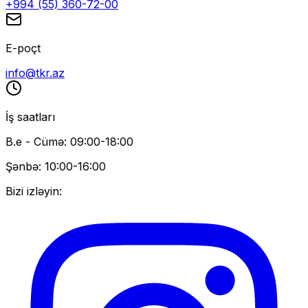
+994 (55) 360-72-00
E-poçt
info@tkr.az
İş saatları
B.e - Cümə: 09:00-18:00
Şənbə: 10:00-16:00
Bizi izləyin: