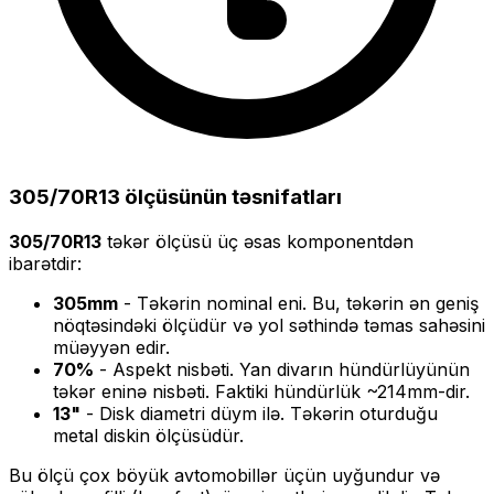
305/70R13
ölçüsünün təsnifatları
305/70R13
təkər ölçüsü üç əsas komponentdən
ibarətdir:
305
mm
- Təkərin nominal eni. Bu, təkərin ən geniş
nöqtəsindəki ölçüdür və yol səthində təmas sahəsini
müəyyən edir.
70
%
- Aspekt nisbəti. Yan divarın hündürlüyünün
təkər eninə nisbəti. Faktiki hündürlük ~
214
mm-dir.
13
"
- Disk diametri düym ilə. Təkərin oturduğu
metal diskin ölçüsüdür.
Bu ölçü
çox böyük
avtomobillər üçün uyğundur və