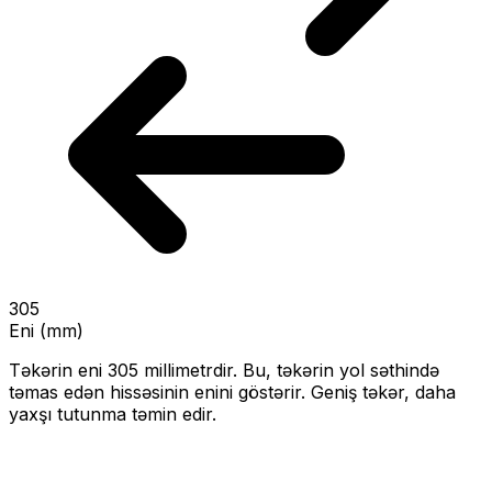
305
Eni (mm)
Təkərin eni
305
millimetrdir. Bu, təkərin yol səthində
təmas edən hissəsinin enini göstərir.
Geniş təkər, daha
yaxşı tutunma təmin edir.