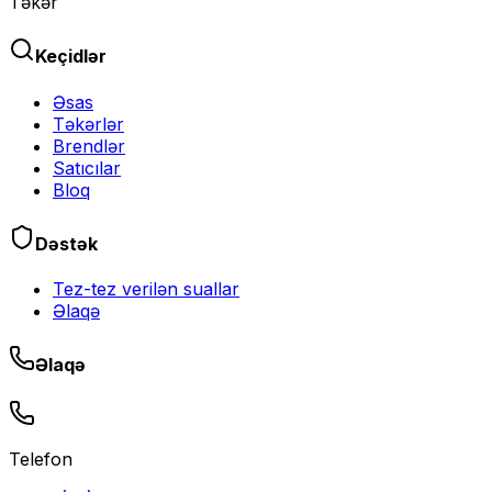
Təkər
Keçidlər
Əsas
Təkərlər
Brendlər
Satıcılar
Bloq
Dəstək
Tez-tez verilən suallar
Əlaqə
Əlaqə
Telefon