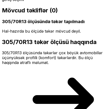
Mövcud təkliflər (
0
)
305/70R13
ölçüsündə təkər tapılmadı
Hal-hazırda bu ölçüdə təkər mövcud deyil.
305/70R13
təkər ölçüsü haqqında
305/70R13
ölçüsündə təkərlər
çox böyük
avtomobillər
üçün
yüksək profilli (komfort)
təkərlərdir. Bu ölçü
haqqında ətraflı məlumat.