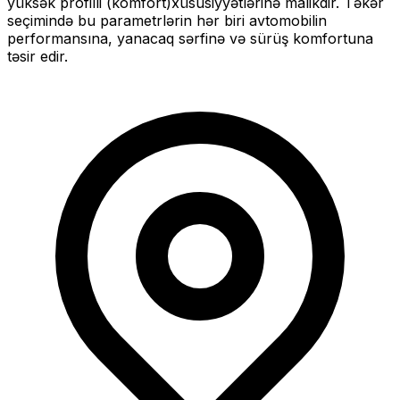
yüksək profilli (komfort)
xüsusiyyətlərinə malikdir. Təkər
seçimində bu parametrlərin hər biri avtomobilin
performansına, yanacaq sərfinə və sürüş komfortuna
təsir edir.