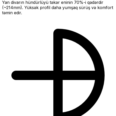
Yan divarın hündürlüyü təkər eninin
70
%-i qədərdir
(~
214
mm).
Yüksək profil daha yumşaq sürüş və komfort
təmin edir.