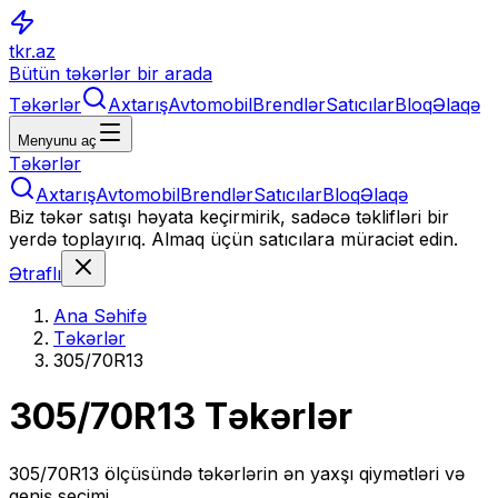
tkr.az
Bütün təkərlər bir arada
Təkərlər
Axtarış
Avtomobil
Brendlər
Satıcılar
Bloq
Əlaqə
Menyunu aç
Təkərlər
Axtarış
Avtomobil
Brendlər
Satıcılar
Bloq
Əlaqə
Biz təkər satışı həyata keçirmirik, sadəcə təklifləri bir
yerdə toplayırıq. Almaq üçün satıcılara müraciət edin.
Ətraflı
Ana Səhifə
Təkərlər
305/70R13
305/70R13
Təkərlər
305/70R13
ölçüsündə təkərlərin ən yaxşı qiymətləri və
geniş seçimi