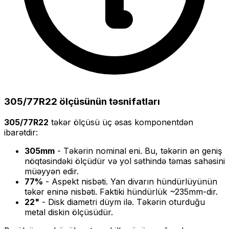
305/77R22
ölçüsünün təsnifatları
305/77R22
təkər ölçüsü üç əsas komponentdən
ibarətdir:
305
mm
- Təkərin nominal eni. Bu, təkərin ən geniş
nöqtəsindəki ölçüdür və yol səthində təmas sahəsini
müəyyən edir.
77
%
- Aspekt nisbəti. Yan divarın hündürlüyünün
təkər eninə nisbəti. Faktiki hündürlük ~
235
mm-dir.
22
"
- Disk diametri düym ilə. Təkərin oturduğu
metal diskin ölçüsüdür.