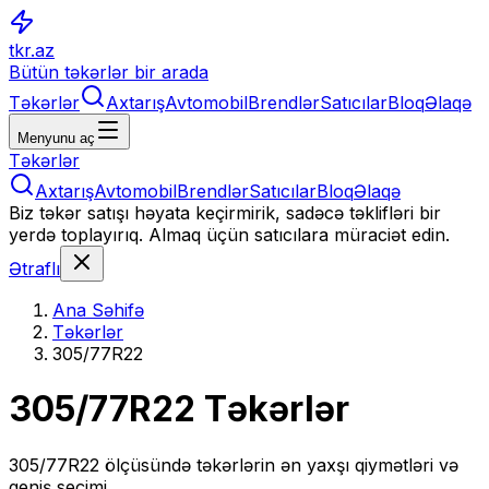
tkr.az
Bütün təkərlər bir arada
Təkərlər
Axtarış
Avtomobil
Brendlər
Satıcılar
Bloq
Əlaqə
Menyunu aç
Təkərlər
Axtarış
Avtomobil
Brendlər
Satıcılar
Bloq
Əlaqə
Biz təkər satışı həyata keçirmirik, sadəcə təklifləri bir
yerdə toplayırıq. Almaq üçün satıcılara müraciət edin.
Ətraflı
Ana Səhifə
Təkərlər
305/77R22
305/77R22
Təkərlər
305/77R22
ölçüsündə təkərlərin ən yaxşı qiymətləri və
geniş seçimi