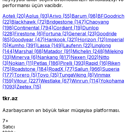
performansı üçün vacibdir.
Aoteli
(20)
Aplus
(93)
Arivo
(55)
Barum
(98)
BFGoodrich
(22)
Blackhawk
(72)
Bridgestone
(147)
Chaoyang
(198)
Continental
(794)
Cordiant
(19)
Dunlop
(228)
Firestone
(6)
Fortuna
(2)
General
(23)
Goodride
(85)
Goodyear
(47)
Hankook
(321)
Horizon
(12)
Imperial
(5)
Kumho
(391)
Lassa
(149)
Laufenn
(22)
Linglong
(144)
Marshal
(68)
Matador
(91)
Michelin
(248)
Mileking
(33)
Minerva
(6)
Nankang
(817)
Nexen
(202)
Nitto
(3)
Nokian
(11)
Petlas
(186)
Pirelli
(393)
Rapid
(16)
Riken
(75)
Roadstone
(184)
RoadX
(77)
Sailun
(966)
Superia
(177)
Torero
(5)
Toyo
(35)
Tunga
Viking
(8)
Vinmax
(159)
Vitour
(227)
Westlake
(67)
Winrun
(114)
Yokohama
(1093)
Zeetex
(15)
tkr.az
Azərbaycanın ən böyük təkər müqayisə platforması.
7+
Satıcı