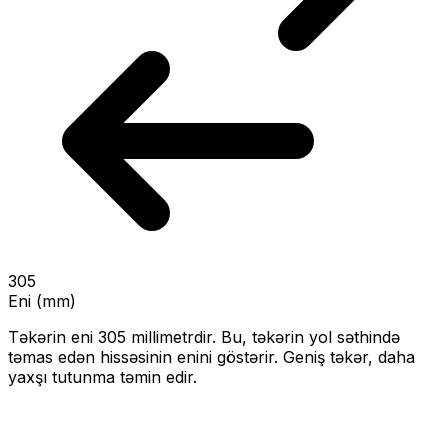
305
Eni (mm)
Təkərin eni
305
millimetrdir. Bu, təkərin yol səthində
təmas edən hissəsinin enini göstərir.
Geniş təkər, daha
yaxşı tutunma təmin edir.