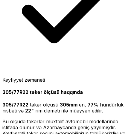
Keyfiyyət zəmanəti
305/77R22
təkər ölçüsü haqqında
305/77R22
təkər ölçüsü
305
mm
en,
77
%
hündürlük
nisbəti və
22
"
rim diametri ilə müəyyən edilir.
Bu ölçüdə təkərlər müxtəlif avtomobil modellərində
istifadə olunur və Azərbaycanda geniş yayılmışdır.
Keyfiyyətli təkər seçimi avtomobilinizin təhlükəsizliyi və