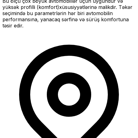
Bu ölçü
çox böyük
avtomobillər üçün uyğundur və
yüksək profilli (komfort)
xüsusiyyətlərinə malikdir. Təkər
seçimində bu parametrlərin hər biri avtomobilin
performansına, yanacaq sərfinə və sürüş komfortuna
təsir edir.