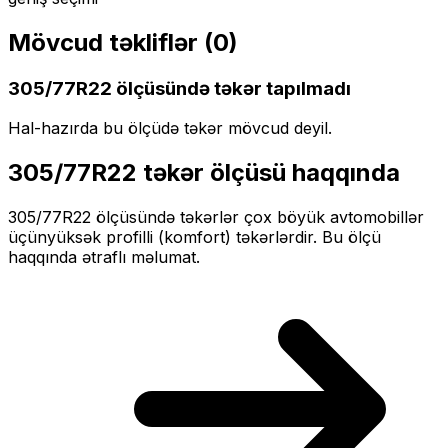
Mövcud təkliflər (
0
)
305/77R22
ölçüsündə təkər tapılmadı
Hal-hazırda bu ölçüdə təkər mövcud deyil.
305/77R22
təkər ölçüsü haqqında
305/77R22
ölçüsündə təkərlər
çox böyük
avtomobillər
üçün
yüksək profilli (komfort)
təkərlərdir. Bu ölçü
haqqında ətraflı məlumat.