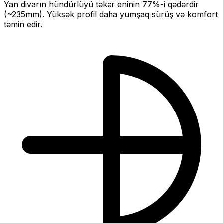
Yan divarın hündürlüyü təkər eninin
77
%-i qədərdir
(~
235
mm).
Yüksək profil daha yumşaq sürüş və komfort
təmin edir.