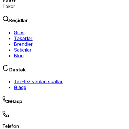
1000+
Təkər
Keçidlər
Əsas
Təkərlər
Brendlər
Satıcılar
Bloq
Dəstək
Tez-tez verilən suallar
Əlaqə
Əlaqə
Telefon