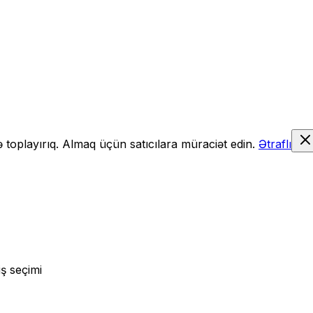
də toplayırıq. Almaq üçün satıcılara müraciət edin.
Ətraflı
ş seçimi