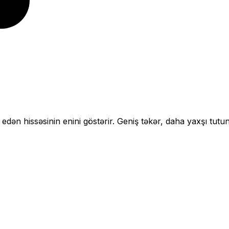
 edən hissəsinin enini göstərir.
Geniş təkər, daha yaxşı tutun