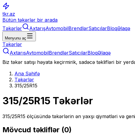
tkr.az
Bütün təkərlər bir arada
Təkərlər
Axtarış
Avtomobil
Brendlər
Satıcılar
Bloq
Əlaqə
Menyunu aç
Təkərlər
Axtarış
Avtomobil
Brendlər
Satıcılar
Bloq
Əlaqə
Biz təkər satışı həyata keçirmirik, sadəcə təklifləri bir yer
Ana Səhifə
Təkərlər
315/25R15
315/25R15
Təkərlər
315/25R15
ölçüsündə təkərlərin ən yaxşı qiymətləri və geni
Mövcud təkliflər (
0
)