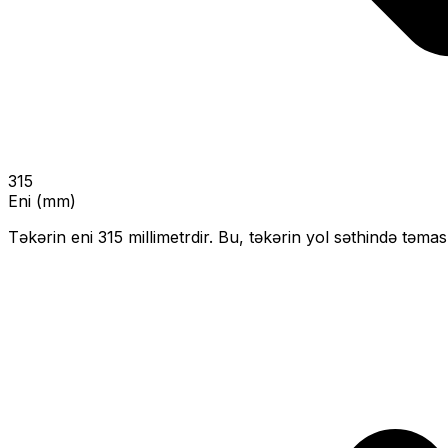
315
Eni (mm)
Təkərin eni
315
millimetrdir. Bu, təkərin yol səthində təmas