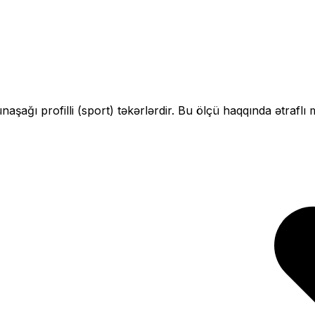
ün
aşağı profilli (sport)
təkərlərdir. Bu ölçü haqqında ətraflı