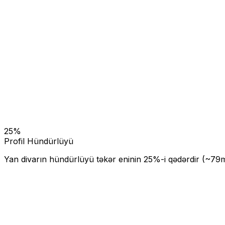
25
%
Profil Hündürlüyü
Yan divarın hündürlüyü təkər eninin
25
%-i qədərdir (~
79